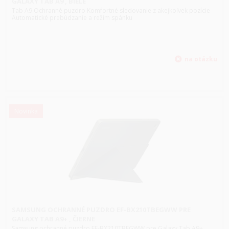
GALAXY TAB A9 , BIELE
Tab A9 Ochranné puzdro Komfortné sledovanie z akejkoľvek pozície
Automatické prebúdzanie a režim spánku
Novinka
SAMSUNG OCHRANNÉ PUZDRO EF-BX210TBEGWW PRE
GALAXY TAB A9+ , ČIERNE
Samsung ochranné puzdro EF-BX210TBEGWW pre Galaxy Tab A9+ ,