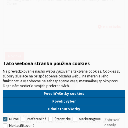
Čierne
Novinka
Táto webová stránka používa cookies
Na prevádzkovanie nášho webu využívame takzvané cookies. Cookies sú
súbory slúžiace na prispôsobenie obsahu webu, na meranie jeho
funkčnosti a všeobecne na zabezpečenie vašej maximálnej spokojnosti.
Dajte nám vedieť o svojich preferenciách.
Povoliť všetky cookies
Povoliť výber
Odmietnuť všetky
SAMSUNG OCHRANNÉ PUZDRO EF-BX210TWEGWW PRE
GALAXY TAB A9+ , BIELE
Nutné
Preferenčné
Štatistické
Marketingové
Zobraziť
Samsung ochranné puzdro EF-BX210TWEGWW pre Galaxy Tab A9+ ,
detaily
Biele
Neklasifikované