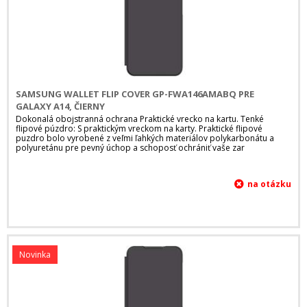
SAMSUNG WALLET FLIP COVER GP-FWA146AMABQ PRE
GALAXY A14, ČIERNY
Dokonalá obojstranná ochrana Praktické vrecko na kartu. Tenké
flipové púzdro: S praktickým vreckom na karty. Praktické flipové
puzdro bolo vyrobené z veľmi ľahkých materiálov polykarbonátu a
polyuretánu pre pevný úchop a schoposť ochrániť vaše zar
Novinka