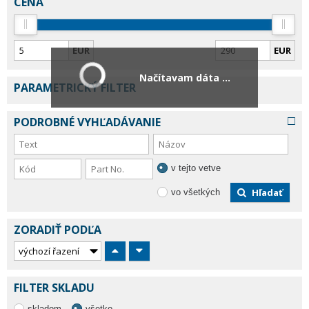
CENA
EUR
EUR
Načítavam dáta ...
PARAMETRICKÝ FILTER
PODROBNÉ VYHĽADÁVANIE
v tejto vetve
Hľadať
vo všetkých
ZORADIŤ PODĽA
FILTER SKLADU
skladom
všetko