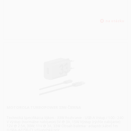
MOTOROLA TURBOPOWER 33W ČIERNA
Technická špecifikácia Výkon - 33W Rozhranie - USB-A Vstup / 100 - 240
V Výstup (normálne nabíjanie) 5V @ 3A, 15W Výstup (rýchle nabíjanie)
12V @ 2.5A, 30W; 11V @ 3A, 33W Obsah balenia : adaptér,kábel 1m
(USBA-A/USB-C), užívateľská prir