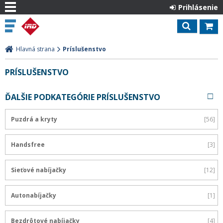
Prihlásenie
Hlavná strana
Príslušenstvo
PRÍSLUŠENSTVO
ĎALŠIE PODKATEGÓRIE PRÍSLUŠENSTVO
Puzdrá a kryty
56
Handsfree
3
Sieťové nabíjačky
12
Autonabíjačky
1
Bezdrôtové nabíjačky
4