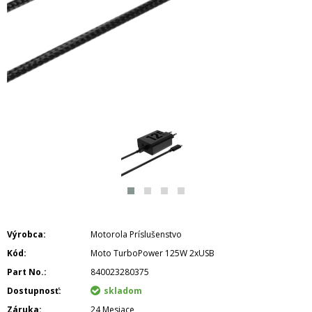
Výrobca
Motorola Príslušenstvo
Kód
Moto TurboPower 125W 2xUSB
Part No.
840023280375
Dostupnosť
skladom
Záruka
24 Mesiace