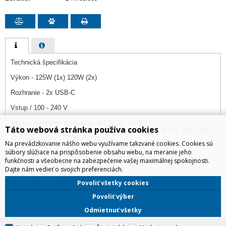
Technická špecifikácia
Výkon - 125W (1x) 120W (2x)
Rozhranie - 2x USB-C
Vstup / 100 - 240 V
Výstup (normálne nabíjanie) 5V @ 3A, 15W
Táto webová stránka používa cookies
Výstup (rýchle nabíjanie) 9V @ 3A, 27W; 15V @ 3A, 45W; 20V
@ 6,25A, 125W , 120W max2porty
Na prevádzkovanie nášho webu využívame takzvané cookies. Cookies sú
súbory slúžiace na prispôsobenie obsahu webu, na meranie jeho
Hmotnosť: 175g
funkčnosti a všeobecne na zabezpečenie vašej maximálnej spokojnosti.
Obsah balenia : adaptér,kábel 2m (USB-C), užívateľská prirúčka
Dajte nám vedieť o svojich preferenciách.
Produkt manažér:
Bohumil Patak, 0918822888,
bohumil.patak@irdistribution.sk
Povoliť všetky cookies
Povoliť výber
Odmietnuť všetky