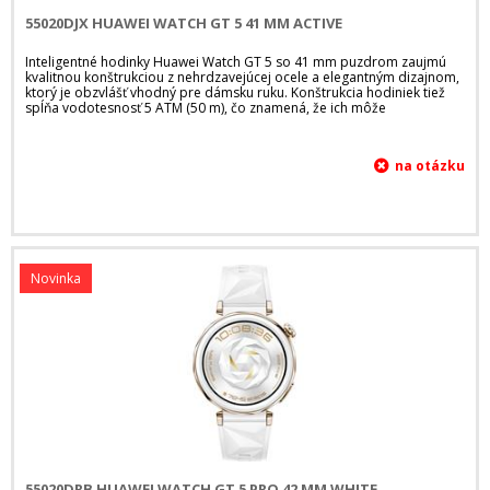
55020DJX HUAWEI WATCH GT 5 41 MM ACTIVE
Inteligentné hodinky Huawei Watch GT 5 so 41 mm puzdrom zaujmú
kvalitnou konštrukciou z nehrdzavejúcej ocele a elegantným dizajnom,
ktorý je obzvlášť vhodný pre dámsku ruku. Konštrukcia hodiniek tiež
spĺňa vodotesnosť 5 ATM (50 m), čo znamená, že ich môže
Novinka
55020DRB HUAWEI WATCH GT 5 PRO 42 MM WHITE