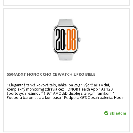
5504ADXT HONOR CHOICE WATCH 2 PRO BIELE
" Elegantné tenké kovové telo, ľahké iba 29g " Výdrž až 14 dní,
komplexný monitorng zdravia cez HONOR Health App " Až 120
športových režimov " 1,97" AMOLED displej s tenkým rámikom "
Podpora barometra a kompasu " Podpora GPS Obsah balenia: Hodin
skladom