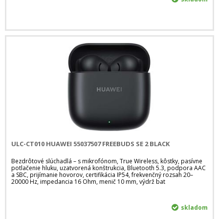
ULC-CT010 HUAWEI 55037507 FREEBUDS SE 2 BLACK
Bezdrôtové slúchadlá – s mikrofónom, True Wireless, kôstky, pasívne
potlačenie hluku, uzatvorená konštrukcia, Bluetooth 5.3, podpora AAC
a SBC, prijímanie hovorov, certifikácia IP54, frekvenčný rozsah 20–
20000 Hz, impedancia 16 Ohm, menič 10 mm, výdrž bat
skladom