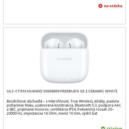
ULC-CT010 HUAWEI 55036939 FREEBUDS SE 2 CERAMIC WHITE
Bezdrôtové slúchadlá – s mikrofónom, True Wireless, kôstky, pasívne
potlačenie hluku, uzatvorená konštrukcia, Bluetooth 5.3, podpora AAC
a SBC, prijímanie hovorov, certifikácia IP54, frekvenčný rozsah 20–
20000 Hz, impedancia 16 Ohm, menič 10 mm, výdrž bat
skladom