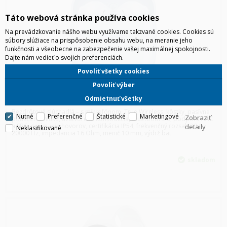
Táto webová stránka používa cookies
Na prevádzkovanie nášho webu využívame takzvané cookies. Cookies sú
súbory slúžiace na prispôsobenie obsahu webu, na meranie jeho
funkčnosti a všeobecne na zabezpečenie vašej maximálnej spokojnosti.
Dajte nám vedieť o svojich preferenciách.
Povoliť všetky cookies
Povoliť výber
ULC-CT010 HUAWEI 55037015 FREEBUDS SE 2 ISLA BLUE
Odmietnuť všetky
Bezdrôtové slúchadlá – s mikrofónom, True Wireless, kôstky, pasívne
Nutné
Preferenčné
Štatistické
Marketingové
Zobraziť
potlačenie hluku, uzatvorená konštrukcia, Bluetooth 5.3, podpora AAC
a SBC, prijímanie hovorov, certifikácia IP54, frekvenčný rozsah 20–
detaily
Neklasifikované
20000 Hz, impedancia 16 Ohm, menič 10 mm, výdrž bat
skladom