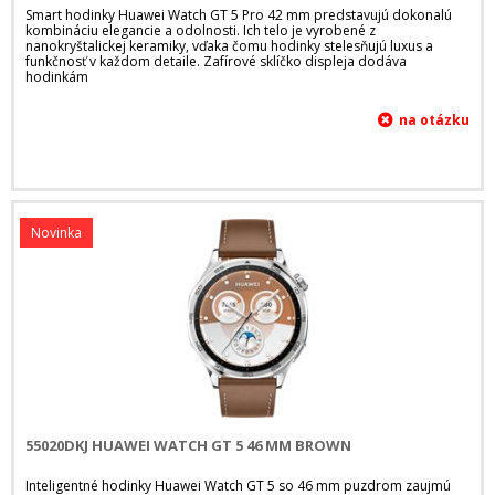
Smart hodinky Huawei Watch GT 5 Pro 42 mm predstavujú dokonalú
kombináciu elegancie a odolnosti. Ich telo je vyrobené z
nanokryštalickej keramiky, vďaka čomu hodinky stelesňujú luxus a
funkčnosť v každom detaile. Zafírové sklíčko displeja dodáva
hodinkám
Novinka
55020DKJ HUAWEI WATCH GT 5 46 MM BROWN
Inteligentné hodinky Huawei Watch GT 5 so 46 mm puzdrom zaujmú