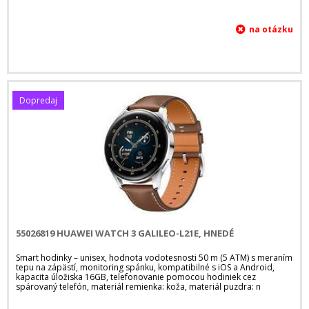
Dopredaj
55026819 HUAWEI WATCH 3 GALILEO-L21E, HNEDÉ
Smart hodinky – unisex, hodnota vodotesnosti 50 m (5 ATM) s meraním
tepu na zápästí, monitoring spánku, kompatibilné s iOS a Android,
kapacita úložiska 16GB, telefonovanie pomocou hodiniek cez
spárovaný telefón, materiál remienka: koža, materiál puzdra: n