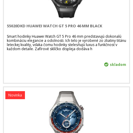
55020DKD HUAWEI WATCH GT 5 PRO 46 MM BLACK
Smart hodinky Huawei Watch GT 5 Pro 46 mm predstavujú dokonalú
kombináciu elegancie a odolnosti. Ich telo je vyrobené zo zliatiny titánu
leteckej kvality, vďaka čomu hodinky stelesňujú luxus a funkčnosť v
každom detaile. Zafírové sklíčko displeja dodáva h
skladom
Novinka