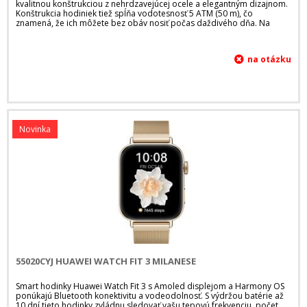
kvalitnou konštrukciou z nehrdzavejúcej ocele a elegantným dizajnom.
Konštrukcia hodiniek tiež spĺňa vodotesnosť 5 ATM (50 m), čo
znamená, že ich môžete bez obáv nosiť počas daždivého dňa. Na
Novinka
55020CYJ HUAWEI WATCH FIT 3 MILANESE
Smart hodinky Huawei Watch Fit 3 s Amoled displejom a Harmony OS
ponúkajú Bluetooth konektivitu a vodeodolnosť. S výdržou batérie až
10 dní tieto hodinky zvládnu sledovať vašu tepovú frekvenciu, počet