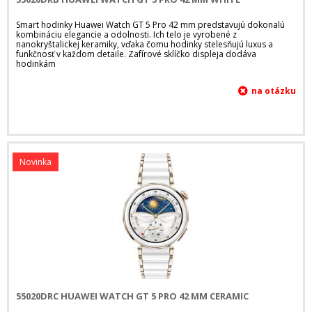
Smart hodinky Huawei Watch GT 5 Pro 42 mm predstavujú dokonalú
kombináciu elegancie a odolnosti. Ich telo je vyrobené z
nanokryštalickej keramiky, vďaka čomu hodinky stelesňujú luxus a
funkčnosť v každom detaile. Zafírové sklíčko displeja dodáva
hodinkám
Novinka
55020DRC HUAWEI WATCH GT 5 PRO 42 MM CERAMIC