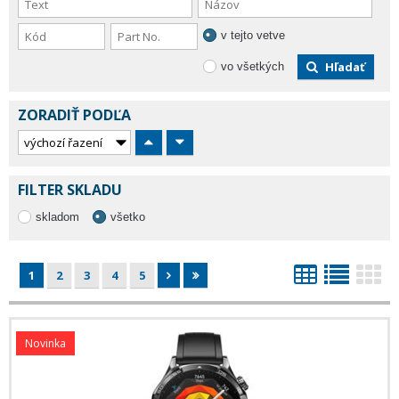
v tejto vetve
Hľadať
vo všetkých
ZORADIŤ PODĽA
FILTER SKLADU
skladom
všetko
1
2
3
4
5
Novinka