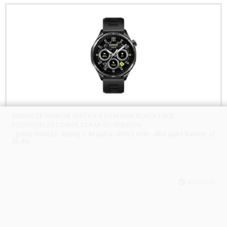
5502ACGP HONOR WATCH 6 SHADOW BLACK LACK
FLUOROELASTOMER STRAP EU VERSION
- guľatý AMOLED displej, 1.46 palca - IP69,5 ATM - dlhá výdrž batérie, až
35 dní
skladom