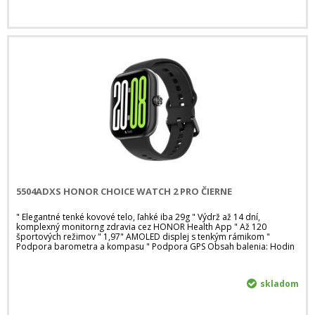
5504ADXS HONOR CHOICE WATCH 2 PRO ČIERNE
" Elegantné tenké kovové telo, ľahké iba 29g " Výdrž až 14 dní,
komplexný monitorng zdravia cez HONOR Health App " Až 120
športových režimov " 1,97" AMOLED displej s tenkým rámikom "
Podpora barometra a kompasu " Podpora GPS Obsah balenia: Hodin
skladom