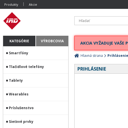
Produkty
Akcie
KATEGÓRIE
VÝROBCOVIA
AKCIA VYŽADUJE VAŠE P
Smartfóny
Hlavná strana
Prihláseni
Tlačidlové telefóny
PRIHLÁSENIE
Tablety
Wearables
Príslušenstvo
Sieťové prvky