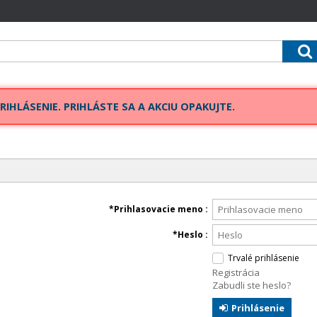
RIHLÁSENIE. PRIHLÁSTE SA A AKCIU OPAKUJTE.
e
Prihlasovacie meno
Heslo
Trvalé prihlásenie
Registrácia
Zabudli ste heslo?
Prihlásenie