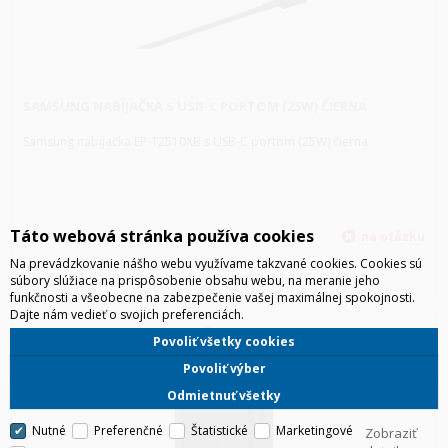
SAMSUNG NABÍJAČKA S USB-C PORTOM (25W) ČIERNA
Samsung nabíjačka EP-T2510XB s USB-C portom (25W) čierna
Táto webová stránka používa cookies
Na prevádzkovanie nášho webu využívame takzvané cookies. Cookies sú
súbory slúžiace na prispôsobenie obsahu webu, na meranie jeho
funkčnosti a všeobecne na zabezpečenie vašej maximálnej spokojnosti.
Dajte nám vedieť o svojich preferenciách.
Povoliť všetky cookies
Povoliť výber
Odmietnuť všetky
Nutné
Preferenčné
Štatistické
Marketingové
Zobraziť