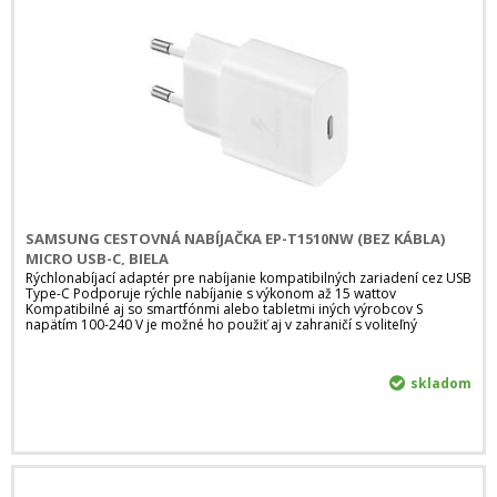
SAMSUNG CESTOVNÁ NABÍJAČKA EP-T1510NW (BEZ KÁBLA)
MICRO USB-C, BIELA
Rýchlonabíjací adaptér pre nabíjanie kompatibilných zariadení cez USB
Type-C Podporuje rýchle nabíjanie s výkonom až 15 wattov
Kompatibilné aj so smartfónmi alebo tabletmi iných výrobcov S
napätím 100-240 V je možné ho použiť aj v zahraničí s voliteľný
skladom