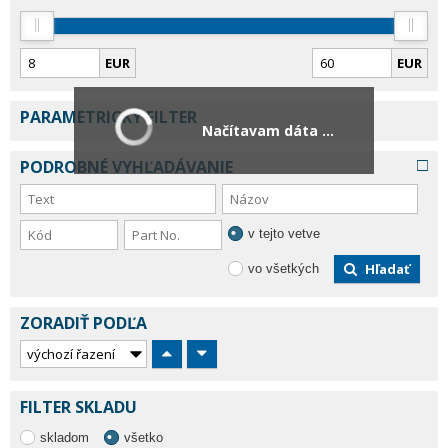
EUR
EUR
PARAMETRICKÝ FILTER
Načítavam dáta ...
PODROBNÉ VYHĽADÁVANIE
v tejto vetve
Hľadať
vo všetkých
ZORADIŤ PODĽA
FILTER SKLADU
skladom
všetko