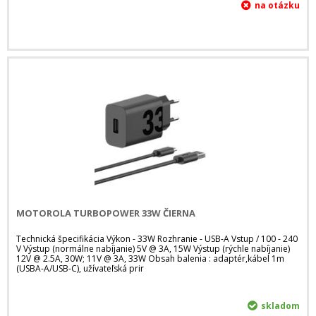
MOTOROLA TURBOPOWER 33W ČIERNA
Technická špecifikácia Výkon - 33W Rozhranie - USB-A Vstup / 100 - 240
V Výstup (normálne nabíjanie) 5V @ 3A, 15W Výstup (rýchle nabíjanie)
12V @ 2.5A, 30W; 11V @ 3A, 33W Obsah balenia : adaptér,kábel 1m
(USBA-A/USB-C), užívateľská prir
skladom