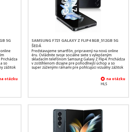
6GB 5G
SAMSUNG F721 GALAXY Z FLIP4 8GB_512GB 5G
ŠEDÁ
 online
Predstavujeme smartfón, pripravený na novú online
ným
éru. Ovládnite svoje sociálne siete s vylepšeným
 Prichádza
skladacím telefónom Samsung Galaxy Z Flip4. Prichádza
 a so
v zoštíhlenom dizajne pre pohodlnejší úchop a so
ny zážitok
super zúženými rámami pre pohlcujúci vizuálny zážitok
HLS