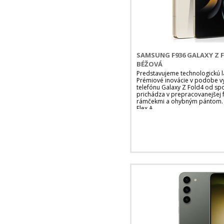
SAMSUNG F936 GALAXY Z F
BÉŽOVÁ
Predstavujeme technologickú 
Prémiové inovácie v podobe v
telefónu Galaxy Z Fold4 od sp
prichádza v prepracovanejšej
rámčekmi a ohybným pántom. Je
Flex A