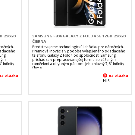
GB_256GB
SAMSUNG F936 GALAXY Z FOLD4 5G 12GB_256GB
ČIERNA
ročných.
Predstavujeme technologickú lahôdku pre náročných.
ladacieho
Prémiové inovácie v podobe vylepšeného skladacieho
sung
telefónu Galaxy Z Fold4 od spoločnosti Samsung
nými
prichádza v prepracovanejšej forme so zúženými
 Infinity
rámčekmi a ohybným pántom. Jeho hlavný 7,6" Infinity
Flex A
HLS