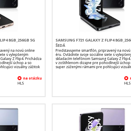
LIP4 8GB_256GB 5G
SAMSUNG F721 GALAXY Z FLIP4 8GB_25
ŠEDÁ
avený na novú online
Predstavujeme smartfón, pripravený na novú
siete s vylepšeným
éru. Ovládnite svoje sociálne siete s vylepše
alaxy Z Flip4. Prichádza
skladacím telefónom Samsung Galaxy Z Flip4.
odlnejší úchop a so
v zoštíhlenom dizajne pre pohodlnejší úchop
lcujúci vizuálny zážitok
super zúženými rámami pre pohlcujúci vizuál
HLS
HLS