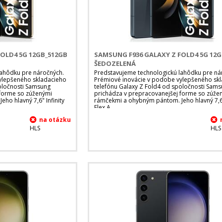
OLD4 5G 12GB_512GB
SAMSUNG F936 GALAXY Z FOLD4 5G 12
ŠEDOZELENÁ
lahôdku pre náročných.
Predstavujeme technologickú lahôdku pre ná
ylepšeného skladacieho
Prémiové inovácie v podobe vylepšeného sk
oločnosti Samsung
telefónu Galaxy Z Fold4 od spoločnosti Sam
 forme so zúženými
prichádza v prepracovanejšej forme so zúže
ho hlavný 7,6" Infinity
rámčekmi a ohybným pántom. Jeho hlavný 7,6"
Flex A
HLS
HLS