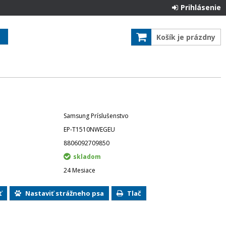
Prihlásenie
Košík je prázdny
Samsung Príslušenstvo
EP-T1510NWEGEU
8806092709850
skladom
24 Mesiace
ť
Nastaviť strážneho psa
Tlač