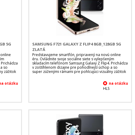
8GB 5G
SAMSUNG F721 GALAXY Z FLIP4 8GB_128GB 5G
ZLATÁ
 online
Predstavujeme smartfón, pripravený na novú online
ným
éru. Ovládnite svoje sociálne siete s vylepšeným
 Prichádza
skladacím telefónom Samsung Galaxy Z Flip4. Prichádza
 a so
v zoštíhlenom dizajne pre pohodlnejší úchop a so
ny zážitok
super zúženými rámami pre pohlcujúci vizuálny zážitok
HLS