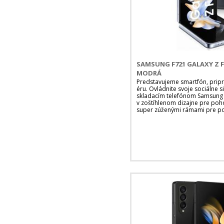
SAMSUNG F721 GALAXY Z F
MODRÁ
Predstavujeme smartfón, pripr
éru. Ovládnite svoje sociálne 
skladacím telefónom Samsung G
v zoštíhlenom dizajne pre poh
super zúženými rámami pre poh