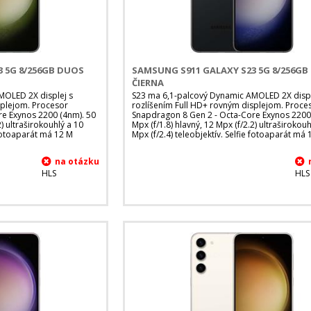
 5G 8/256GB DUOS
SAMSUNG S911 GALAXY S23 5G 8/256G
ČIERNA
MOLED 2X displej s
S23 ma 6,1-palcový Dynamic AMOLED 2X displ
splejom. Procesor
rozlíšením Full HD+ rovným displejom. Proce
e Exynos 2200 (4nm). 50
Snapdragon 8 Gen 2 - Octa-Core Exynos 2200
2) ultraširokouhlý a 10
Mpx (f/1.8) hlavný, 12 Mpx (f/2.2) ultraširokouh
e fotoaparát má 12 M
Mpx (f/2.4) teleobjektív. Selfie fotoaparát má
HLS
HLS