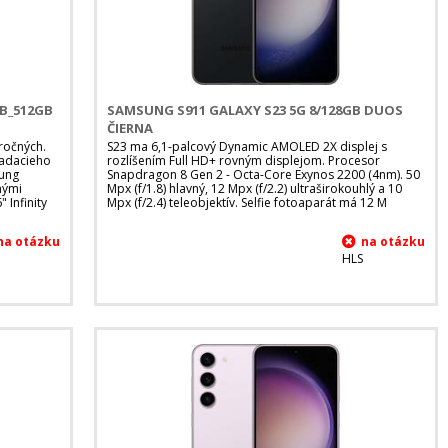
GB_512GB
SAMSUNG S911 GALAXY S23 5G 8/128GB DUOS
ČIERNA
ročných.
S23 ma 6,1-palcový Dynamic AMOLED 2X displej s
ladacieho
rozlíšením Full HD+ rovným displejom. Procesor
sung
Snapdragon 8 Gen 2 - Octa-Core Exynos 2200 (4nm). 50
nými
Mpx (f/1.8) hlavný, 12 Mpx (f/2.2) ultraširokouhlý a 10
 Infinity
Mpx (f/2.4) teleobjektív. Selfie fotoaparát má 12 M
HLS