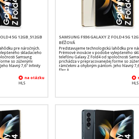
OLD4 5G 12GB_512GB
SAMSUNG F936 GALAXY Z FOLD4 5G 12
BÉŽOVÁ
lahôdku pre náročných.
Predstavujeme technologickú lahôdku pre ná
ylepšeného skladacieho
Prémiové inovácie v podobe vylepšeného sk
oločnosti Samsung
telefónu Galaxy Z Fold4 od spoločnosti Sam
 forme so zúženými
prichádza v prepracovanejšej forme so zúže
ho hlavný 7,6" Infinity
rámčekmi a ohybným pántom. Jeho hlavný 7,6"
Flex A
HLS
HLS