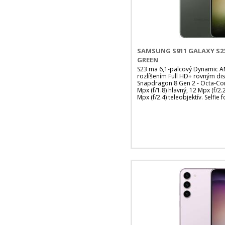
SAMSUNG S911 GALAXY S23
GREEN
S23 ma 6,1-palcový Dynamic A
rozlíšením Full HD+ rovným di
Snapdragon 8 Gen 2 - Octa-Cor
Mpx (f/1.8) hlavný, 12 Mpx (f/2.
Mpx (f/2.4) teleobjektív. Selfi