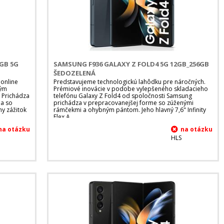
6GB 5G
SAMSUNG F936 GALAXY Z FOLD4 5G 12GB_256GB
ŠEDOZELENÁ
 online
Predstavujeme technologickú lahôdku pre náročných.
ným
Prémiové inovácie v podobe vylepšeného skladacieho
 Prichádza
telefónu Galaxy Z Fold4 od spoločnosti Samsung
 a so
prichádza v prepracovanejšej forme so zúženými
ny zážitok
rámčekmi a ohybným pántom. Jeho hlavný 7,6" Infinity
Flex A
HLS