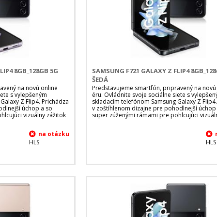
LIP4 8GB_128GB 5G
SAMSUNG F721 GALAXY Z FLIP4 8GB_12
ŠEDÁ
avený na novú online
Predstavujeme smartfón, pripravený na novú
siete s vylepšeným
éru. Ovládnite svoje sociálne siete s vylepše
alaxy Z Flip4. Prichádza
skladacím telefónom Samsung Galaxy Z Flip4.
odlnejší úchop a so
v zoštíhlenom dizajne pre pohodlnejší úchop
lcujúci vizuálny zážitok
super zúženými rámami pre pohlcujúci vizuál
HLS
HLS