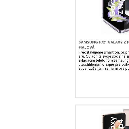
SAMSUNG F721 GALAXY Z F
FIALOVÁ
Predstavujeme smartfón, pripr
éru. Ovládnite svoje sociálne 
skladacím telefónom Samsung G
v zoštíhlenom dizajne pre poh
super zúženými rámami pre poh