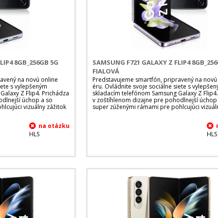
LIP4 8GB_256GB 5G
SAMSUNG F721 GALAXY Z FLIP4 8GB_25
FIALOVÁ
avený na novú online
Predstavujeme smartfón, pripravený na novú
siete s vylepšeným
éru. Ovládnite svoje sociálne siete s vylepše
alaxy Z Flip4. Prichádza
skladacím telefónom Samsung Galaxy Z Flip4.
odlnejší úchop a so
v zoštíhlenom dizajne pre pohodlnejší úchop
lcujúci vizuálny zážitok
super zúženými rámami pre pohlcujúci vizuál
HLS
HLS