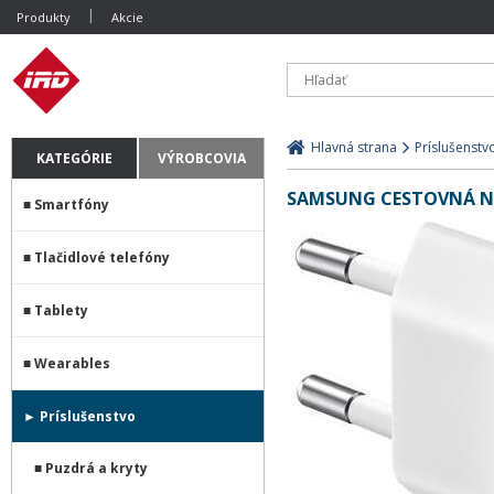
Produkty
Akcie
Hlavná strana
Príslušenstv
KATEGÓRIE
VÝROBCOVIA
SAMSUNG CESTOVNÁ NAB
Smartfóny
Tlačidlové telefóny
Tablety
Wearables
Príslušenstvo
Puzdrá a kryty