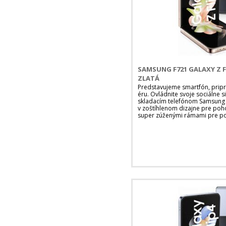
SAMSUNG F721 GALAXY Z F
ZLATÁ
Predstavujeme smartfón, pripr
éru. Ovládnite svoje sociálne 
skladacím telefónom Samsung G
v zoštíhlenom dizajne pre poh
super zúženými rámami pre poh