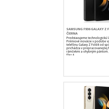
SAMSUNG F936 GALAXY Z F
ČIERNA
Predstavujeme technologickú 
Prémiové inovácie v podobe v
telefónu Galaxy Z Fold4 od sp
prichádza v prepracovanejšej
rámčekmi a ohybným pántom. Je
Flex A