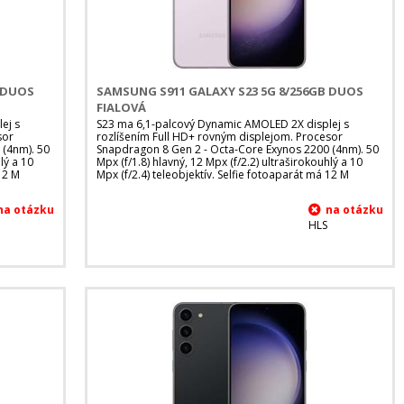
B DUOS
SAMSUNG S911 GALAXY S23 5G 8/256GB DUOS
FIALOVÁ
ej s
S23 ma 6,1-palcový Dynamic AMOLED 2X displej s
sor
rozlíšením Full HD+ rovným displejom. Procesor
 (4nm). 50
Snapdragon 8 Gen 2 - Octa-Core Exynos 2200 (4nm). 50
lý a 10
Mpx (f/1.8) hlavný, 12 Mpx (f/2.2) ultraširokouhlý a 10
 12 M
Mpx (f/2.4) teleobjektív. Selfie fotoaparát má 12 M
HLS