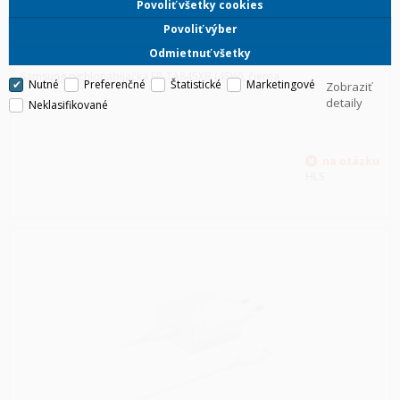
Povoliť všetky cookies
Povoliť výber
SAMSUNG RÝCHLONABÍJAČKA EP-TA845XB (45W), ČIERNA
Odmietnuť všetky
Samsung rýchlonabíjačka EP-TA845XB (45W), čierna
Nutné
Preferenčné
Štatistické
Marketingové
Zobraziť
detaily
Neklasifikované
HLS