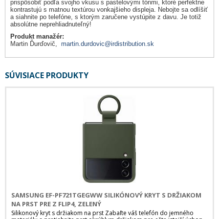
prispôsobiť podľa svojho vkusu s pastelovými tónmi, ktoré perfektne
kontrastujú s matnou textúrou vonkajšieho displeja. Nebojte sa odlíšiť
a siahnite po telefóne, s ktorým zaručene vystúpite z davu. Je totiž
absolútne neprehliadnuteľný!
Produkt manažér:
Martin Ďurďovič,
martin.durdovic@irdistribution.sk
SÚVISIACE PRODUKTY
SAMSUNG EF-PF721TGEGWW SILIKÓNOVÝ KRYT S DRŽIAKOM
NA PRST PRE Z FLIP4, ZELENÝ
Silikonový kryt s držiakom na prst Zabaľte váš telefón do jemného