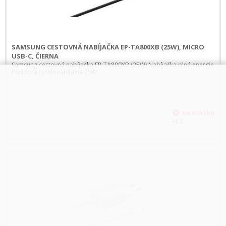
SAMSUNG CESTOVNÁ NABÍJAČKA EP-TA800XB (25W), MICRO
USB-C, ČIERNA
Samsung cestovná nabíjačka EP-TA800XB (25W) Nabíjačka plná energie
Podpora rýchlonabíjania 25W
HLS