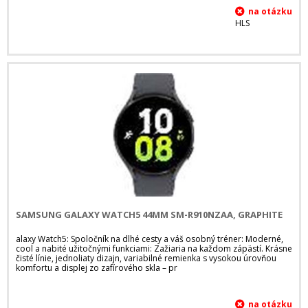
HLS
SAMSUNG GALAXY WATCH5 44MM SM-R910NZAA, GRAPHITE
alaxy Watch5: Spoločník na dlhé cesty a váš osobný tréner: Moderné,
cool a nabité užitočnými funkciami: Zažiaria na každom zápästí. Krásne
čisté línie, jednoliaty dizajn, variabilné remienka s vysokou úrovňou
komfortu a displej zo zafírového skla – pr