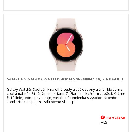
SAMSUNG GALAXY WATCH5 40MM SM-R900NZDA, PINK GOLD
Galaxy Watch5: Spoločník na dlhé cesty a váš osobný tréner Moderné,
cool a nabité užitočnými funkciami: Zažiaria na každom zápästí. Krásne
čisté línie, jednoliaty dizajn, variabilné remienka s vysokou úrovňou
komfortu a displej zo zafírového skla – pr
HLS