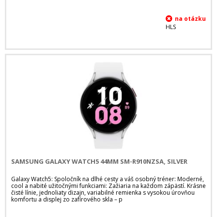
HLS
SAMSUNG GALAXY WATCH5 44MM SM-R910NZSA, SILVER
Galaxy Watch5: Spoločník na dlhé cesty a váš osobný tréner: Moderné,
cool a nabité užitočnými funkciami: Zažiaria na každom zápästí. Krásne
čisté línie, jednoliaty dizajn, variabilné remienka s vysokou úrovňou
komfortu a displej zo zafírového skla – p