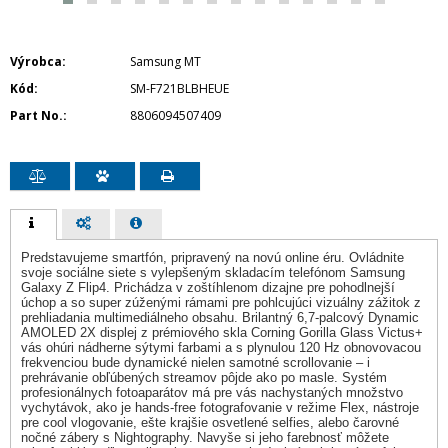
Výrobca
Samsung MT
Kód
SM-F721BLBHEUE
Part No.
8806094507409
Predstavujeme smartfón, pripravený na novú online éru. Ovládnite
svoje sociálne siete s vylepšeným skladacím telefónom Samsung
Galaxy Z Flip4. Prichádza v zoštíhlenom dizajne pre pohodlnejší
úchop a so super zúženými rámami pre pohlcujúci vizuálny zážitok z
prehliadania multimediálneho obsahu. Brilantný 6,7-palcový Dynamic
AMOLED 2X displej z prémiového skla Corning Gorilla Glass Victus+
vás ohúri nádherne sýtymi farbami a s plynulou 120 Hz obnovovacou
frekvenciou bude dynamické nielen samotné scrollovanie – i
prehrávanie obľúbených streamov pôjde ako po masle. Systém
profesionálnych fotoaparátov má pre vás nachystaných množstvo
vychytávok, ako je hands-free fotografovanie v režime Flex, nástroje
pre cool vlogovanie, ešte krajšie osvetlené selfies, alebo čarovné
nočné zábery s Nightography. Navyše si jeho farebnosť môžete