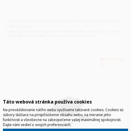
SAMSUNG CESTOVNÁ NABÍJAČKA EP-TA800XW (25W), MICRO
USB-C, BIELA
Samsung cestovná nabíjačka EP-TA800XW (25W), micro USB-C, Biela
Nabíjačka plná energie Podpora rýchlonabíjania 25W
HLS
Táto webová stránka používa cookies
Na prevádzkovanie nášho webu využívame takzvané cookies. Cookies sú
súbory slúžiace na prispôsobenie obsahu webu, na meranie jeho
funkčnosti a všeobecne na zabezpečenie vašej maximálnej spokojnosti.
Dajte nám vedieť o svojich preferenciách.