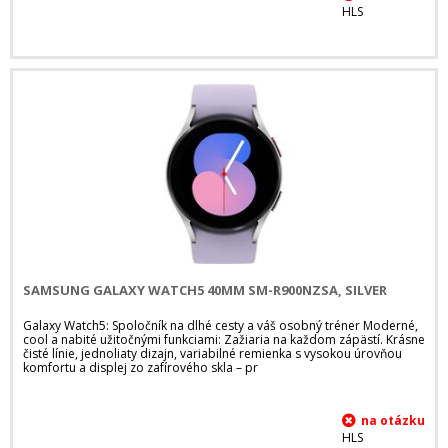
HLS
SAMSUNG GALAXY WATCH5 40MM SM-R900NZSA, SILVER
Galaxy Watch5: Spoločník na dlhé cesty a váš osobný tréner Moderné,
cool a nabité užitočnými funkciami: Zažiaria na každom zápästí. Krásne
čisté línie, jednoliaty dizajn, variabilné remienka s vysokou úrovňou
komfortu a displej zo zafírového skla – pr
HLS