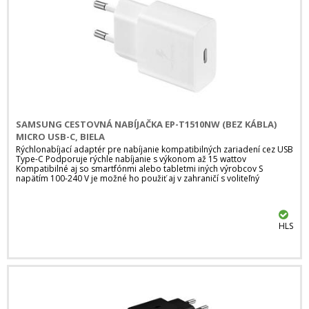
SAMSUNG CESTOVNÁ NABÍJAČKA EP-T1510NW (BEZ KÁBLA)
MICRO USB-C, BIELA
Rýchlonabíjací adaptér pre nabíjanie kompatibilných zariadení cez USB
Type-C Podporuje rýchle nabíjanie s výkonom až 15 wattov
Kompatibilné aj so smartfónmi alebo tabletmi iných výrobcov S
napätím 100-240 V je možné ho použiť aj v zahraničí s voliteľný
HLS