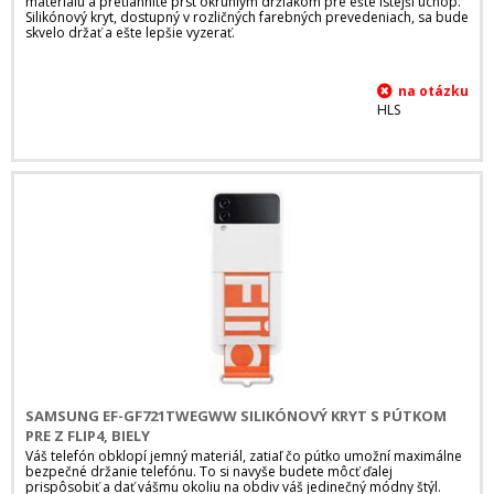
materiálu a pretiahnite prst okrúhlym držiakom pre ešte istejší úchop.
Silikónový kryt, dostupný v rozličných farebných prevedeniach, sa bude
skvelo držať a ešte lepšie vyzerať.
HLS
SAMSUNG EF-GF721TWEGWW SILIKÓNOVÝ KRYT S PÚTKOM
PRE Z FLIP4, BIELY
Váš telefón obklopí jemný materiál, zatiaľ čo pútko umožní maximálne
bezpečné držanie telefónu. To si navyše budete môcť ďalej
prispôsobiť a dať vášmu okoliu na obdiv váš jedinečný módny štýl.