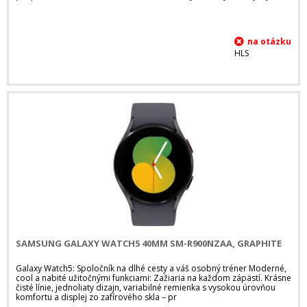
HLS
SAMSUNG GALAXY WATCH5 40MM SM-R900NZAA, GRAPHITE
Galaxy Watch5: Spoločník na dlhé cesty a váš osobný tréner Moderné,
cool a nabité užitočnými funkciami: Zažiaria na každom zápästí. Krásne
čisté línie, jednoliaty dizajn, variabilné remienka s vysokou úrovňou
komfortu a displej zo zafírového skla – pr