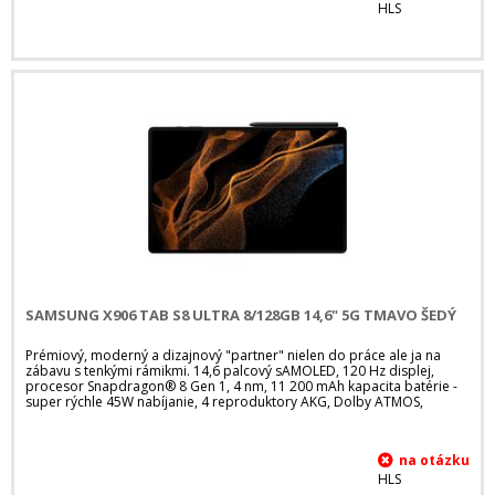
HLS
SAMSUNG X906 TAB S8 ULTRA 8/128GB 14,6" 5G TMAVO ŠEDÝ
Prémiový, moderný a dizajnový "partner" nielen do práce ale ja na
zábavu s tenkými rámikmi. 14,6 palcový sAMOLED, 120 Hz displej,
procesor Snapdragon® 8 Gen 1, 4 nm, 11 200 mAh kapacita batérie -
super rýchle 45W nabíjanie, 4 reproduktory AKG, Dolby ATMOS,
HLS