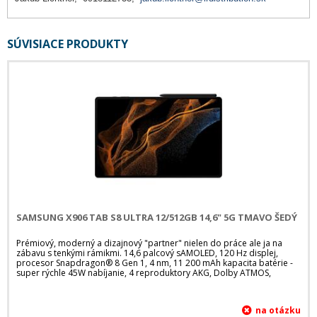
SÚVISIACE PRODUKTY
SAMSUNG X906 TAB S8 ULTRA 12/512GB 14,6" 5G TMAVO ŠEDÝ
Prémiový, moderný a dizajnový "partner" nielen do práce ale ja na
zábavu s tenkými rámikmi. 14,6 palcový sAMOLED, 120 Hz displej,
procesor Snapdragon® 8 Gen 1, 4 nm, 11 200 mAh kapacita batérie -
super rýchle 45W nabíjanie, 4 reproduktory AKG, Dolby ATMOS,