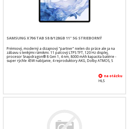
SAMSUNG X706 TAB S8 8/128GB 11" 5G STRIEBORNÝ
Prémiový, moderný a dizajnový "partner" nielen do práce ale ja na
zábavu s tenkými rámikmi. 11 palcový LTPS TFT, 120 Hz displej,
procesor Snapdragon® 8 Gen 1, 4 nm, 8000 mAh kapacita batérie -
super rýchle 45W nabíjanie, 4 reproduktory AKG, Dolby ATMOS, S
HLS