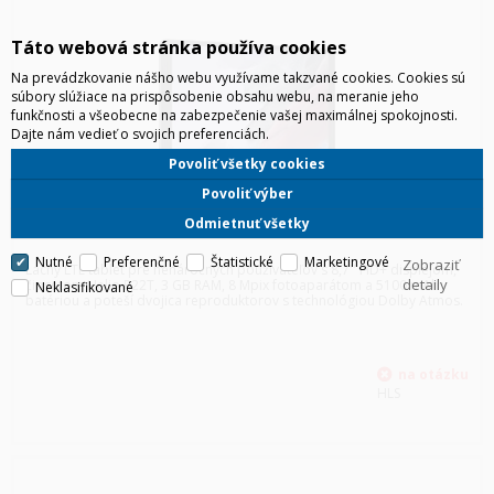
Táto webová stránka používa cookies
Na prevádzkovanie nášho webu využívame takzvané cookies. Cookies sú
súbory slúžiace na prispôsobenie obsahu webu, na meranie jeho
funkčnosti a všeobecne na zabezpečenie vašej maximálnej spokojnosti.
Dajte nám vedieť o svojich preferenciách.
Povoliť všetky cookies
Povoliť výber
Odmietnuť všetky
SAMSUNG T225 TAB A7 LITE 8,7" LTE ŠEDÁ
Nutné
Preferenčné
Štatistické
Marketingové
Zobraziť
Lacný LTE tablet pre nenáročných používateľov s 8,7'' HD+ displejom,
detaily
čipsetom Helio P22T, 3 GB RAM, 8 Mpix fotoaparátom a 5100 mAh
Neklasifikované
batériou a poteší dvojica reproduktorov s technológiou Dolby Atmos.
HLS