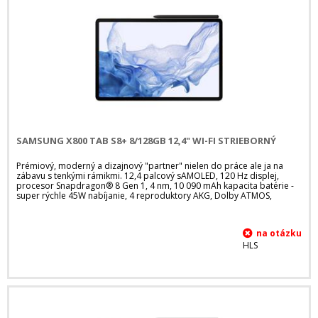
SAMSUNG X800 TAB S8+ 8/128GB 12,4" WI-FI STRIEBORNÝ
Prémiový, moderný a dizajnový "partner" nielen do práce ale ja na
zábavu s tenkými rámikmi. 12,4 palcový sAMOLED, 120 Hz displej,
procesor Snapdragon® 8 Gen 1, 4 nm, 10 090 mAh kapacita batérie -
super rýchle 45W nabíjanie, 4 reproduktory AKG, Dolby ATMOS,
HLS