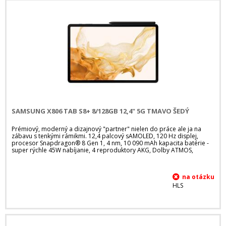
SAMSUNG X806 TAB S8+ 8/128GB 12,4" 5G TMAVO ŠEDÝ
Prémiový, moderný a dizajnový "partner" nielen do práce ale ja na
zábavu s tenkými rámikmi. 12,4 palcový sAMOLED, 120 Hz displej,
procesor Snapdragon® 8 Gen 1, 4 nm, 10 090 mAh kapacita batérie -
super rýchle 45W nabíjanie, 4 reproduktory AKG, Dolby ATMOS,
HLS