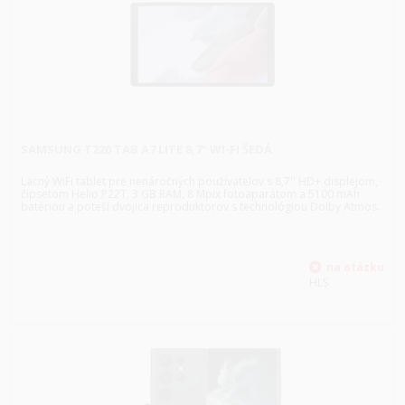
SAMSUNG T220 TAB A7 LITE 8,7" WI-FI ŠEDÁ
Lacný WiFi tablet pre nenáročných používateľov s 8,7'' HD+ displejom,
čipsetom Helio P22T, 3 GB RAM, 8 Mpix fotoaparátom a 5100 mAh
batériou a poteší dvojica reproduktorov s technológiou Dolby Atmos.
HLS