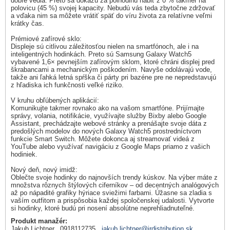
dobre vedia. Preto sa dokážu za polhodinu nabiť z 0 % takmer na
polovicu (45 %) svojej kapacity. Nebudú vás teda zbytočne zdržovať
a vďaka nim sa môžete vrátiť späť do víru života za relatívne veľmi
krátky čas.
Prémiové zafírové sklo:
Displeje sú citlivou záležitosťou nielen na smartfónoch, ale i na
inteligentných hodinkách. Preto sú Samsung Galaxy Watch5
vybavené 1,6× pevnejším zafírovým sklom, ktoré chráni displej pred
škrabancami a mechanickým poškodením. Navyše odolávajú vode,
takže ani ľahká letná spŕška či párty pri bazéne pre ne nepredstavujú
z hľadiska ich funkčnosti veľké riziko.
V kruhu obľúbených aplikácií:
Komunikujte takmer rovnako ako na vašom smartfóne. Prijímajte
správy, volania, notifikácie, využívajte služby Bixby alebo Google
Assistant, prechádzajte webové stránky a prenášajte svoje dáta z
predošlých modelov do nových Galaxy Watch5 prostredníctvom
funkcie Smart Switch. Môžete dokonca aj streamovať videá z
YouTube alebo využívať navigáciu z Google Maps priamo z vašich
hodiniek.
Nový deň, nový imidž:
Oblečte svoje hodinky do najnovších trendy kúskov. Na výber máte z
množstva rôznych štýlových ciferníkov – od decentných analógových
až po nápadité grafiky hýriace sviežimi farbami. Úžasne sa zladia s
vaším outfitom a prispôsobia každej spoločenskej udalosti. Vytvorte
si hodinky, ktoré budú pri nosení absolútne neprehliadnuteľné.
Produkt manažér:
Jakub Lichtner, 0918112735,
jakub.lichtner@irdistribution.sk