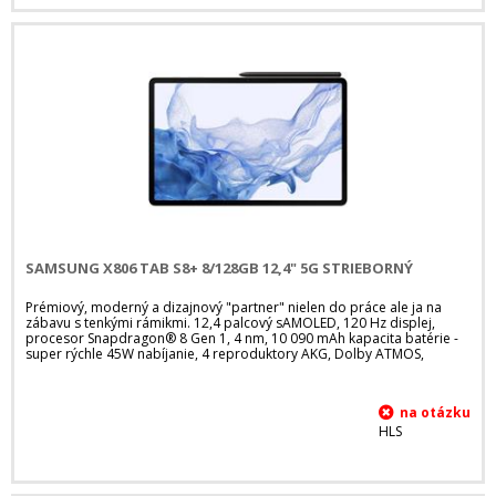
SAMSUNG X806 TAB S8+ 8/128GB 12,4" 5G STRIEBORNÝ
Prémiový, moderný a dizajnový "partner" nielen do práce ale ja na
zábavu s tenkými rámikmi. 12,4 palcový sAMOLED, 120 Hz displej,
procesor Snapdragon® 8 Gen 1, 4 nm, 10 090 mAh kapacita batérie -
super rýchle 45W nabíjanie, 4 reproduktory AKG, Dolby ATMOS,
HLS