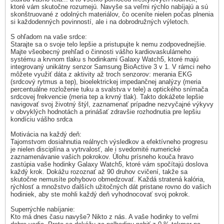
ktoré vám skutočne rozumejú. Navyše sa veľmi rýchlo nabíjajú a sú
skonštruované z odolných materiálov, čo oceníte nielen počas plnenia
si každodenných povinností, ale i na dobrodružných výletoch.
S ohľadom na vaše srdce:
Starajte sa o svoje telo lepšie a pristupujte k nemu zodpovednejšie.
Majte všeobecný prehľad o činnosti vášho kardiovaskulárneho
systému a krvnom tlaku s hodinkami Galaxy Watch5, ktoré majú
integrovaný unikátny senzor Samsung BioActive 3 v 1. V rámci neho
môžete využiť dáta z aktivity až troch senzorov: merania EKG
(srdcový rytmus a tep), bioelektrickej impedančnej analýzy (meria
percentuálne rozloženie tuku a svalstva v tele) a optického snímača
srdcovej frekvencie (meria tep a krvný tlak). Takto dokážete lepšie
navigovať svoj životný štýl, zaznamenať prípadne nezvyčajné výkyvy
v obvyklých hodnotách a prinášať zdravšie rozhodnutia pre lepšiu
kondíciu vášho srdca
Motivácia na každý deň:
Tajomstvom dosiahnutia reálnych výsledkov a efektívneho progresu
je nielen disciplína a vytrvalosť, ale i svedomité numerické
zaznamenávanie vašich pokrokov. Úlohu prísneho kouča hravo
zastúpia vaše hodinky Galaxy Watch5, ktoré vám spočítajú doslova
každý krok. Dokážu rozoznať až 90 druhov cvičení, takže sa
skutočne nemusíte pohybovo obmedzovať. Každá stratená kalória,
rýchlosť a množstvo ďalších užitočných dát pristane rovno do vašich
hodiniek, aby ste mohli každý deň vyhodnocovať svoj pokrok.
Superrýchle nabíjanie:
Kto má dnes času navyše? Nikto z nás. A vaše hodinky to veľmi