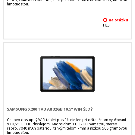
hmotnosťou.
HLS
SAMSUNG X200 TAB A8 32GB 10.5" WIFI ŠEDÝ
Cenovo dostupný WiFi tablet poslúži nie len pri dištančnom vyučovaní
s 10,5'' Full HD displejom, Androidom 11, 32GB pamäťou, stereo
repro, 7040 mAh batériou, tenkým telom 7mm a nízkou 508 gramovou
hmotnosťou.