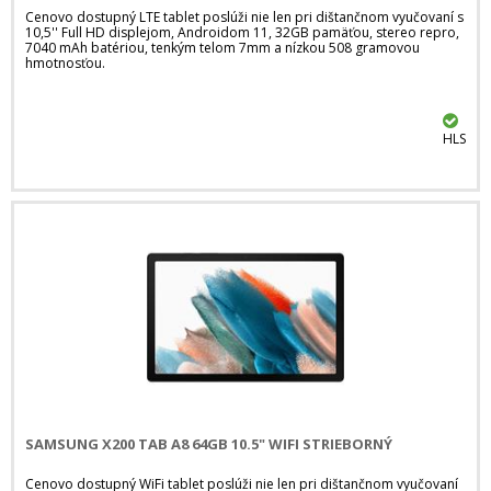
Cenovo dostupný LTE tablet poslúži nie len pri dištančnom vyučovaní s
10,5'' Full HD displejom, Androidom 11, 32GB pamäťou, stereo repro,
7040 mAh batériou, tenkým telom 7mm a nízkou 508 gramovou
hmotnosťou.
HLS
SAMSUNG X200 TAB A8 64GB 10.5" WIFI STRIEBORNÝ
Cenovo dostupný WiFi tablet poslúži nie len pri dištančnom vyučovaní