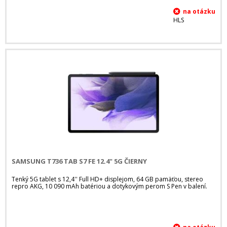
HLS
SAMSUNG T736 TAB S7 FE 12.4" 5G ČIERNY
Tenký 5G tablet s 12,4'' Full HD+ displejom, 64 GB pamäťou, stereo
repro AKG, 10 090 mAh batériou a dotykovým perom S Pen v balení.