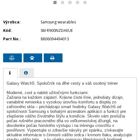
Výrobca
Samsung wearables
Kód
SM-R900NZDAEUE
Part No.
8806094494013
Galaxy Watch5: Spoločník na dlhé cesty a váš osobný tréner
Moderné, cool a nabité užitočnými funkciami:
Zažiaria na každom zápästí. Krásne čisté línie, jednoliaty dizajn,
variabilné remienka s vysokou úrovňou komfortu a displej zo
zafírového skla – prichádzajú smart hodinky Galaxy Watch5 od
spoločnosti Samsung s bohatým arzenálom aplikácií a funkcií pre
zlepšenie vášho životného štýlu a kondície. Skvelo vám poslúžia
počas rušného pracovného dňa vo veľkomestskej džungli, na
dovolenke počas horského výstupu i na tréningu crossfitu v
posilňovni. Vypestujte si zdravšie návyky pri spánku, získavajte
aktuálne informácie o činnosti vášho srdca i krvnom tlaku, analyzujte
stavbu vášho tela... a to všetko pomocou lifestylových hodiniek,