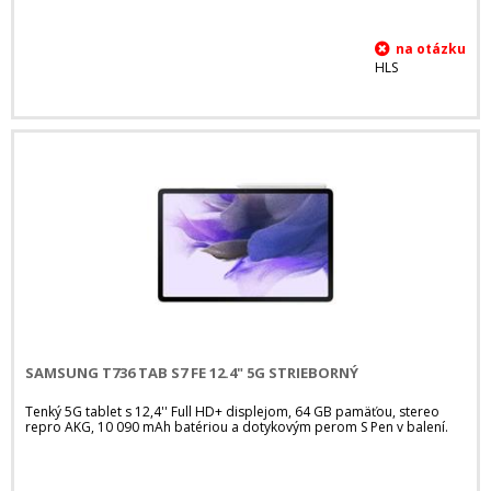
HLS
SAMSUNG T736 TAB S7 FE 12.4" 5G STRIEBORNÝ
Tenký 5G tablet s 12,4'' Full HD+ displejom, 64 GB pamäťou, stereo
repro AKG, 10 090 mAh batériou a dotykovým perom S Pen v balení.