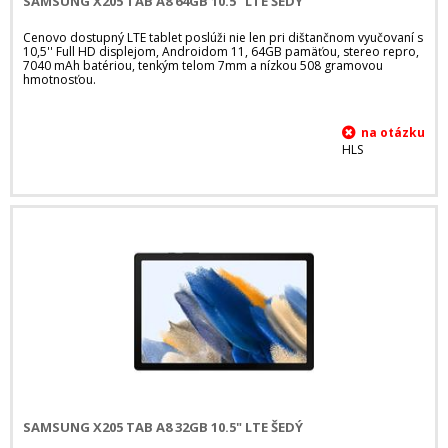
SAMSUNG X205 TAB A8 64GB 10.5" LTE ŠEDÝ
Cenovo dostupný LTE tablet poslúži nie len pri dištančnom vyučovaní s
10,5'' Full HD displejom, Androidom 11, 64GB pamäťou, stereo repro,
7040 mAh batériou, tenkým telom 7mm a nízkou 508 gramovou
hmotnosťou.
HLS
SAMSUNG X205 TAB A8 32GB 10.5" LTE ŠEDÝ