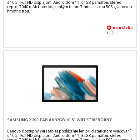
s 10,5'' Full HD displejom, Androidom 11, 64GB pamäťou, stereo
repro, 7040 mAh batériou, tenkým telom 7mm a nízkou 508 gramovou
hmotnosťou.
HLS
SAMSUNG X200 TAB A8 32GB 10.5" WIFI STRIEBORNÝ
Cenovo dostupný WiFi tablet poslúži nie len pri dištančnom vyučovaní
s 10,5'' Full HD displejom, Androidom 11, 32GB pamäťou, stereo
repro, 7040 mAh batériou, tenkým telom 7mm a nízkou 508 gramovou