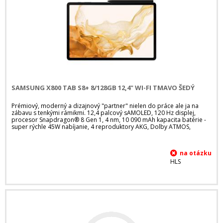
SAMSUNG X800 TAB S8+ 8/128GB 12,4" WI-FI TMAVO ŠEDÝ
Prémiový, moderný a dizajnový "partner" nielen do práce ale ja na
zábavu s tenkými rámikmi. 12,4 palcový sAMOLED, 120 Hz displej,
procesor Snapdragon® 8 Gen 1, 4 nm, 10 090 mAh kapacita batérie -
super rýchle 45W nabíjanie, 4 reproduktory AKG, Dolby ATMOS,
HLS