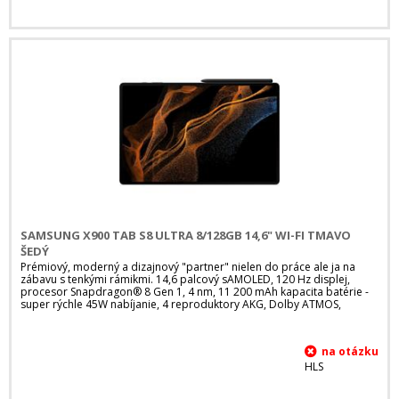
SAMSUNG X900 TAB S8 ULTRA 8/128GB 14,6" WI-FI TMAVO
ŠEDÝ
Prémiový, moderný a dizajnový "partner" nielen do práce ale ja na
zábavu s tenkými rámikmi. 14,6 palcový sAMOLED, 120 Hz displej,
procesor Snapdragon® 8 Gen 1, 4 nm, 11 200 mAh kapacita batérie -
super rýchle 45W nabíjanie, 4 reproduktory AKG, Dolby ATMOS,
HLS