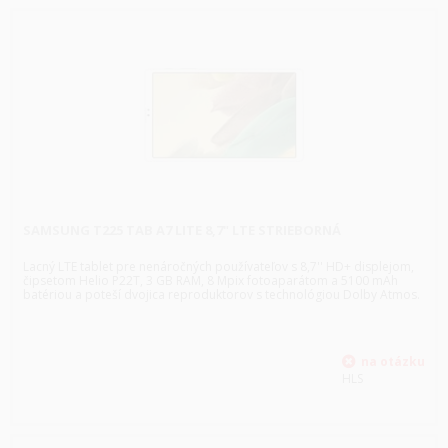
SAMSUNG T225 TAB A7 LITE 8,7" LTE STRIEBORNÁ
Lacný LTE tablet pre nenáročných používateľov s 8,7'' HD+ displejom,
čipsetom Helio P22T, 3 GB RAM, 8 Mpix fotoaparátom a 5100 mAh
batériou a poteší dvojica reproduktorov s technológiou Dolby Atmos.
HLS