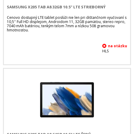
SAMSUNG X205 TAB A8 32GB 10.5" LTE STRIEBORNÝ
Cenovo dostupný LTE tablet poslúži nie len pri dištančnom vyučovaní s
10,5'' Full HD displejom, Androidom 11, 32GB pamäťou, stereo repro,
7040 mAh batériou, tenkým telom 7mm a nízkou 508 gramovou
hmotnosťou.
HLS