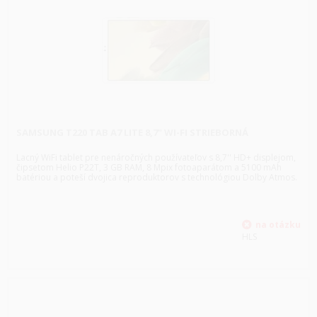
SAMSUNG T220 TAB A7 LITE 8,7" WI-FI STRIEBORNÁ
Lacný WiFi tablet pre nenáročných používateľov s 8,7'' HD+ displejom,
čipsetom Helio P22T, 3 GB RAM, 8 Mpix fotoaparátom a 5100 mAh
batériou a poteší dvojica reproduktorov s technológiou Dolby Atmos.
HLS