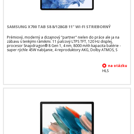
SAMSUNG X700 TAB S8 8/128GB 11" WI-FI STRIEBORNÝ
Prémiový, moderný a dizajnový "partner" nielen do práce ale ja na
zábavu s tenkými rámikmi. 11 palcový LTPS TFT, 120 Hz displej,
procesor Snapdragon® 8 Gen 1, 4 nm, 8000 mAh kapacita batérie -
super rýchle 45W nabíjanie, 4 reproduktory AKG, Dolby ATMOS, S
HLS