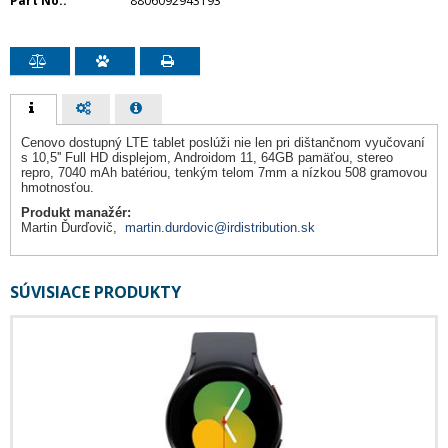
Part No.
8806092943193
Cenovo dostupný LTE tablet poslúži nie len pri dištančnom vyučovaní
s 10,5'' Full HD displejom, Androidom 11, 64GB pamäťou, stereo
repro, 7040 mAh batériou, tenkým telom 7mm a nízkou 508 gramovou
hmotnosťou.
Produkt manažér:
Martin Ďurďovič,
martin.durdovic@irdistribution.sk
SÚVISIACE PRODUKTY