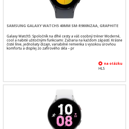
SAMSUNG GALAXY WATCH5 40MM SM-R900NZAA, GRAPHITE
Galaxy Watch5: Spoločník na dlhé cesty a váš osobný tréner Moderné,
cool a nabité užitočnými funkciami: Zažiaria na každom zápästí. Krásne
čisté línie, jednoliaty dizajn, variabilné remienka s vysokou úrovňou
komfortu a displej zo zafírového skla – pr
HLS