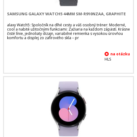
SAMSUNG GALAXY WATCH5 44MM SM-R910NZAA, GRAPHITE
alaxy Watch5: Spoločník na dlhé cesty a váš osobný tréner: Moderné,
cool a nabité užitočnými funkciami: Zažiaria na každom zápästí. Krásne
čisté línie, jednoliaty dizajn, variabilné remienka s vysokou úrovňou
komfortu a displej zo zafírového skla – pr
HLS