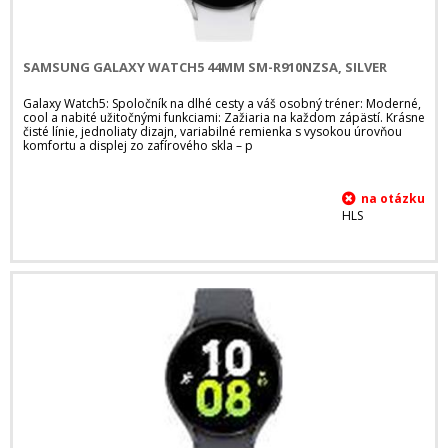
SAMSUNG GALAXY WATCH5 44MM SM-R910NZSA, SILVER
Galaxy Watch5: Spoločník na dlhé cesty a váš osobný tréner: Moderné,
cool a nabité užitočnými funkciami: Zažiaria na každom zápästí. Krásne
čisté línie, jednoliaty dizajn, variabilné remienka s vysokou úrovňou
komfortu a displej zo zafírového skla – p
HLS