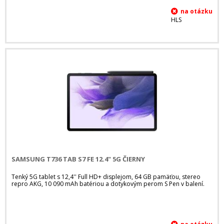
HLS
SAMSUNG T736 TAB S7 FE 12.4" 5G ČIERNY
Tenký 5G tablet s 12,4'' Full HD+ displejom, 64 GB pamäťou, stereo
repro AKG, 10 090 mAh batériou a dotykovým perom S Pen v balení.