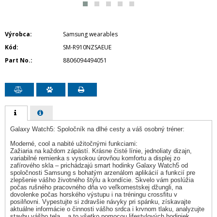
Výrobca
Samsung wearables
Kód
SM-R910NZSAEUE
Part No.
8806094494051
Galaxy Watch5: Spoločník na dlhé cesty a váš osobný tréner:
Moderné, cool a nabité užitočnými funkciami:
Zažiaria na každom zápästí. Krásne čisté línie, jednoliaty dizajn,
variabilné remienka s vysokou úrovňou komfortu a displej zo
zafírového skla – prichádzajú smart hodinky Galaxy Watch5 od
spoločnosti Samsung s bohatým arzenálom aplikácií a funkcií pre
zlepšenie vášho životného štýlu a kondície. Skvelo vám poslúžia
počas rušného pracovného dňa vo veľkomestskej džungli, na
dovolenke počas horského výstupu i na tréningu crossfitu v
posilňovni. Vypestujte si zdravšie návyky pri spánku, získavajte
aktuálne informácie o činnosti vášho srdca i krvnom tlaku, analyzujte
stavbu vášho tela... a to všetko pomocou lifestylových hodiniek,