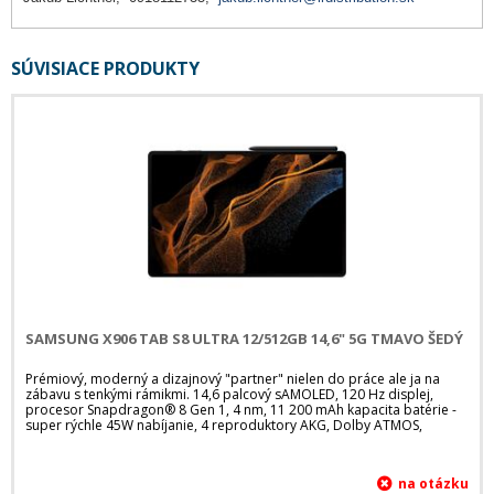
SÚVISIACE PRODUKTY
SAMSUNG X906 TAB S8 ULTRA 12/512GB 14,6" 5G TMAVO ŠEDÝ
Prémiový, moderný a dizajnový "partner" nielen do práce ale ja na
zábavu s tenkými rámikmi. 14,6 palcový sAMOLED, 120 Hz displej,
procesor Snapdragon® 8 Gen 1, 4 nm, 11 200 mAh kapacita batérie -
super rýchle 45W nabíjanie, 4 reproduktory AKG, Dolby ATMOS,