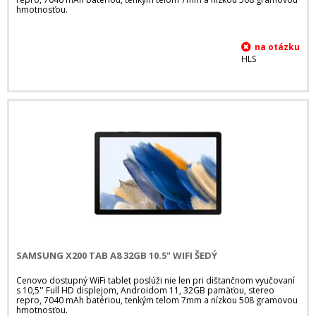
hmotnosťou.
HLS
SAMSUNG X200 TAB A8 32GB 10.5" WIFI ŠEDÝ
Cenovo dostupný WiFi tablet poslúži nie len pri dištančnom vyučovaní
s 10,5'' Full HD displejom, Androidom 11, 32GB pamäťou, stereo
repro, 7040 mAh batériou, tenkým telom 7mm a nízkou 508 gramovou
hmotnosťou.