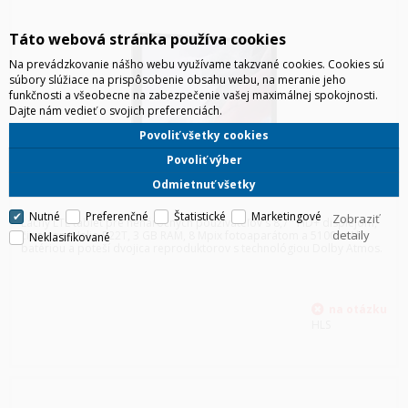
Táto webová stránka používa cookies
Na prevádzkovanie nášho webu využívame takzvané cookies. Cookies sú
súbory slúžiace na prispôsobenie obsahu webu, na meranie jeho
funkčnosti a všeobecne na zabezpečenie vašej maximálnej spokojnosti.
Dajte nám vedieť o svojich preferenciách.
Povoliť všetky cookies
Povoliť výber
Odmietnuť všetky
SAMSUNG T225 TAB A7 LITE 8,7" LTE ŠEDÁ
Nutné
Preferenčné
Štatistické
Marketingové
Zobraziť
Lacný LTE tablet pre nenáročných používateľov s 8,7'' HD+ displejom,
detaily
čipsetom Helio P22T, 3 GB RAM, 8 Mpix fotoaparátom a 5100 mAh
Neklasifikované
batériou a poteší dvojica reproduktorov s technológiou Dolby Atmos.
HLS