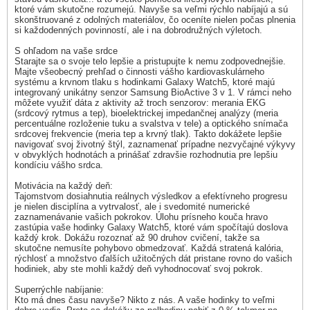
ktoré vám skutočne rozumejú. Navyše sa veľmi rýchlo nabíjajú a sú
skonštruované z odolných materiálov, čo oceníte nielen počas plnenia
si každodenných povinností, ale i na dobrodružných výletoch.
S ohľadom na vaše srdce
Starajte sa o svoje telo lepšie a pristupujte k nemu zodpovednejšie.
Majte všeobecný prehľad o činnosti vášho kardiovaskulárneho
systému a krvnom tlaku s hodinkami Galaxy Watch5, ktoré majú
integrovaný unikátny senzor Samsung BioActive 3 v 1. V rámci neho
môžete využiť dáta z aktivity až troch senzorov: merania EKG
(srdcový rytmus a tep), bioelektrickej impedančnej analýzy (meria
percentuálne rozloženie tuku a svalstva v tele) a optického snímača
srdcovej frekvencie (meria tep a krvný tlak). Takto dokážete lepšie
navigovať svoj životný štýl, zaznamenať prípadne nezvyčajné výkyvy
v obvyklých hodnotách a prinášať zdravšie rozhodnutia pre lepšiu
kondíciu vášho srdca.
Motivácia na každý deň:
Tajomstvom dosiahnutia reálnych výsledkov a efektívneho progresu
je nielen disciplína a vytrvalosť, ale i svedomité numerické
zaznamenávanie vašich pokrokov. Úlohu prísneho kouča hravo
zastúpia vaše hodinky Galaxy Watch5, ktoré vám spočítajú doslova
každý krok. Dokážu rozoznať až 90 druhov cvičení, takže sa
skutočne nemusíte pohybovo obmedzovať. Každá stratená kalória,
rýchlosť a množstvo ďalších užitočných dát pristane rovno do vašich
hodiniek, aby ste mohli každý deň vyhodnocovať svoj pokrok.
Superrýchle nabíjanie:
Kto má dnes času navyše? Nikto z nás. A vaše hodinky to veľmi