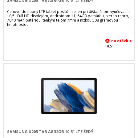
SAMSUNG X205 TAB A8 64GB 10.5" LTE ŠEDÝ
Cenovo dostupný LTE tablet poslúži nie len pri dištančnom vyučovaní s
10,5'' Full HD displejom, Androidom 11, 64GB pamäťou, stereo repro,
7040 mAh batériou, tenkým telom 7mm a nízkou 508 gramovou
hmotnosťou.
HLS
SAMSUNG X205 TAB A8 32GB 10.5" LTE ŠEDÝ