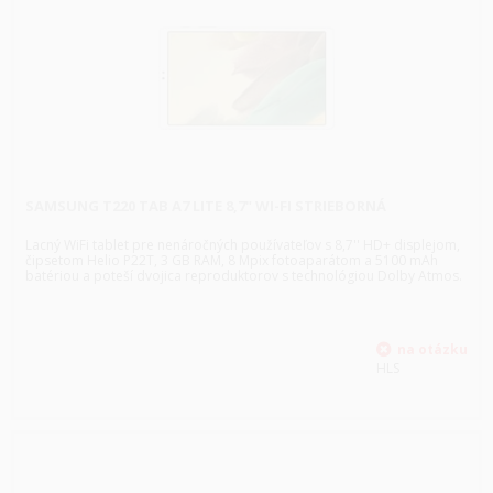
SAMSUNG T220 TAB A7 LITE 8,7" WI-FI STRIEBORNÁ
Lacný WiFi tablet pre nenáročných používateľov s 8,7'' HD+ displejom,
čipsetom Helio P22T, 3 GB RAM, 8 Mpix fotoaparátom a 5100 mAh
batériou a poteší dvojica reproduktorov s technológiou Dolby Atmos.
HLS