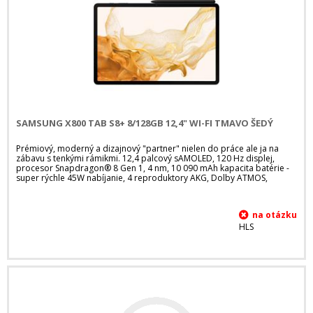
SAMSUNG X800 TAB S8+ 8/128GB 12,4" WI-FI TMAVO ŠEDÝ
Prémiový, moderný a dizajnový "partner" nielen do práce ale ja na
zábavu s tenkými rámikmi. 12,4 palcový sAMOLED, 120 Hz displej,
procesor Snapdragon® 8 Gen 1, 4 nm, 10 090 mAh kapacita batérie -
super rýchle 45W nabíjanie, 4 reproduktory AKG, Dolby ATMOS,
HLS