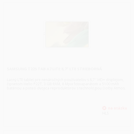
SAMSUNG T225 TAB A7 LITE 8,7" LTE STRIEBORNÁ
Lacný LTE tablet pre nenáročných používateľov s 8,7'' HD+ displejom,
čipsetom Helio P22T, 3 GB RAM, 8 Mpix fotoaparátom a 5100 mAh
batériou a poteší dvojica reproduktorov s technológiou Dolby Atmos.
HLS