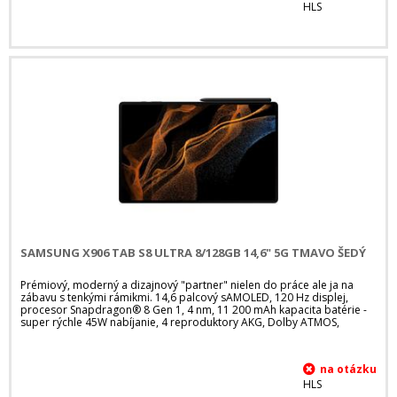
HLS
SAMSUNG X906 TAB S8 ULTRA 8/128GB 14,6" 5G TMAVO ŠEDÝ
Prémiový, moderný a dizajnový "partner" nielen do práce ale ja na
zábavu s tenkými rámikmi. 14,6 palcový sAMOLED, 120 Hz displej,
procesor Snapdragon® 8 Gen 1, 4 nm, 11 200 mAh kapacita batérie -
super rýchle 45W nabíjanie, 4 reproduktory AKG, Dolby ATMOS,
HLS