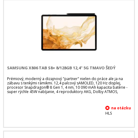
SAMSUNG X806 TAB S8+ 8/128GB 12,4" 5G TMAVO ŠEDÝ
Prémiový, moderný a dizajnový "partner" nielen do práce ale ja na
zábavu s tenkými rámikmi. 12,4 palcový sAMOLED, 120 Hz displej,
procesor Snapdragon® 8 Gen 1, 4 nm, 10 090 mAh kapacita batérie -
super rýchle 45W nabíjanie, 4 reproduktory AKG, Dolby ATMOS,
HLS