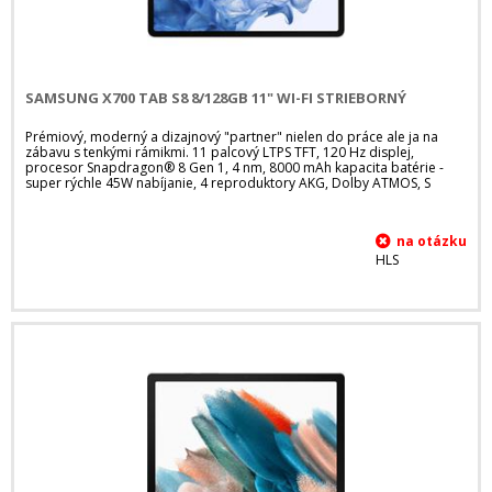
SAMSUNG X700 TAB S8 8/128GB 11" WI-FI STRIEBORNÝ
Prémiový, moderný a dizajnový "partner" nielen do práce ale ja na
zábavu s tenkými rámikmi. 11 palcový LTPS TFT, 120 Hz displej,
procesor Snapdragon® 8 Gen 1, 4 nm, 8000 mAh kapacita batérie -
super rýchle 45W nabíjanie, 4 reproduktory AKG, Dolby ATMOS, S
HLS