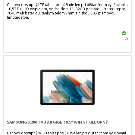
Cenovo dostupný LTE tablet poslúži nie len pri dištančnom vyučovaní s
10,5'' Full HD displejom, Androidom 11, 32GB pamäťou, stereo repro,
7040 mAh batériou, tenkým telom 7mm a nízkou 508 gramovou
hmotnosťou.
HLS
SAMSUNG X200 TAB A8 64GB 10.5" WIFI STRIEBORNÝ
Cenovo dostupný WiFi tablet poslúži nie len pri dištančnom vyučovaní