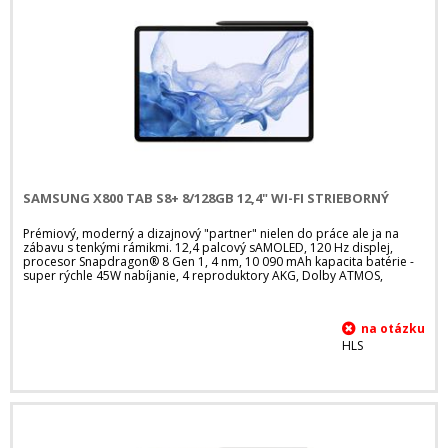
SAMSUNG X800 TAB S8+ 8/128GB 12,4" WI-FI STRIEBORNÝ
Prémiový, moderný a dizajnový "partner" nielen do práce ale ja na
zábavu s tenkými rámikmi. 12,4 palcový sAMOLED, 120 Hz displej,
procesor Snapdragon® 8 Gen 1, 4 nm, 10 090 mAh kapacita batérie -
super rýchle 45W nabíjanie, 4 reproduktory AKG, Dolby ATMOS,
HLS