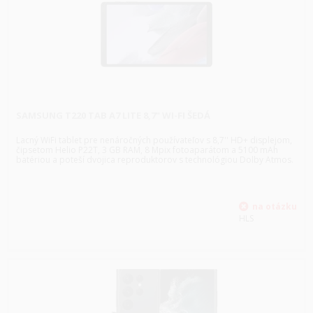
SAMSUNG T220 TAB A7 LITE 8,7" WI-FI ŠEDÁ
Lacný WiFi tablet pre nenáročných používateľov s 8,7'' HD+ displejom,
čipsetom Helio P22T, 3 GB RAM, 8 Mpix fotoaparátom a 5100 mAh
batériou a poteší dvojica reproduktorov s technológiou Dolby Atmos.
HLS