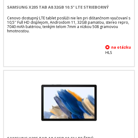
SAMSUNG X205 TAB A8 32GB 10.5" LTE STRIEBORNÝ
Cenovo dostupný LTE tablet poslúži nie len pri dištančnom vyučovaní s
10,5'' Full HD displejom, Androidom 11, 32GB pamäťou, stereo repro,
7040 mAh batériou, tenkým telom 7mm a nízkou 508 gramovou
hmotnosťou.
HLS