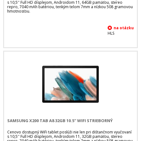
s 10,5'' Full HD displejom, Androidom 11, 64GB pamäťou, stereo
repro, 7040 mAh batériou, tenkým telom 7mm a nízkou 508 gramovou
hmotnosťou.
HLS
SAMSUNG X200 TAB A8 32GB 10.5" WIFI STRIEBORNÝ
Cenovo dostupný WiFi tablet poslúži nie len pri dištančnom vyučovaní
s 10,5'' Full HD displejom, Androidom 11, 32GB pamäťou, stereo
repro, 7040 mAh batériou, tenkým telom 7mm a nízkou 508 gramovou