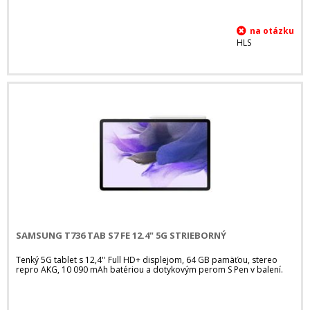
HLS
SAMSUNG T736 TAB S7 FE 12.4" 5G STRIEBORNÝ
Tenký 5G tablet s 12,4'' Full HD+ displejom, 64 GB pamäťou, stereo
repro AKG, 10 090 mAh batériou a dotykovým perom S Pen v balení.