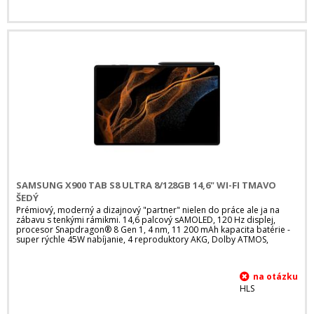
SAMSUNG X900 TAB S8 ULTRA 8/128GB 14,6" WI-FI TMAVO
ŠEDÝ
Prémiový, moderný a dizajnový "partner" nielen do práce ale ja na
zábavu s tenkými rámikmi. 14,6 palcový sAMOLED, 120 Hz displej,
procesor Snapdragon® 8 Gen 1, 4 nm, 11 200 mAh kapacita batérie -
super rýchle 45W nabíjanie, 4 reproduktory AKG, Dolby ATMOS,
HLS