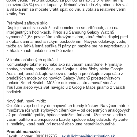
dobre vedia. Preto sa dokážu za polhodinu nabiť z 0 % takmer na
polovicu (45 %) svojej kapacity. Nebudú vás teda zbytočne zdržovať
a vďaka nim sa môžete vrátiť späť do víru života za relatívne veľmi
krátky čas.
Prémiové zafírové sklo:
Displeje sú citlivou záležitosťou nielen na smartfónoch, ale i na
inteligentných hodinkách. Preto sú Samsung Galaxy Watch5
vybavené 1,6× pevnejším zafírovým sklom, ktoré chráni displej pred
škrabancami a mechanickým poškodením. Navyše odolávajú vode,
takže ani ľahká letná spŕška či párty pri bazéne pre ne nepredstavujú
z hľadiska ich funkčnosti veľké riziko.
V kruhu obľúbených aplikácií:
Komunikujte takmer rovnako ako na vašom smartfóne. Prijímajte
správy, volania, notifikácie, využívajte služby Bixby alebo Google
Assistant, prechádzajte webové stránky a prenášajte svoje dáta z
predošlých modelov do nových Galaxy Watch5 prostredníctvom
funkcie Smart Switch. Môžete dokonca aj streamovať videá z
YouTube alebo využívať navigáciu z Google Maps priamo z vašich
hodiniek
Nový deň, nový imidž:
Oblečte svoje hodinky do najnovších trendy kúskov. Na výber máte z
množstva rôznych štýlových ciferníkov – od decentných analógových
až po nápadité grafiky hýriace sviežimi farbami. Úžasne sa zladia s
vaším outfitom a prispôsobia každej spoločenskej udalosti. Vytvorte
si hodinky, ktoré budú pri nosení absolútne neprehliadnuteľné.
Produkt manažér:
Jakub Lichtner, 0918112735,
jakub.lichtner@irdistribution.sk