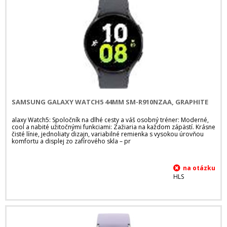
SAMSUNG GALAXY WATCH5 44MM SM-R910NZAA, GRAPHITE
alaxy Watch5: Spoločník na dlhé cesty a váš osobný tréner: Moderné,
cool a nabité užitočnými funkciami: Zažiaria na každom zápästí. Krásne
čisté línie, jednoliaty dizajn, variabilné remienka s vysokou úrovňou
komfortu a displej zo zafírového skla – pr
HLS