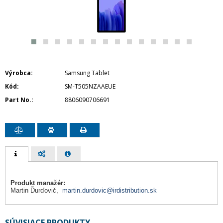
Výrobca
Samsung Tablet
Kód
SM-T505NZAAEUE
Part No.
8806090706691
Produkt manažér:
Martin Ďurďovič,
martin.durdovic@irdistribution.sk
SÚVISIACE PRODUKTY