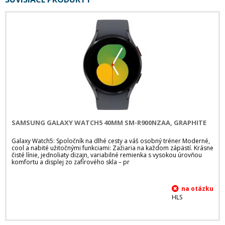
SAMSUNG GALAXY WATCH5 40MM SM-R900NZAA, GRAPHITE
Galaxy Watch5: Spoločník na dlhé cesty a váš osobný tréner Moderné,
cool a nabité užitočnými funkciami: Zažiaria na každom zápästí. Krásne
čisté línie, jednoliaty dizajn, variabilné remienka s vysokou úrovňou
komfortu a displej zo zafírového skla – pr
HLS