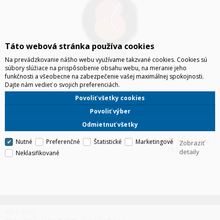
Táto webová stránka používa cookies
Na prevádzkovanie nášho webu využívame takzvané cookies. Cookies sú
súbory slúžiace na prispôsobenie obsahu webu, na meranie jeho
funkčnosti a všeobecne na zabezpečenie vašej maximálnej spokojnosti.
SAMSUNG GALAXY WATCH5 40MM SM-R900NZDA, PINK GOLD
Dajte nám vedieť o svojich preferenciách.
Galaxy Watch5: Spoločník na dlhé cesty a váš osobný tréner Moderné,
Povoliť všetky cookies
cool a nabité užitočnými funkciami: Zažiaria na každom zápästí. Krásne
čisté línie, jednoliaty dizajn, variabilné remienka s vysokou úrovňou
Povoliť výber
komfortu a displej zo zafírového skla – pr
Odmietnuť všetky
Nutné
Preferenčné
Štatistické
Marketingové
Zobraziť
HLS
detaily
Neklasifikované
IRD Eshop