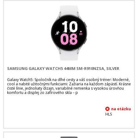
SAMSUNG GALAXY WATCH5 44MM SM-R910NZSA, SILVER
Galaxy Watch5: Spoločník na dlhé cesty a váš osobný tréner: Moderné,
cool a nabité užitočnými funkciami: Zažiaria na každom zápästí. Krásne
čisté línie, jednoliaty dizajn, variabilné remienka s vysokou úrovňou
komfortu a displej zo zafírového skla – p
HLS