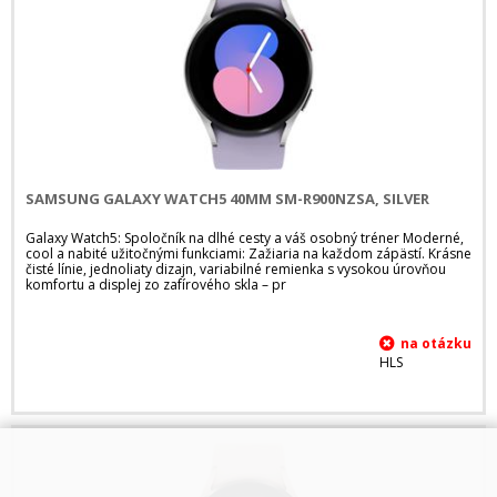
SAMSUNG GALAXY WATCH5 40MM SM-R900NZSA, SILVER
Galaxy Watch5: Spoločník na dlhé cesty a váš osobný tréner Moderné,
cool a nabité užitočnými funkciami: Zažiaria na každom zápästí. Krásne
čisté línie, jednoliaty dizajn, variabilné remienka s vysokou úrovňou
komfortu a displej zo zafírového skla – pr
HLS