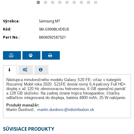
Výrobca
Samsung MT
Kód
SM-G990BLVDEUE
Part No.
8806092587021
Nástupca minuloročného modelu Galaxy S20 FE- víťaz v kategórii
Rozumný Mobil roka 2020. S21FE dostal rovný 6,4-palcový Full HD+
displej s až 120 Hz obnovovacou frekvenciou, 6 GB operačnú pamäť
a 128 GB úložisko. Na zadnej strane trojica fotoaparátov, čítačka
odtlačkov integrovaná do displeja, batéria 4800 mAh, 25 W nabíjanie.
Produkt manažér:
Martin Ďurďovič,
martin.durdovic@irdistribution.sk
SÚVISIACE PRODUKTY