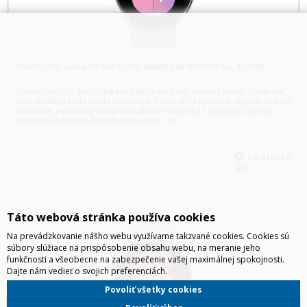
SAMSUNG GALAXY WATCH5 40MM SM-R900NZSA, SILVER
Galaxy Watch5: Spoločník na dlhé cesty a váš osobný tréner Moderné,
cool a nabité užitočnými funkciami: Zažiaria na každom zápästí. Krásne
čisté línie, jednoliaty dizajn, variabilné remienka s vysokou úrovňou
komfortu a displej zo zafírového skla – pr
HLS
Táto webová stránka používa cookies
Na prevádzkovanie nášho webu využívame takzvané cookies. Cookies sú
súbory slúžiace na prispôsobenie obsahu webu, na meranie jeho
funkčnosti a všeobecne na zabezpečenie vašej maximálnej spokojnosti.
Dajte nám vedieť o svojich preferenciách.
Povoliť všetky cookies