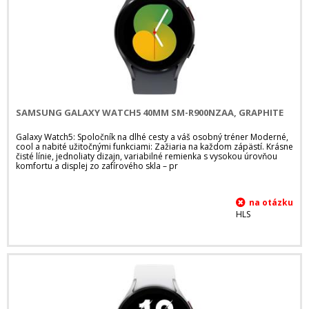
SAMSUNG GALAXY WATCH5 40MM SM-R900NZAA, GRAPHITE
Galaxy Watch5: Spoločník na dlhé cesty a váš osobný tréner Moderné,
cool a nabité užitočnými funkciami: Zažiaria na každom zápästí. Krásne
čisté línie, jednoliaty dizajn, variabilné remienka s vysokou úrovňou
komfortu a displej zo zafírového skla – pr
HLS