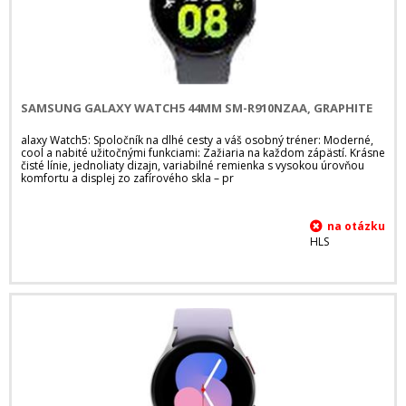
SAMSUNG GALAXY WATCH5 44MM SM-R910NZAA, GRAPHITE
alaxy Watch5: Spoločník na dlhé cesty a váš osobný tréner: Moderné,
cool a nabité užitočnými funkciami: Zažiaria na každom zápästí. Krásne
čisté línie, jednoliaty dizajn, variabilné remienka s vysokou úrovňou
komfortu a displej zo zafírového skla – pr
HLS