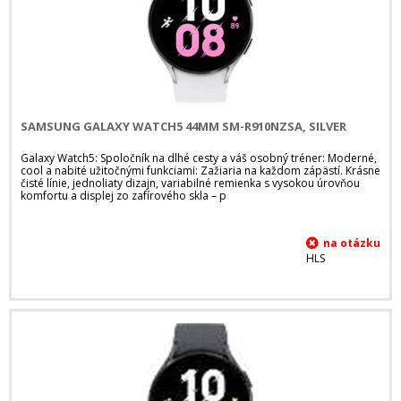
SAMSUNG GALAXY WATCH5 44MM SM-R910NZSA, SILVER
Galaxy Watch5: Spoločník na dlhé cesty a váš osobný tréner: Moderné,
cool a nabité užitočnými funkciami: Zažiaria na každom zápästí. Krásne
čisté línie, jednoliaty dizajn, variabilné remienka s vysokou úrovňou
komfortu a displej zo zafírového skla – p
HLS