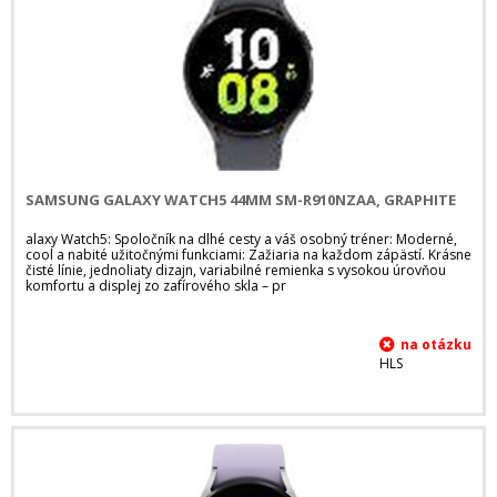
SAMSUNG GALAXY WATCH5 44MM SM-R910NZAA, GRAPHITE
alaxy Watch5: Spoločník na dlhé cesty a váš osobný tréner: Moderné,
cool a nabité užitočnými funkciami: Zažiaria na každom zápästí. Krásne
čisté línie, jednoliaty dizajn, variabilné remienka s vysokou úrovňou
komfortu a displej zo zafírového skla – pr
HLS