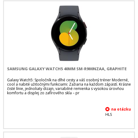
SAMSUNG GALAXY WATCH5 40MM SM-R900NZAA, GRAPHITE
Galaxy Watch5: Spoločník na dlhé cesty a váš osobný tréner Moderné,
cool a nabité užitočnými funkciami: Zažiaria na každom zápästí. Krásne
čisté línie, jednoliaty dizajn, variabilné remienka s vysokou úrovňou
komfortu a displej zo zafírového skla – pr
HLS