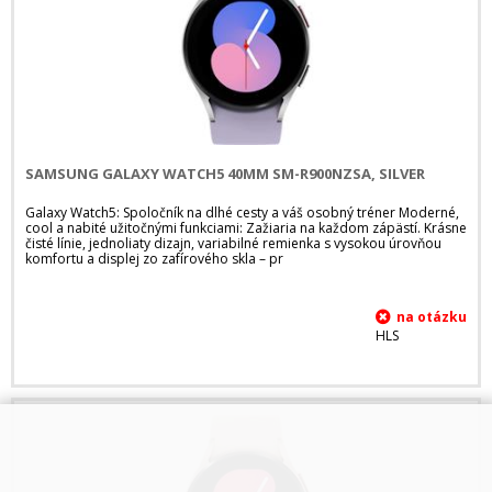
SAMSUNG GALAXY WATCH5 40MM SM-R900NZSA, SILVER
Galaxy Watch5: Spoločník na dlhé cesty a váš osobný tréner Moderné,
cool a nabité užitočnými funkciami: Zažiaria na každom zápästí. Krásne
čisté línie, jednoliaty dizajn, variabilné remienka s vysokou úrovňou
komfortu a displej zo zafírového skla – pr
HLS