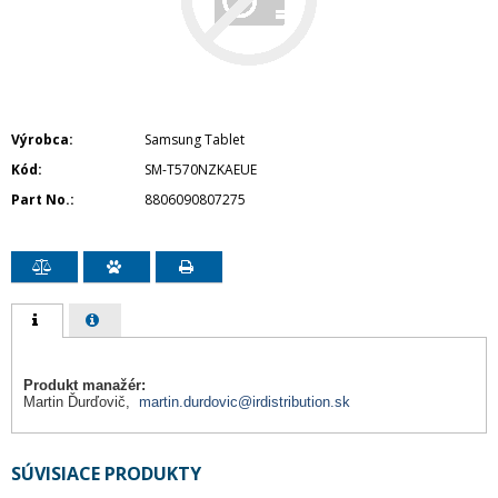
Výrobca
Samsung Tablet
Kód
SM-T570NZKAEUE
Part No.
8806090807275
Produkt manažér:
Martin Ďurďovič,
martin.durdovic@irdistribution.sk
SÚVISIACE PRODUKTY