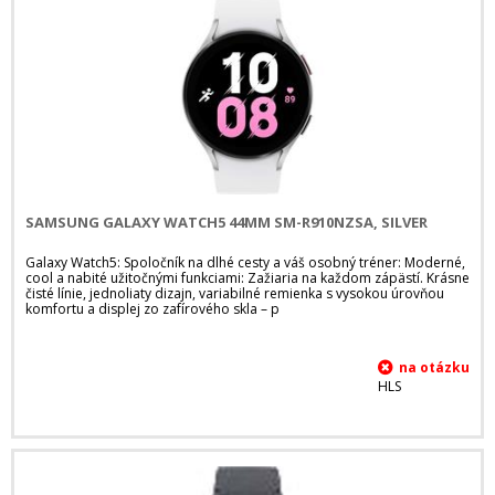
SAMSUNG GALAXY WATCH5 44MM SM-R910NZSA, SILVER
Galaxy Watch5: Spoločník na dlhé cesty a váš osobný tréner: Moderné,
cool a nabité užitočnými funkciami: Zažiaria na každom zápästí. Krásne
čisté línie, jednoliaty dizajn, variabilné remienka s vysokou úrovňou
komfortu a displej zo zafírového skla – p
HLS