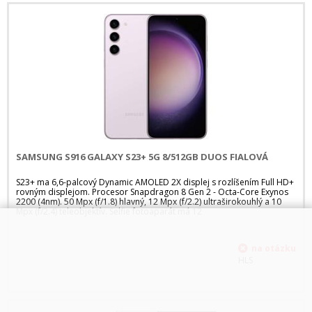
SAMSUNG S916 GALAXY S23+ 5G 8/512GB DUOS FIALOVÁ
S23+ ma 6,6-palcový Dynamic AMOLED 2X displej s rozlíšením Full HD+
rovným displejom. Procesor Snapdragon 8 Gen 2 - Octa-Core Exynos
2200 (4nm). 50 Mpx (f/1.8) hlavný, 12 Mpx (f/2.2) ultraširokouhlý a 10
Mpx (f/2.4) teleobjektív. Selfie fotoaparát má 12
HLS