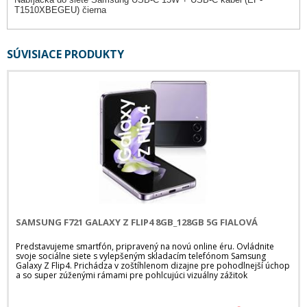
T1510XBEGEU) čierna
SÚVISIACE PRODUKTY
SAMSUNG F721 GALAXY Z FLIP4 8GB_128GB 5G FIALOVÁ
Predstavujeme smartfón, pripravený na novú online éru. Ovládnite
svoje sociálne siete s vylepšeným skladacím telefónom Samsung
Galaxy Z Flip4. Prichádza v zoštíhlenom dizajne pre pohodlnejší úchop
a so super zúženými rámami pre pohlcujúci vizuálny zážitok