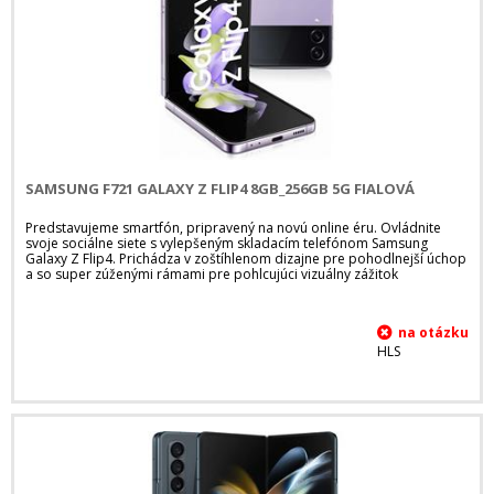
SAMSUNG F721 GALAXY Z FLIP4 8GB_256GB 5G FIALOVÁ
Predstavujeme smartfón, pripravený na novú online éru. Ovládnite
svoje sociálne siete s vylepšeným skladacím telefónom Samsung
Galaxy Z Flip4. Prichádza v zoštíhlenom dizajne pre pohodlnejší úchop
a so super zúženými rámami pre pohlcujúci vizuálny zážitok
HLS