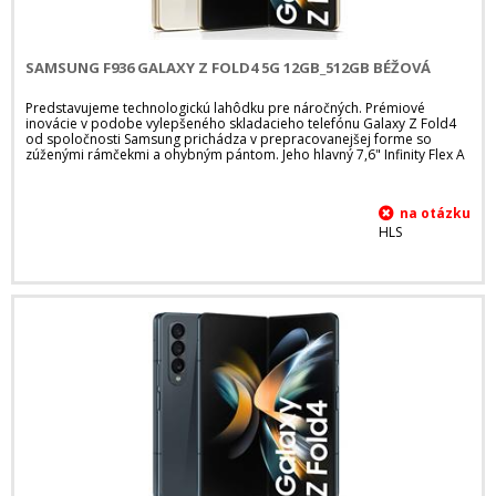
SAMSUNG F936 GALAXY Z FOLD4 5G 12GB_512GB BÉŽOVÁ
Predstavujeme technologickú lahôdku pre náročných. Prémiové
inovácie v podobe vylepšeného skladacieho telefónu Galaxy Z Fold4
od spoločnosti Samsung prichádza v prepracovanejšej forme so
zúženými rámčekmi a ohybným pántom. Jeho hlavný 7,6" Infinity Flex A
HLS