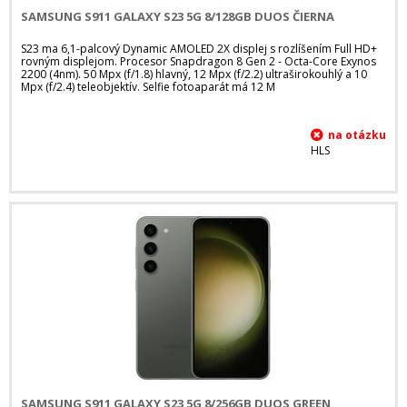
SAMSUNG S911 GALAXY S23 5G 8/128GB DUOS ČIERNA
S23 ma 6,1-palcový Dynamic AMOLED 2X displej s rozlíšením Full HD+
rovným displejom. Procesor Snapdragon 8 Gen 2 - Octa-Core Exynos
2200 (4nm). 50 Mpx (f/1.8) hlavný, 12 Mpx (f/2.2) ultraširokouhlý a 10
Mpx (f/2.4) teleobjektív. Selfie fotoaparát má 12 M
HLS
SAMSUNG S911 GALAXY S23 5G 8/256GB DUOS GREEN