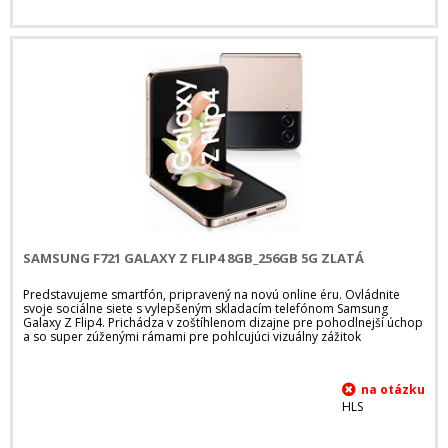
SAMSUNG F721 GALAXY Z FLIP4 8GB_256GB 5G ZLATÁ
Predstavujeme smartfón, pripravený na novú online éru. Ovládnite
svoje sociálne siete s vylepšeným skladacím telefónom Samsung
Galaxy Z Flip4. Prichádza v zoštíhlenom dizajne pre pohodlnejší úchop
a so super zúženými rámami pre pohlcujúci vizuálny zážitok
HLS