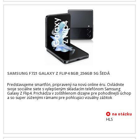
SAMSUNG F721 GALAXY Z FLIP4 8GB_256GB 5G ŠEDÁ
Predstavujeme smartfón, pripravený na novú online éru. Ovládnite
svoje sociálne siete s vylepšeným skladacím telefónom Samsung
Galaxy Z Flip4. Prichádza v zoštíhlenom dizajne pre pohodlnejší úchop
a so super zúženými rámami pre pohlcujúci vizuálny zážitok
HLS