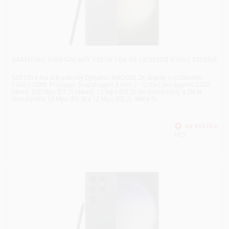
SAMSUNG S918 GALAXY S23 ULTRA 5G 12/512GB DUOS ZELENÁ
S23 Ultra ma 6,8-palcový Dynamic AMOLED 2X displej s rozlíšením
1440 x 3088. Procesor Snapdragon 8 Gen 2 - Octa-Core Exynos 2200
(4nm). 200 Mpx (f/1.7) hlavný, 12 Mpx (f/2.2) ultraširokouhlý a 2krat
teleobjektív 10 Mpx (f/2.4) a 12 Mpx (f/2.2). Selfie fo
HLS