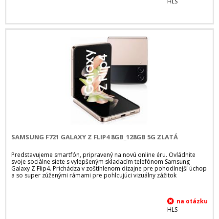
HLS
SAMSUNG F721 GALAXY Z FLIP4 8GB_128GB 5G ZLATÁ
Predstavujeme smartfón, pripravený na novú online éru. Ovládnite
svoje sociálne siete s vylepšeným skladacím telefónom Samsung
Galaxy Z Flip4. Prichádza v zoštíhlenom dizajne pre pohodlnejší úchop
a so super zúženými rámami pre pohlcujúci vizuálny zážitok
HLS