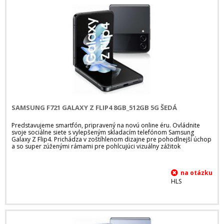
SAMSUNG F721 GALAXY Z FLIP4 8GB_512GB 5G ŠEDÁ
Predstavujeme smartfón, pripravený na novú online éru. Ovládnite
svoje sociálne siete s vylepšeným skladacím telefónom Samsung
Galaxy Z Flip4. Prichádza v zoštíhlenom dizajne pre pohodlnejší úchop
a so super zúženými rámami pre pohlcujúci vizuálny zážitok
HLS