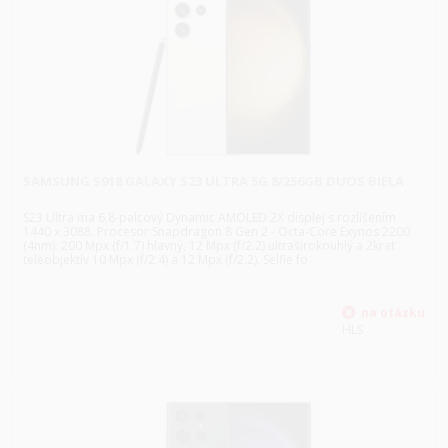
SAMSUNG S918 GALAXY S23 ULTRA 5G 8/256GB DUOS BIELA
S23 Ultra ma 6,8-palcový Dynamic AMOLED 2X displej s rozlíšením
1440 x 3088. Procesor Snapdragon 8 Gen 2 - Octa-Core Exynos 2200
(4nm). 200 Mpx (f/1.7) hlavný, 12 Mpx (f/2.2) ultraširokouhlý a 2krat
teleobjektív 10 Mpx (f/2.4) a 12 Mpx (f/2.2). Selfie fo
HLS