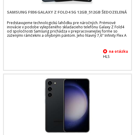
SAMSUNG F936 GALAXY Z FOLD4 5G 12GB_512GB ŠEDOZELENÁ
Predstavujeme technologickú lahôdku pre náročných. Prémiové
inovácie v podobe vylepšeného skladacieho telefónu Galaxy Z Fold4
od spoločnosti Samsung prichádza v prepracovanejšej forme so
zúženými rámčekmi a ohybným pántom. Jeho hlavný 7,6" Infinity Flex A
HLS