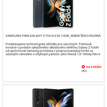
SAMSUNG F936 GALAXY Z FOLD4 5G 12GB_256GB ŠEDOZELENÁ
Predstavujeme technologickú lahôdku pre náročných. Prémiové
inovácie v podobe vylepšeného skladacieho telefónu Galaxy Z Fold4
od spoločnosti Samsung prichádza v prepracovanejšej forme so
zúženými rámčekmi a ohybným pántom. Jeho hlavný 7,6" Infinity Flex A
HLS