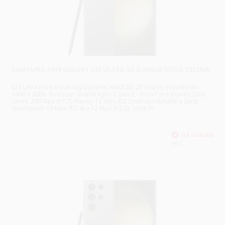
SAMSUNG S918 GALAXY S23 ULTRA 5G 8/256GB DUOS ZELENÁ
S23 Ultra ma 6,8-palcový Dynamic AMOLED 2X displej s rozlíšením
1440 x 3088. Procesor Snapdragon 8 Gen 2 - Octa-Core Exynos 2200
(4nm). 200 Mpx (f/1.7) hlavný, 12 Mpx (f/2.2) ultraširokouhlý a 2krat
teleobjektív 10 Mpx (f/2.4) a 12 Mpx (f/2.2). Selfie fo
HLS