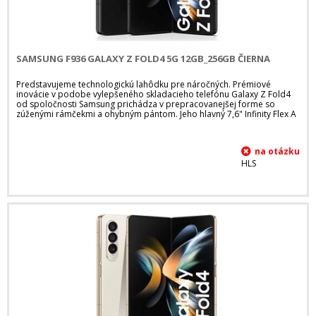
SAMSUNG F936 GALAXY Z FOLD4 5G 12GB_256GB ČIERNA
Predstavujeme technologickú lahôdku pre náročných. Prémiové
inovácie v podobe vylepšeného skladacieho telefónu Galaxy Z Fold4
od spoločnosti Samsung prichádza v prepracovanejšej forme so
zúženými rámčekmi a ohybným pántom. Jeho hlavný 7,6" Infinity Flex A
HLS