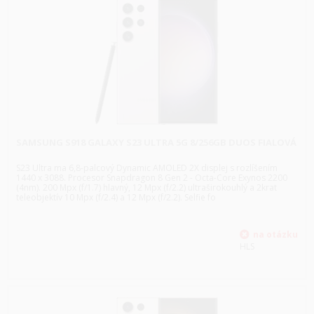
SAMSUNG S918 GALAXY S23 ULTRA 5G 8/256GB DUOS FIALOVÁ
S23 Ultra ma 6,8-palcový Dynamic AMOLED 2X displej s rozlíšením
1440 x 3088. Procesor Snapdragon 8 Gen 2 - Octa-Core Exynos 2200
(4nm). 200 Mpx (f/1.7) hlavný, 12 Mpx (f/2.2) ultraširokouhlý a 2krat
teleobjektív 10 Mpx (f/2.4) a 12 Mpx (f/2.2). Selfie fo
HLS