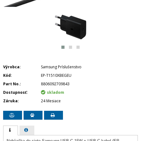
Výrobca
Samsung Príslušenstvo
Kód
EP-T1510XBEGEU
Part No.
8806092709843
Dostupnosť
skladom
Záruka
24 Mesiace
Nabíjačka do siete Samsung USB-C 15W + USB-C kabel (EP-