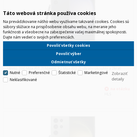
Táto webová stránka používa cookies
Na prevádzkovanie nášho webu využívame takzvané cookies. Cookies sú
súbory slúžiace na prispôsobenie obsahu webu, na meranie jeho
funkčnosti a všeobecne na zabezpečenie vašej maximálnej spokojnosti.
Dajte nám vedieť o svojich preferenciách.
Povoliť všetky cookies
SAMSUNG S918 GALAXY S23 ULTRA 5G 8/256GB DUOS ČIERNA
Povoliť výber
S23 Ultra ma 6,8-palcový Dynamic AMOLED 2X displej s rozlíšením
Odmietnuť všetky
1440 x 3088. Procesor Snapdragon 8 Gen 2 - Octa-Core Exynos 2200
(4nm). 200 Mpx (f/1.7) hlavný, 12 Mpx (f/2.2) ultraširokouhlý a 2krat
Nutné
Preferenčné
Štatistické
Marketingové
teleobjektív 10 Mpx (f/2.4) a 12 Mpx (f/2.2). Selfie fo
Zobraziť
detaily
Neklasifikované
HLS