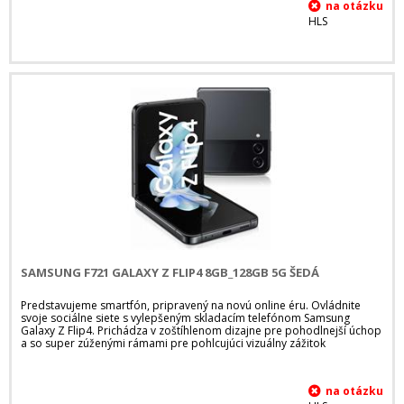
HLS
SAMSUNG F721 GALAXY Z FLIP4 8GB_128GB 5G ŠEDÁ
Predstavujeme smartfón, pripravený na novú online éru. Ovládnite
svoje sociálne siete s vylepšeným skladacím telefónom Samsung
Galaxy Z Flip4. Prichádza v zoštíhlenom dizajne pre pohodlnejší úchop
a so super zúženými rámami pre pohlcujúci vizuálny zážitok