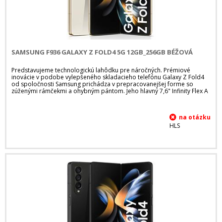
SAMSUNG F936 GALAXY Z FOLD4 5G 12GB_256GB BÉŽOVÁ
Predstavujeme technologickú lahôdku pre náročných. Prémiové
inovácie v podobe vylepšeného skladacieho telefónu Galaxy Z Fold4
od spoločnosti Samsung prichádza v prepracovanejšej forme so
zúženými rámčekmi a ohybným pántom. Jeho hlavný 7,6" Infinity Flex A
HLS