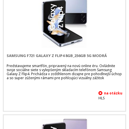
SAMSUNG F721 GALAXY Z FLIP4 8GB_256GB 5G MODRÁ
Predstavujeme smartfón, pripravený na novú online éru. Ovládnite
svoje sociálne siete s vylepšeným skladacím telefónom Samsung
Galaxy Z Flip4. Prichádza v zoštíhlenom dizajne pre pohodlnejší úchop
a so super zúženými rámami pre pohlcujúci vizuálny zážitok
HLS