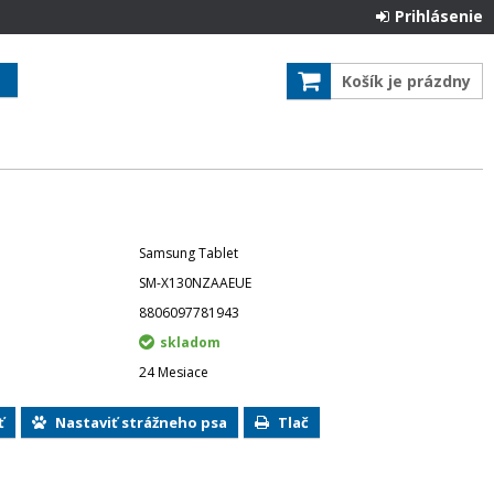
Prihlásenie
Košík je prázdny
Samsung Tablet
SM-X130NZAAEUE
8806097781943
skladom
24 Mesiace
ť
Nastaviť strážneho psa
Tlač