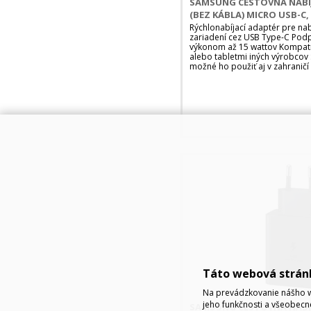
SAMSUNG CESTOVNÁ NABÍ
(BEZ KÁBLA) MICRO USB-C,
Rýchlonabíjací adaptér pre na
zariadení cez USB Type-C Podpo
výkonom až 15 wattov Kompati
alebo tabletmi iných výrobcov 
možné ho použiť aj v zahraničí 
Táto webová strán
Na prevádzkovanie nášho w
jeho funkčnosti a všeobecn
SAMSUNG CESTOVNÁ NABÍJ