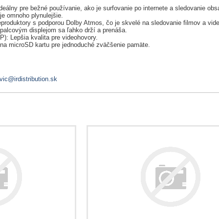
deálny pre bežné používanie, ako je surfovanie po internete a sledovanie obs
je omnoho plynulejšie.
produktory s podporou Dolby Atmos, čo je skvelé na sledovanie filmov a vide
palcovým displejom sa ľahko drží a prenáša.
: Lepšia kvalita pre videohovory.
t na microSD kartu pre jednoduché zväčšenie pamäte.
vic@irdistribution.sk