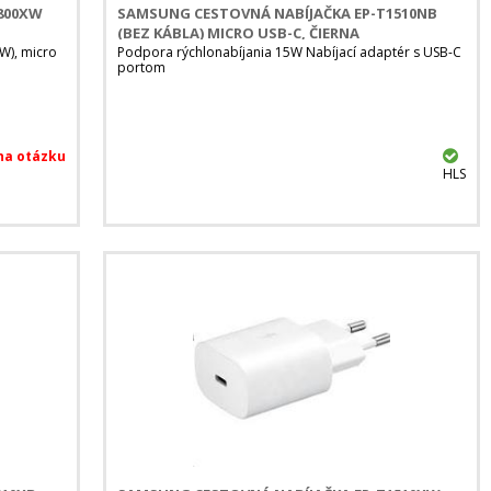
800XW
SAMSUNG CESTOVNÁ NABÍJAČKA EP-T1510NB
(BEZ KÁBLA) MICRO USB-C, ČIERNA
W), micro
Podpora rýchlonabíjania 15W Nabíjací adaptér s USB-C
portom
HLS