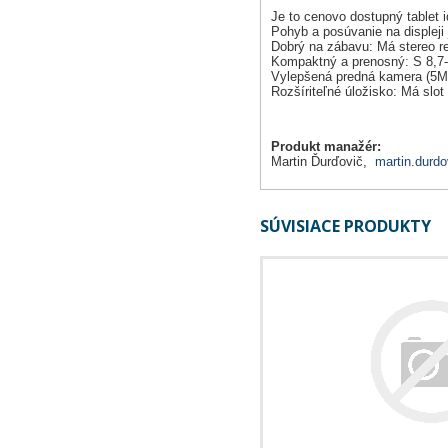
Je to cenovo dostupný tablet i
Pohyb a posúvanie na displeji 
Dobrý na zábavu: Má stereo re
Kompaktný a prenosný: S 8,7-
Vylepšená predná kamera (5MP)
Rozšíriteľné úložisko: Má slo
Produkt manažér:
Martin Ďurďovič,
martin.durdo
SÚVISIACE PRODUKTY