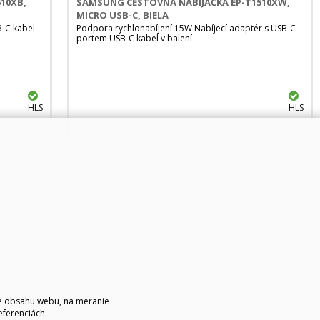
10XB,
SAMSUNG CESTOVNÁ NABÍJAČKA EP-T1510XW,
MICRO USB-C, BIELA
B-C kabel
Podpora rychlonabíjení 15W Nabíjecí adaptér s USB-C
portem USB-C kabel v balení
HLS
HLS
ie obsahu webu, na meranie
eferenciách.