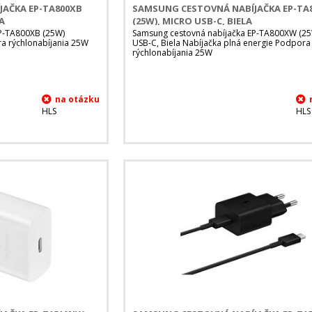
AČKA EP-TA800XB
SAMSUNG CESTOVNÁ NABÍJAČKA EP-TA
A
(25W), MICRO USB-C, BIELA
P-TA800XB (25W)
Samsung cestovná nabíjačka EP-TA800XW (25
ra rýchlonabíjania 25W
USB-C, Biela Nabíjačka plná energie Podpora
rýchlonabíjania 25W
HLS
HLS