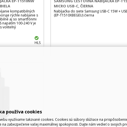
JAČKA EP-T1510NW
SAMSUNG CESTOVNÁ NABÍJAČKA EP-T15
 BIELA
MICRO USB-C, ČIERNA
bíjanie kompatibilných
Nabíjačka do siete Samsung USB-C 15W + US
ruje rýchle nabíjanie s
(EP-T1510XBEGEU) čierna
bilné aj so smartfónmi
S napätím 100-240 V je
s voliteľný
HLS
ka používa cookies
ebu využívame takzvané cookies. Cookies sú súbory slúžiace na prispôsoben
e na zabezpečenie vašej maximálnej spokojnosti. Dajte nám vedieť o svojich pr
AČKA EP-