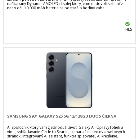
našliapaný Dynamic AMOLED displej ktorý, vám nedovolí strhnúť z
neho oči. 10,090 mAh batéria sa postará o hodiny zába
HLS
SAMSUNG S931 GALAXY S25 5G 12/128GB DUOS ČIERNA
AI spoločník ktorý vám zjednoduší život. Galaxy AI: Úpravy fotiek a
videí, vyhľadávanie Circle to Search, sumarizácia textov a webových
stránok, integrovaný AI asistent, funkcia spisovateľ, AI kreslenie,