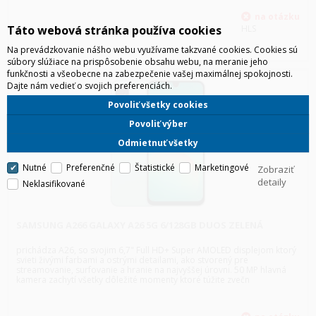
Táto webová stránka používa cookies
HLS
Na prevádzkovanie nášho webu využívame takzvané cookies. Cookies sú
súbory slúžiace na prispôsobenie obsahu webu, na meranie jeho
funkčnosti a všeobecne na zabezpečenie vašej maximálnej spokojnosti.
Dajte nám vedieť o svojich preferenciách.
Povoliť všetky cookies
Povoliť výber
Odmietnuť všetky
Nutné
Preferenčné
Štatistické
Marketingové
Zobraziť
detaily
Neklasifikované
SAMSUNG A266 GALAXY A26 5G 6/128GB DUOS ZELENÁ
prichádza A26, so svojim 6,7" Full HD+ Super AMOLED displejom ktorý
svieti živými farbami a ostrými detailami, ako stvorený pre
streamovanie, surfovanie a hranie na najvyššej úrovni. 50 MP hlavná
kamera zachytí všetky dôležité momenty ktoré túžite zvečn