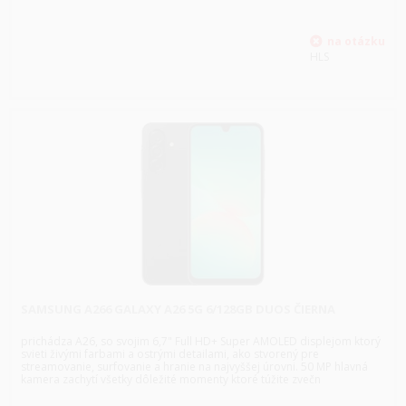
HLS
SAMSUNG A266 GALAXY A26 5G 6/128GB DUOS ČIERNA
prichádza A26, so svojim 6,7" Full HD+ Super AMOLED displejom ktorý
svieti živými farbami a ostrými detailami, ako stvorený pre
streamovanie, surfovanie a hranie na najvyššej úrovni. 50 MP hlavná
kamera zachytí všetky dôležité momenty ktoré túžite zvečn