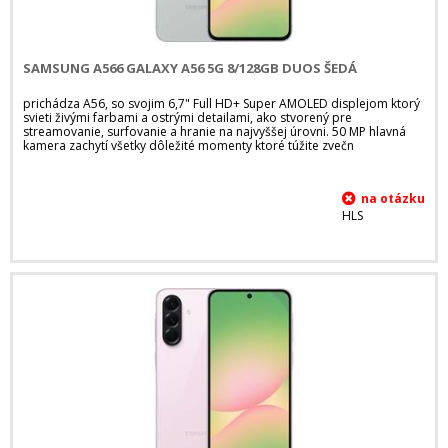
SAMSUNG A566 GALAXY A56 5G 8/128GB DUOS ŠEDÁ
prichádza A56, so svojim 6,7" Full HD+ Super AMOLED displejom ktorý
svieti živými farbami a ostrými detailami, ako stvorený pre
streamovanie, surfovanie a hranie na najvyššej úrovni. 50 MP hlavná
kamera zachytí všetky dôležité momenty ktoré túžite zvečn
HLS