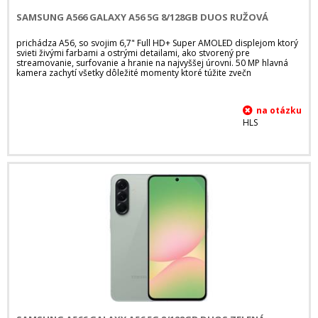
SAMSUNG A566 GALAXY A56 5G 8/128GB DUOS RUŽOVÁ
prichádza A56, so svojim 6,7" Full HD+ Super AMOLED displejom ktorý
svieti živými farbami a ostrými detailami, ako stvorený pre
streamovanie, surfovanie a hranie na najvyššej úrovni. 50 MP hlavná
kamera zachytí všetky dôležité momenty ktoré túžite zvečn
HLS