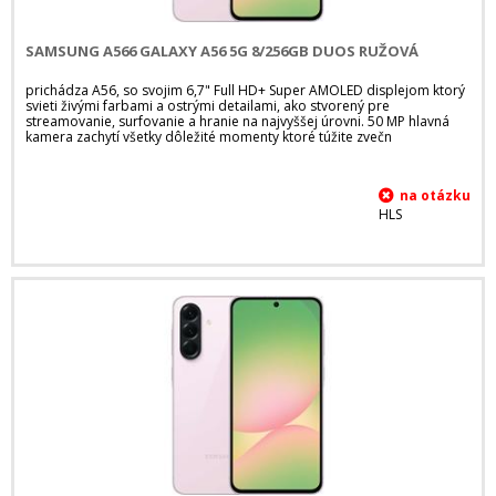
SAMSUNG A566 GALAXY A56 5G 8/256GB DUOS RUŽOVÁ
prichádza A56, so svojim 6,7" Full HD+ Super AMOLED displejom ktorý
svieti živými farbami a ostrými detailami, ako stvorený pre
streamovanie, surfovanie a hranie na najvyššej úrovni. 50 MP hlavná
kamera zachytí všetky dôležité momenty ktoré túžite zvečn
HLS