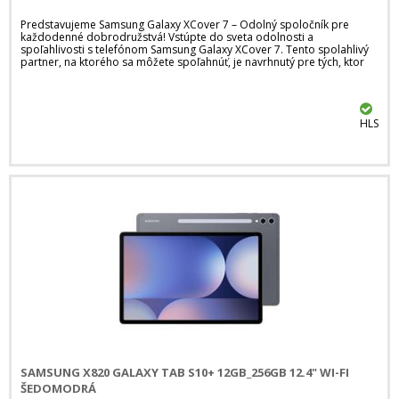
Predstavujeme Samsung Galaxy XCover 7 – Odolný spoločník pre
každodenné dobrodružstvá! Vstúpte do sveta odolnosti a
spoľahlivosti s telefónom Samsung Galaxy XCover 7. Tento spolahlivý
partner, na ktorého sa môžete spoľahnúť, je navrhnutý pre tých, ktor
HLS
SAMSUNG X820 GALAXY TAB S10+ 12GB_256GB 12.4" WI-FI
ŠEDOMODRÁ