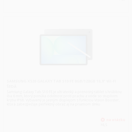
SAMSUNG X520 GALAXY TAB S10 FE 8GB/128GB 10,9" WI-FI
ŠEDÁ
Samsung Galaxy Tab S10 FE je ultratenký a prenosný tablet s hrúbkou
iba 6 mm, ktorý ponúka odolnosť proti prachu a vode so stupňom
krytia IP68. Vybavený je jasným displejom s funkciou Vision Booster,
ktorá zabezpečuje perfektný obraz aj na priamom slnku
HLS