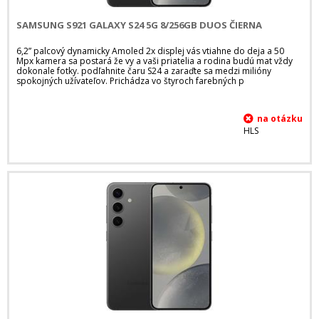
SAMSUNG S921 GALAXY S24 5G 8/256GB DUOS ČIERNA
6,2” palcový dynamicky Amoled 2x displej vás vtiahne do deja a 50
Mpx kamera sa postará že vy a vaši priatelia a rodina budú mat vždy
dokonale fotky. podľahnite čaru S24 a zaraďte sa medzi milióny
spokojných užívateľov. Prichádza vo štyroch farebných p
HLS