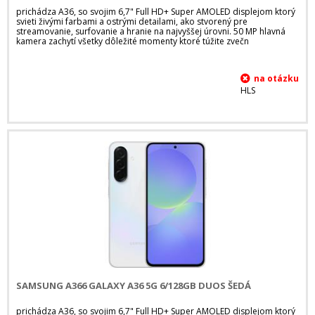
prichádza A36, so svojim 6,7" Full HD+ Super AMOLED displejom ktorý
svieti živými farbami a ostrými detailami, ako stvorený pre
streamovanie, surfovanie a hranie na najvyššej úrovni. 50 MP hlavná
kamera zachytí všetky dôležité momenty ktoré túžite zvečn
HLS
SAMSUNG A366 GALAXY A36 5G 6/128GB DUOS ŠEDÁ
prichádza A36, so svojim 6,7" Full HD+ Super AMOLED displejom ktorý