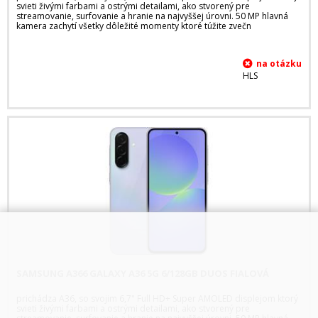
svieti živými farbami a ostrými detailami, ako stvorený pre
streamovanie, surfovanie a hranie na najvyššej úrovni. 50 MP hlavná
kamera zachytí všetky dôležité momenty ktoré túžite zvečn
HLS
SAMSUNG A366 GALAXY A36 5G 6/128GB DUOS FIALOVÁ
prichádza A36, so svojim 6,7" Full HD+ Super AMOLED displejom ktorý
svieti živými farbami a ostrými detailami, ako stvorený pre