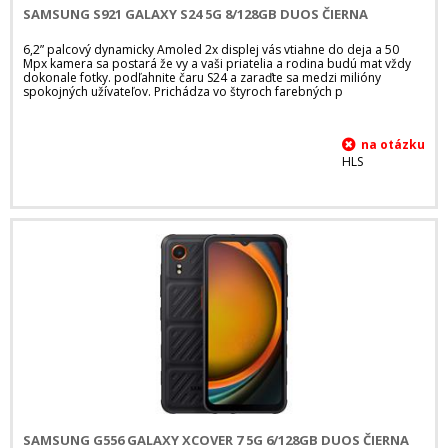
SAMSUNG S921 GALAXY S24 5G 8/128GB DUOS ČIERNA
6,2” palcový dynamicky Amoled 2x displej vás vtiahne do deja a 50
Mpx kamera sa postará že vy a vaši priatelia a rodina budú mat vždy
dokonale fotky. podľahnite čaru S24 a zaraďte sa medzi milióny
spokojných užívateľov. Prichádza vo štyroch farebných p
HLS
SAMSUNG G556 GALAXY XCOVER 7 5G 6/128GB DUOS ČIERNA