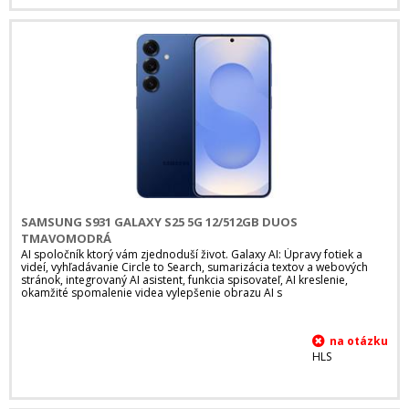
SAMSUNG S931 GALAXY S25 5G 12/512GB DUOS
TMAVOMODRÁ
AI spoločník ktorý vám zjednoduší život. Galaxy AI: Úpravy fotiek a
videí, vyhľadávanie Circle to Search, sumarizácia textov a webových
stránok, integrovaný AI asistent, funkcia spisovateľ, AI kreslenie,
okamžité spomalenie videa vylepšenie obrazu AI s
HLS