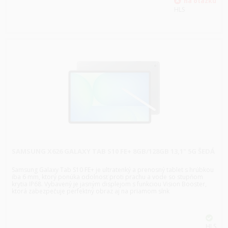
HLS
SAMSUNG X626 GALAXY TAB S10 FE+ 8GB/128GB 13,1" 5G ŠEDÁ
Samsung Galaxy Tab S10 FE+ je ultratenký a prenosný tablet s hrúbkou
iba 6 mm, ktorý ponúka odolnosť proti prachu a vode so stupňom
krytia IP68. Vybavený je jasným displejom s funkciou Vision Booster,
ktorá zabezpečuje perfektný obraz aj na priamom slnk
HLS