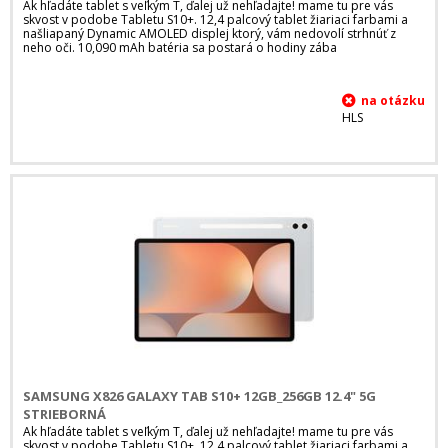
Ak hľadáte tablet s veľkým T, ďalej už nehľadajte! mame tu pre vás
skvost v podobe Tabletu S10+. 12,4 palcový tablet žiariaci farbami a
našliapaný Dynamic AMOLED displej ktorý, vám nedovolí strhnúť z
neho oči. 10,090 mAh batéria sa postará o hodiny zába
HLS
SAMSUNG X826 GALAXY TAB S10+ 12GB_256GB 12.4" 5G
STRIEBORNÁ
Ak hľadáte tablet s veľkým T, ďalej už nehľadajte! mame tu pre vás
skvost v podobe Tabletu S10+. 12,4 palcový tablet žiariaci farbami a