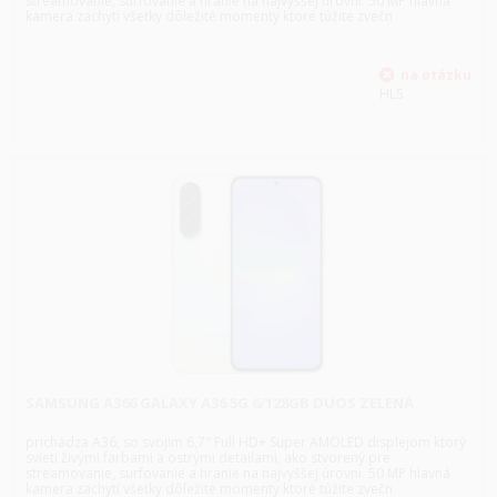
streamovanie, surfovanie a hranie na najvyššej úrovni. 50 MP hlavná
kamera zachytí všetky dôležité momenty ktoré túžite zvečn
HLS
SAMSUNG A366 GALAXY A36 5G 6/128GB DUOS ZELENÁ
prichádza A36, so svojim 6,7" Full HD+ Super AMOLED displejom ktorý
svieti živými farbami a ostrými detailami, ako stvorený pre
streamovanie, surfovanie a hranie na najvyššej úrovni. 50 MP hlavná
kamera zachytí všetky dôležité momenty ktoré túžite zvečn