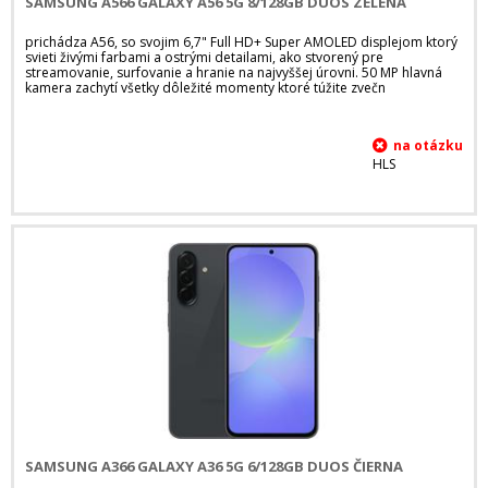
SAMSUNG A566 GALAXY A56 5G 8/128GB DUOS ZELENÁ
prichádza A56, so svojim 6,7" Full HD+ Super AMOLED displejom ktorý
svieti živými farbami a ostrými detailami, ako stvorený pre
streamovanie, surfovanie a hranie na najvyššej úrovni. 50 MP hlavná
kamera zachytí všetky dôležité momenty ktoré túžite zvečn
HLS
SAMSUNG A366 GALAXY A36 5G 6/128GB DUOS ČIERNA