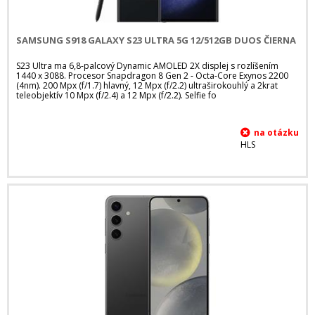
SAMSUNG S918 GALAXY S23 ULTRA 5G 12/512GB DUOS ČIERNA
S23 Ultra ma 6,8-palcový Dynamic AMOLED 2X displej s rozlíšením
1440 x 3088. Procesor Snapdragon 8 Gen 2 - Octa-Core Exynos 2200
(4nm). 200 Mpx (f/1.7) hlavný, 12 Mpx (f/2.2) ultraširokouhlý a 2krat
teleobjektív 10 Mpx (f/2.4) a 12 Mpx (f/2.2). Selfie fo
HLS