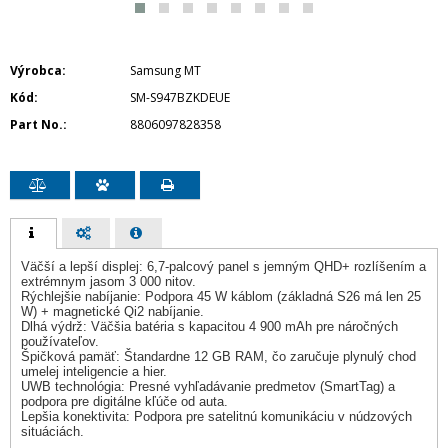
Výrobca
Samsung MT
Kód
SM-S947BZKDEUE
Part No.
8806097828358
Väčší a lepší displej: 6,7-palcový panel s jemným QHD+ rozlíšením a
extrémnym jasom 3 000 nitov.
Rýchlejšie nabíjanie: Podpora 45 W káblom (základná S26 má len 25
W) + magnetické Qi2 nabíjanie.
Dlhá výdrž: Väčšia batéria s kapacitou 4 900 mAh pre náročných
používateľov.
Špičková pamäť: Štandardne 12 GB RAM, čo zaručuje plynulý chod
umelej inteligencie a hier.
UWB technológia: Presné vyhľadávanie predmetov (SmartTag) a
podpora pre digitálne kľúče od auta.
Lepšia konektivita: Podpora pre satelitnú komunikáciu v núdzových
situáciách.