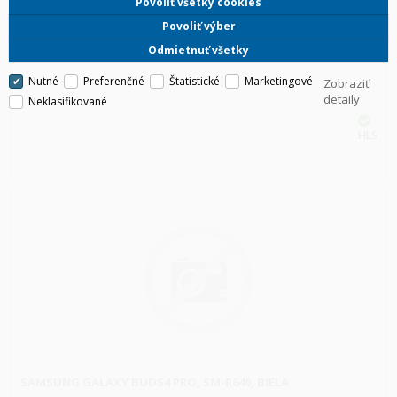
Povoliť všetky cookies
SAMSUNG GALAXY BUDS4 PRO, SM-R640, ČIERNA
Povoliť výber
Odmietnuť všetky
Nutné
Preferenčné
Štatistické
Marketingové
Zobraziť
detaily
Neklasifikované
HLS
SAMSUNG GALAXY BUDS4 PRO, SM-R640, BIELA