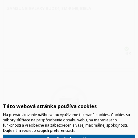
SAMSUNG GALAXY BUDS4, SM-R540, BIELA
HLS
Táto webová stránka používa cookies
Na prevádzkovanie nášho webu využívame takzvané cookies. Cookies sú
súbory slúžiace na prispôsobenie obsahu webu, na meranie jeho
funkčnosti a všeobecne na zabezpečenie vašej maximálnej spokojnosti.
Dajte nám vedieť o svojich preferenciách.