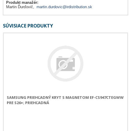
Produkt manažér:
Martin Ďurďovič,
martin.durdovic@irdistribution.sk
SÚVISIACE PRODUKTY
SAMSUNG PRIEHĽADNÝ KRYT S MAGNETOM EF-CS947CTEGWW
PRE S26+; PRIEHĽADNÁ