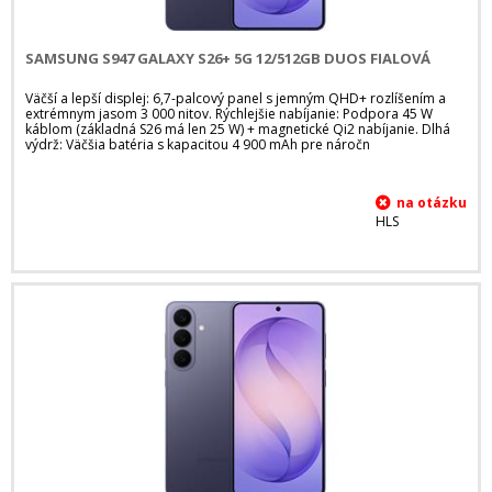
SAMSUNG S947 GALAXY S26+ 5G 12/512GB DUOS FIALOVÁ
Väčší a lepší displej: 6,7-palcový panel s jemným QHD+ rozlíšením a
extrémnym jasom 3 000 nitov. Rýchlejšie nabíjanie: Podpora 45 W
káblom (základná S26 má len 25 W) + magnetické Qi2 nabíjanie. Dlhá
výdrž: Väčšia batéria s kapacitou 4 900 mAh pre náročn
HLS