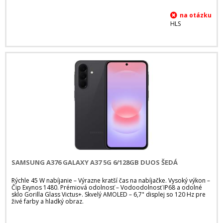
HLS
SAMSUNG A376 GALAXY A37 5G 6/128GB DUOS ŠEDÁ
Rýchle 45 W nabíjanie – Výrazne kratší čas na nabíjačke. Vysoký výkon –
Čip Exynos 1480. Prémiová odolnosť – Vodoodolnosť IP68 a odolné
sklo Gorilla Glass Victus+. Skvelý AMOLED – 6,7" displej so 120 Hz pre
živé farby a hladký obraz.