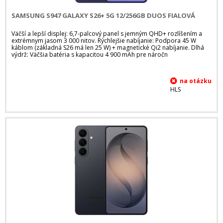
SAMSUNG S947 GALAXY S26+ 5G 12/256GB DUOS FIALOVÁ
Väčší a lepší displej: 6,7-palcový panel s jemným QHD+ rozlíšením a
extrémnym jasom 3 000 nitov. Rýchlejšie nabíjanie: Podpora 45 W
káblom (základná S26 má len 25 W) + magnetické Qi2 nabíjanie. Dlhá
výdrž: Väčšia batéria s kapacitou 4 900 mAh pre náročn
HLS