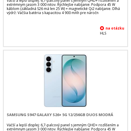
Väčší a lepší displej: 6,7-palcový panel s jemným QHD+ rozlíšením a
extrémnym jasom 3 000 nitov. Rýchlejšie nabíjanie: Podpora 45 W
káblom (základná S26 má len 25 W) + magnetické Qi2 nabíjanie. Dlhá
výdrž: Väčšia batéria s kapacitou 4 900 mAh pre náročn
HLS
SAMSUNG S947 GALAXY S26+ 5G 12/256GB DUOS MODRÁ
Väčší a lepší displej: 6,7-palcový panel s jemným QHD+ rozlíšením a
extrémnym jasom 3 000 nitov. Rýchlejšie nabíjanie: Podpora 45 W