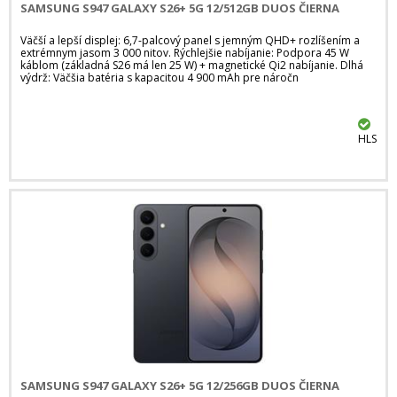
SAMSUNG S947 GALAXY S26+ 5G 12/512GB DUOS ČIERNA
Väčší a lepší displej: 6,7-palcový panel s jemným QHD+ rozlíšením a
extrémnym jasom 3 000 nitov. Rýchlejšie nabíjanie: Podpora 45 W
káblom (základná S26 má len 25 W) + magnetické Qi2 nabíjanie. Dlhá
výdrž: Väčšia batéria s kapacitou 4 900 mAh pre náročn
HLS
SAMSUNG S947 GALAXY S26+ 5G 12/256GB DUOS ČIERNA