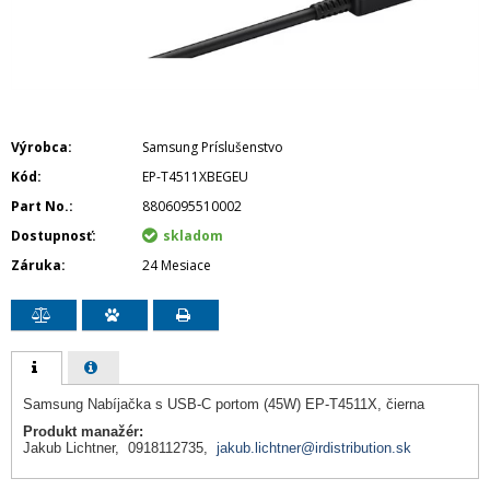
Výrobca
Samsung Príslušenstvo
Kód
EP-T4511XBEGEU
Part No.
8806095510002
Dostupnosť
skladom
Záruka
24 Mesiace
Samsung Nabíjačka s USB-C portom (45W) EP-T4511X, čierna
Produkt manažér:
Jakub Lichtner, 0918112735,
jakub.lichtner@irdistribution.sk