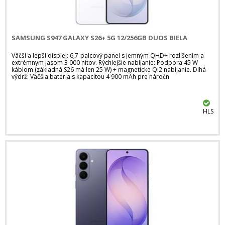
SAMSUNG S947 GALAXY S26+ 5G 12/256GB DUOS BIELA
Väčší a lepší displej: 6,7-palcový panel s jemným QHD+ rozlíšením a
extrémnym jasom 3 000 nitov. Rýchlejšie nabíjanie: Podpora 45 W
káblom (základná S26 má len 25 W) + magnetické Qi2 nabíjanie. Dlhá
výdrž: Väčšia batéria s kapacitou 4 900 mAh pre náročn
HLS