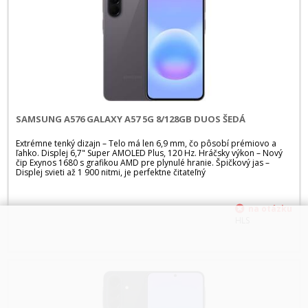
SAMSUNG A576 GALAXY A57 5G 8/128GB DUOS ŠEDÁ
Extrémne tenký dizajn – Telo má len 6,9 mm, čo pôsobí prémiovo a
ľahko. Displej 6,7" Super AMOLED Plus, 120 Hz. Hráčsky výkon – Nový
čip Exynos 1680 s grafikou AMD pre plynulé hranie. Špičkový jas –
Displej svieti až 1 900 nitmi, je perfektne čitateľný
HLS