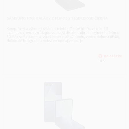
SAMSUNG F766 GALAXY Z FLIP7 5G 12GB/256GB ČIERNA
Kompaktný a výkonný skládací telefón. Tenké hliníkové telo 6,5
milimetrov, dych vyrážajúci vonkajší displej s ultra tenkými rámčekmi.
50 MPx selfie kamera, výdrž batérie až 42 hodín, vodeodolnosť (IP48),
dokonalé fotografie a videá vo dne aj v noci. Je
HLS