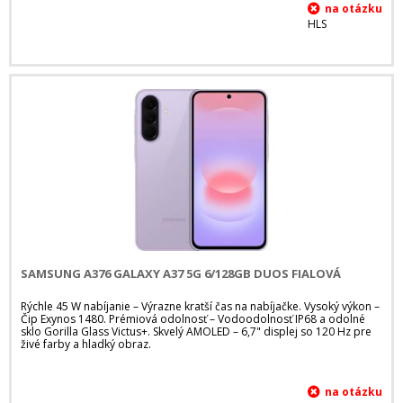
HLS
SAMSUNG A376 GALAXY A37 5G 6/128GB DUOS FIALOVÁ
Rýchle 45 W nabíjanie – Výrazne kratší čas na nabíjačke. Vysoký výkon –
Čip Exynos 1480. Prémiová odolnosť – Vodoodolnosť IP68 a odolné
sklo Gorilla Glass Victus+. Skvelý AMOLED – 6,7" displej so 120 Hz pre
živé farby a hladký obraz.