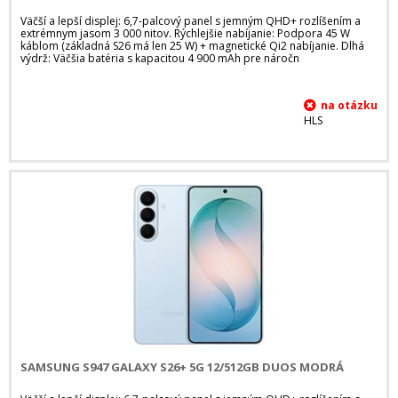
Väčší a lepší displej: 6,7-palcový panel s jemným QHD+ rozlíšením a
extrémnym jasom 3 000 nitov. Rýchlejšie nabíjanie: Podpora 45 W
káblom (základná S26 má len 25 W) + magnetické Qi2 nabíjanie. Dlhá
výdrž: Väčšia batéria s kapacitou 4 900 mAh pre náročn
HLS
SAMSUNG S947 GALAXY S26+ 5G 12/512GB DUOS MODRÁ