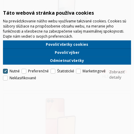
Táto webová stránka používa cookies
Na prevádzkovanie nášho webu využívame takzvané cookies. Cookies sú
súbory slúžiace na prispôsobenie obsahu webu, na meranie jeho
funkčnosti a všeobecne na zabezpečenie vašej maximálnej spokojnosti.
SAMSUNG F761 GALAXY Z FLIP7 FE 5G 8GB/128GB BIELA
Dajte nám vedieť o svojich preferenciách.
Skladačka do vrecka pre každého. Tenké hliníkové telo, praktický
Povoliť všetky cookies
vonkajší displej s tenkými rámčekmi, vodeodolnosť (IP48). 50 MPx selfie
kamera, dokonalé fotografie a videa vo dne i v noci, skupinové
Povoliť výber
fotografie bez statívu, vlastné filtre. Jednoduché a
Odmietnuť všetky
Nutné
Preferenčné
Štatistické
Marketingové
Zobraziť
HLS
detaily
Neklasifikované