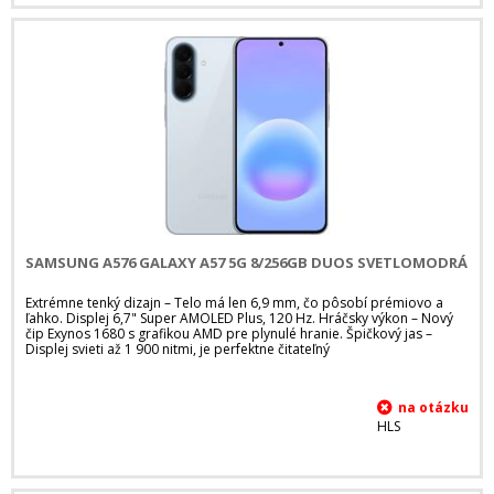
SAMSUNG A576 GALAXY A57 5G 8/256GB DUOS SVETLOMODRÁ
Extrémne tenký dizajn – Telo má len 6,9 mm, čo pôsobí prémiovo a
ľahko. Displej 6,7" Super AMOLED Plus, 120 Hz. Hráčsky výkon – Nový
čip Exynos 1680 s grafikou AMD pre plynulé hranie. Špičkový jas –
Displej svieti až 1 900 nitmi, je perfektne čitateľný
HLS