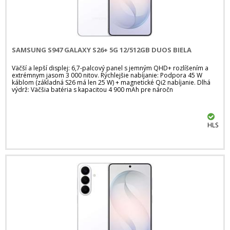
SAMSUNG S947 GALAXY S26+ 5G 12/512GB DUOS BIELA
Väčší a lepší displej: 6,7-palcový panel s jemným QHD+ rozlíšením a
extrémnym jasom 3 000 nitov. Rýchlejšie nabíjanie: Podpora 45 W
káblom (základná S26 má len 25 W) + magnetické Qi2 nabíjanie. Dlhá
výdrž: Väčšia batéria s kapacitou 4 900 mAh pre náročn
HLS