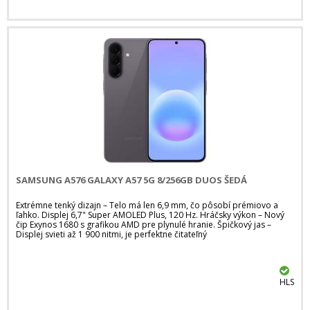
SAMSUNG A576 GALAXY A57 5G 8/256GB DUOS ŠEDÁ
Extrémne tenký dizajn – Telo má len 6,9 mm, čo pôsobí prémiovo a
ľahko. Displej 6,7" Super AMOLED Plus, 120 Hz. Hráčsky výkon – Nový
čip Exynos 1680 s grafikou AMD pre plynulé hranie. Špičkový jas –
Displej svieti až 1 900 nitmi, je perfektne čitateľný
HLS