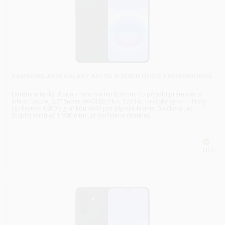
SAMSUNG A576 GALAXY A57 5G 8/256GB DUOS TMAVOMODRÁ
Extrémne tenký dizajn – Telo má len 6,9 mm, čo pôsobí prémiovo a
ľahko. Displej 6,7" Super AMOLED Plus, 120 Hz. Hráčsky výkon – Nový
čip Exynos 1680 s grafikou AMD pre plynulé hranie. Špičkový jas –
Displej svieti až 1 900 nitmi, je perfektne čitateľný
HLS