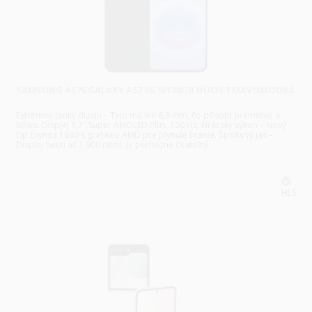
SAMSUNG A576 GALAXY A57 5G 8/128GB DUOS TMAVOMODRÁ
Extrémne tenký dizajn – Telo má len 6,9 mm, čo pôsobí prémiovo a
ľahko. Displej 6,7" Super AMOLED Plus, 120 Hz. Hráčsky výkon – Nový
čip Exynos 1680 s grafikou AMD pre plynulé hranie. Špičkový jas –
Displej svieti až 1 900 nitmi, je perfektne čitateľný
HLS