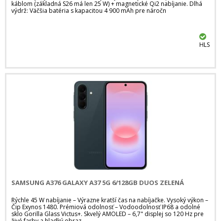
káblom (základná S26 má len 25 W) + magnetické Qi2 nabíjanie. Dlhá
výdrž: Väčšia batéria s kapacitou 4 900 mAh pre náročn
HLS
SAMSUNG A376 GALAXY A37 5G 6/128GB DUOS ZELENÁ
Rýchle 45 W nabíjanie – Výrazne kratší čas na nabíjačke. Vysoký výkon –
Čip Exynos 1480. Prémiová odolnosť – Vodoodolnosť IP68 a odolné
sklo Gorilla Glass Victus+. Skvelý AMOLED – 6,7" displej so 120 Hz pre
živé farby a hladký obraz.