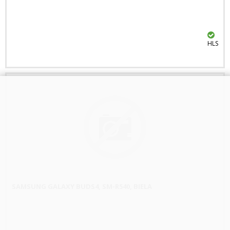
HLS
SAMSUNG GALAXY BUDS4, SM-R540, BIELA