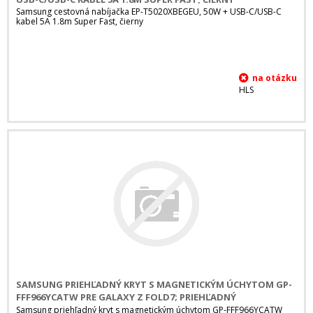
Samsung cestovná nabíjačka EP-T5020XBEGEU, 50W + USB-C/USB-C
kabel 5A 1.8m Super Fast, čierny
HLS
SAMSUNG PRIEHĽADNÝ KRYT S MAGNETICKÝM ÚCHYTOM GP-
FFF966YCATW PRE GALAXY Z FOLD7; PRIEHĽADNÝ
Samsung priehľadný kryt s magnetickým úchytom GP-FFF966YCATW