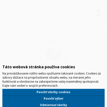
HLS
Táto webová stránka používa cookies
Na prevádzkovanie nášho webu využívame takzvané cookies. Cookies sú
súbory slúžiace na prispôsobenie obsahu webu, na meranie jeho
SAMSUNG GALAXY BUDS4 PRO, SM-R640, ČIERNA
funkčnosti a všeobecne na zabezpečenie vašej maximálnej spokojnosti.
Dajte nám vedieť o svojich preferenciách.
Povoliť všetky cookies
Povoliť výber
Odmietnuť všetky