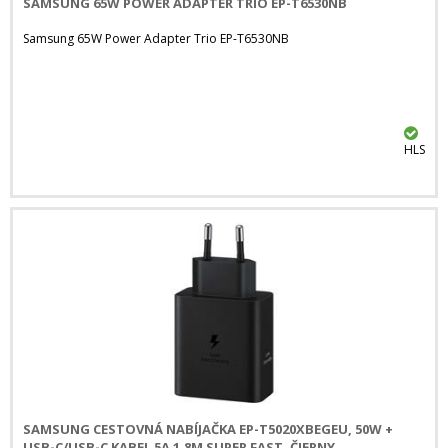
SAMSUNG 65W POWER ADAPTER TRIO EP-T6530NB
Samsung 65W Power Adapter Trio EP-T6530NB
HLS
SAMSUNG CESTOVNÁ NABÍJAČKA EP-T5020XBEGEU, 50W +
USB-C/USB-C KABEL 5A 1.8M SUPER FAST, ČIERNY