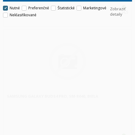
Nutné
Preferenčné
Štatistické
Marketingové
Zobraziť
HLS
detaily
Neklasifikované
SAMSUNG GALAXY BUDS4 PRO, SM-R640, BIELA