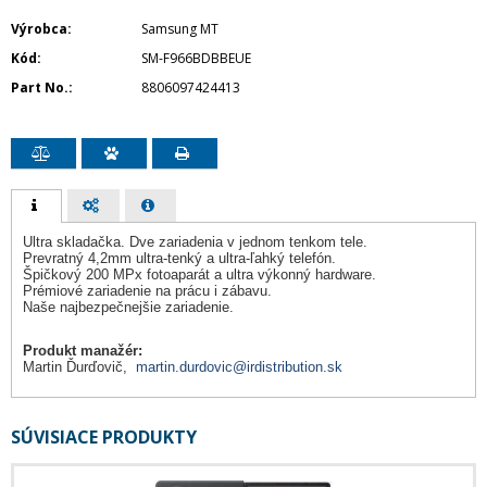
Výrobca
Samsung MT
Kód
SM-F966BDBBEUE
Part No.
8806097424413
Ultra skladačka. Dve zariadenia v jednom tenkom tele.
Prevratný 4,2mm ultra-tenký a ultra-ľahký telefón.
Špičkový 200 MPx fotoaparát a ultra výkonný hardware.
Prémiové zariadenie na prácu i zábavu.
Naše najbezpečnejšie zariadenie.
Produkt manažér:
Martin Ďurďovič,
martin.durdovic@irdistribution.sk
SÚVISIACE PRODUKTY