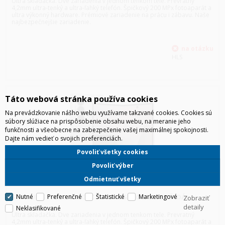
Ultra skladačka. Dve zariadenia v jednom tenkom tele. Prevratný
4,2mm ultra-tenký a ultra-ľahký telefón. Špičkový 200 MPx fotoaparát a
ultra výkonný hardware. Prémiové zariadenie na prácu i zábavu. Naše
najbezpečnejšie zariadenie.
HLS
Táto webová stránka používa cookies
Na prevádzkovanie nášho webu využívame takzvané cookies. Cookies sú
súbory slúžiace na prispôsobenie obsahu webu, na meranie jeho
funkčnosti a všeobecne na zabezpečenie vašej maximálnej spokojnosti.
Dajte nám vedieť o svojich preferenciách.
Povoliť všetky cookies
Povoliť výber
Odmietnuť všetky
SAMSUNG F966 GALAXY Z FOLD7 5G 12GB/256GB ŠEDÁ
Nutné
Preferenčné
Štatistické
Marketingové
Zobraziť
detaily
Neklasifikované
Ultra skladačka. Dve zariadenia v jednom tenkom tele. Prevratný
4,2mm ultra-tenký a ultra-ľahký telefón. Špičkový 200 MPx fotoaparát a