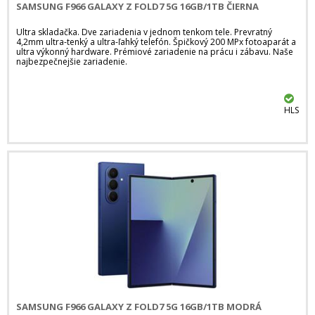
SAMSUNG F966 GALAXY Z FOLD7 5G 16GB/1TB ČIERNA
Ultra skladačka. Dve zariadenia v jednom tenkom tele. Prevratný
4,2mm ultra-tenký a ultra-ľahký telefón. Špičkový 200 MPx fotoaparát a
ultra výkonný hardware. Prémiové zariadenie na prácu i zábavu. Naše
najbezpečnejšie zariadenie.
HLS
SAMSUNG F966 GALAXY Z FOLD7 5G 16GB/1TB MODRÁ