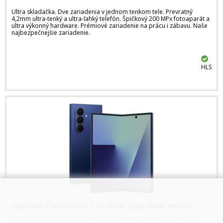
Ultra skladačka. Dve zariadenia v jednom tenkom tele. Prevratný
4,2mm ultra-tenký a ultra-ľahký telefón. Špičkový 200 MPx fotoaparát a
ultra výkonný hardware. Prémiové zariadenie na prácu i zábavu. Naše
najbezpečnejšie zariadenie.
HLS
SAMSUNG F966 GALAXY Z FOLD7 5G 12GB/256GB MODRÁ