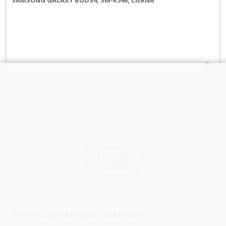
HLS
SAMSUNG GALAXY BUDS4, SM-R540, BIELA