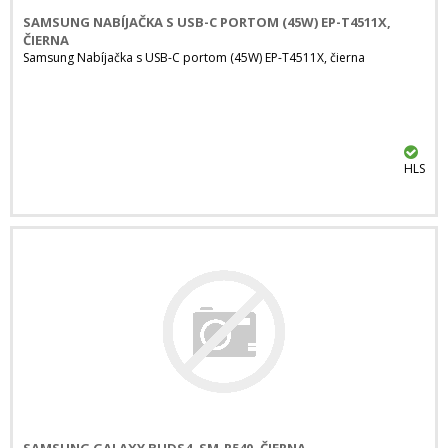
SAMSUNG NABÍJAČKA S USB-C PORTOM (45W) EP-T4511X,
ČIERNA
Samsung Nabíjačka s USB-C portom (45W) EP-T4511X, čierna
HLS
SAMSUNG GALAXY BUDS4, SM-R540, ČIERNA