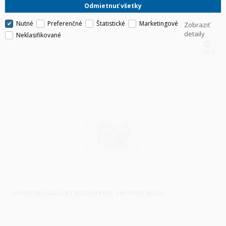
Odmietnuť všetky
Nutné
Preferenčné
Štatistické
Marketingové
Zobraziť
detaily
Neklasifikované
HLS
SAMSUNG GALAXY BUDS4 PRO, SM-R640, BIELA