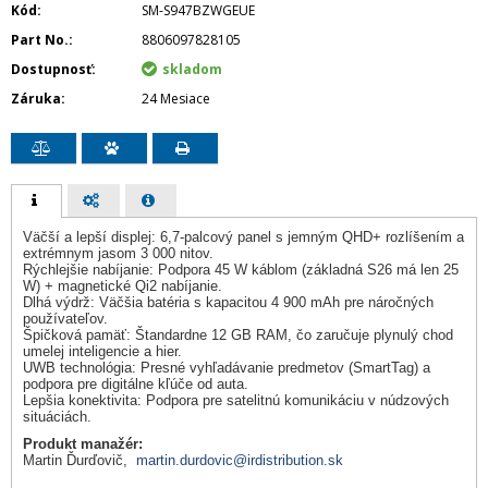
Kód
SM-S947BZWGEUE
Part No.
8806097828105
Dostupnosť
skladom
Záruka
24 Mesiace
Väčší a lepší displej: 6,7-palcový panel s jemným QHD+ rozlíšením a
extrémnym jasom 3 000 nitov.
Rýchlejšie nabíjanie: Podpora 45 W káblom (základná S26 má len 25
W) + magnetické Qi2 nabíjanie.
Dlhá výdrž: Väčšia batéria s kapacitou 4 900 mAh pre náročných
používateľov.
Špičková pamäť: Štandardne 12 GB RAM, čo zaručuje plynulý chod
umelej inteligencie a hier.
UWB technológia: Presné vyhľadávanie predmetov (SmartTag) a
podpora pre digitálne kľúče od auta.
Lepšia konektivita: Podpora pre satelitnú komunikáciu v núdzových
situáciách.
Produkt manažér:
Martin Ďurďovič,
martin.durdovic@irdistribution.sk