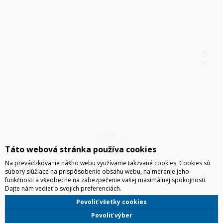
HLS
Táto webová stránka používa cookies
Na prevádzkovanie nášho webu využívame takzvané cookies. Cookies sú
súbory slúžiace na prispôsobenie obsahu webu, na meranie jeho
funkčnosti a všeobecne na zabezpečenie vašej maximálnej spokojnosti.
Dajte nám vedieť o svojich preferenciách.
SAMSUNG GALAXY BUDS4 PRO, SM-R640, ČIERNA
Povoliť všetky cookies
Povoliť výber