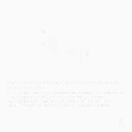
HLS
SAMSUNG CESTOVNÁ NABÍJAČKA EP-T1510NW (BEZ KÁBLA)
MICRO USB-C, BIELA
Rýchlonabíjací adaptér pre nabíjanie kompatibilných zariadení cez USB
Type-C Podporuje rýchle nabíjanie s výkonom až 15 wattov
Kompatibilné aj so smartfónmi alebo tabletmi iných výrobcov S
napätím 100-240 V je možné ho použiť aj v zahraničí s voliteľný
HLS