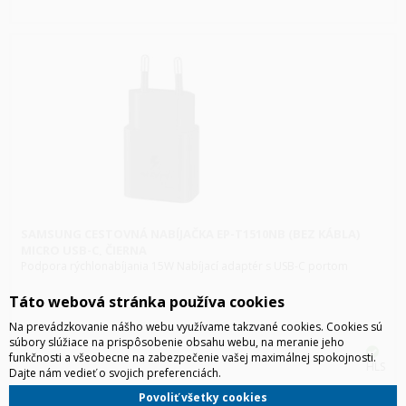
SAMSUNG CESTOVNÁ NABÍJAČKA EP-T1510NB (BEZ KÁBLA)
MICRO USB-C, ČIERNA
Podpora rýchlonabíjania 15W Nabíjací adaptér s USB-C portom
Táto webová stránka používa cookies
Na prevádzkovanie nášho webu využívame takzvané cookies. Cookies sú
súbory slúžiace na prispôsobenie obsahu webu, na meranie jeho
funkčnosti a všeobecne na zabezpečenie vašej maximálnej spokojnosti.
HLS
Dajte nám vedieť o svojich preferenciách.
Povoliť všetky cookies