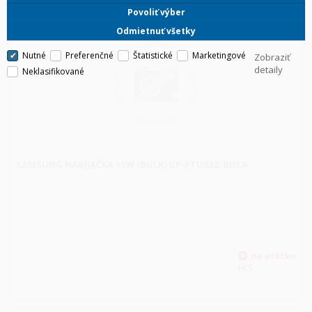
Povoliť výber
Odmietnuť všetky
Nutné
Preferenčné
Štatistické
Marketingové
Zobraziť
detaily
Neklasifikované
SAMSUNG NABÍJAČKA 15W (BULK) GP-PTU022; BIELA
HLS