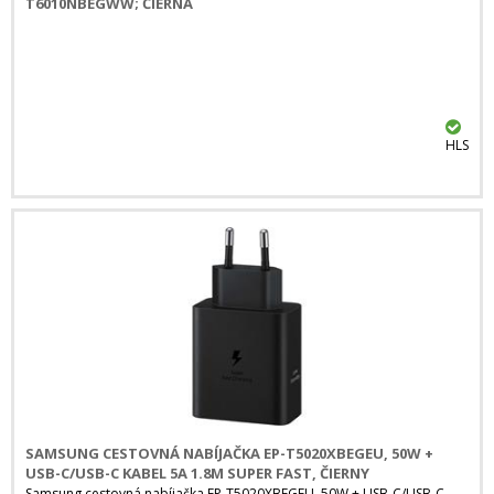
T6010NBEGWW; ČIERNA
HLS
SAMSUNG CESTOVNÁ NABÍJAČKA EP-T5020XBEGEU, 50W +
USB-C/USB-C KABEL 5A 1.8M SUPER FAST, ČIERNY
Samsung cestovná nabíjačka EP-T5020XBEGEU, 50W + USB-C/USB-C