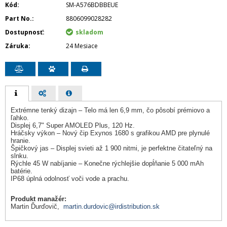
Kód
SM-A576BDBBEUE
Part No.
8806099028282
Dostupnosť
skladom
Záruka
24 Mesiace
Extrémne tenký dizajn – Telo má len 6,9 mm, čo pôsobí prémiovo a
ľahko.
Displej 6,7" Super AMOLED Plus, 120 Hz.
Hráčsky výkon – Nový čip Exynos 1680 s grafikou AMD pre plynulé
hranie.
Špičkový jas – Displej svieti až 1 900 nitmi, je perfektne čitateľný na
slnku.
Rýchle 45 W nabíjanie – Konečne rýchlejšie dopĺňanie 5 000 mAh
batérie.
IP68 úplná odolnosť voči vode a prachu.
Produkt manažér:
Martin Ďurďovič,
martin.durdovic@irdistribution.sk