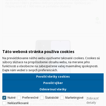
čip Exynos 1680 s grafikou AMD pre plynulé hranie. Špičkový jas –
Displej svieti až 1 900 nitmi, je perfektne čitateľný
HLS
Táto webová stránka používa cookies
Na prevádzkovanie nášho webu využívame takzvané cookies. Cookies sú
súbory slúžiace na prispôsobenie obsahu webu, na meranie jeho
funkčnosti a všeobecne na zabezpečenie vašej maximálnej spokojnosti.
Dajte nám vedieť o svojich preferenciách.
Povoliť všetky cookies
Povoliť výber
SAMSUNG A576 GALAXY A57 5G 8/128GB DUOS TMAVOMODRÁ
Odmietnuť všetky
Extrémne tenký dizajn – Telo má len 6,9 mm, čo pôsobí prémiovo a
Nutné
Preferenčné
Štatistické
Marketingové
Zobraziť
ľahko. Displej 6,7" Super AMOLED Plus, 120 Hz. Hráčsky výkon – Nový
detaily
Neklasifikované
čip Exynos 1680 s grafikou AMD pre plynulé hranie. Špičkový jas –