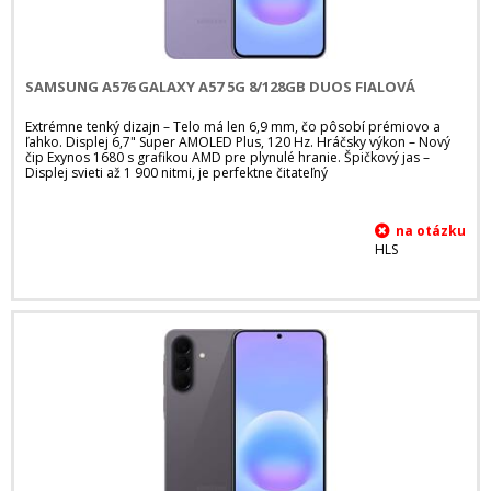
SAMSUNG A576 GALAXY A57 5G 8/128GB DUOS FIALOVÁ
Extrémne tenký dizajn – Telo má len 6,9 mm, čo pôsobí prémiovo a
ľahko. Displej 6,7" Super AMOLED Plus, 120 Hz. Hráčsky výkon – Nový
čip Exynos 1680 s grafikou AMD pre plynulé hranie. Špičkový jas –
Displej svieti až 1 900 nitmi, je perfektne čitateľný
HLS