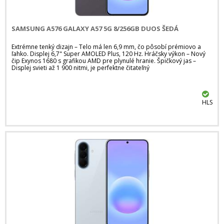
SAMSUNG A576 GALAXY A57 5G 8/256GB DUOS ŠEDÁ
Extrémne tenký dizajn – Telo má len 6,9 mm, čo pôsobí prémiovo a
ľahko. Displej 6,7" Super AMOLED Plus, 120 Hz. Hráčsky výkon – Nový
čip Exynos 1680 s grafikou AMD pre plynulé hranie. Špičkový jas –
Displej svieti až 1 900 nitmi, je perfektne čitateľný
HLS