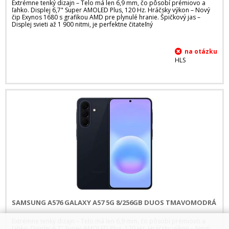
Extrémne tenký dizajn – Telo má len 6,9 mm, čo pôsobí prémiovo a
ľahko. Displej 6,7" Super AMOLED Plus, 120 Hz. Hráčsky výkon – Nový
čip Exynos 1680 s grafikou AMD pre plynulé hranie. Špičkový jas –
Displej svieti až 1 900 nitmi, je perfektne čitateľný
HLS
SAMSUNG A576 GALAXY A57 5G 8/256GB DUOS TMAVOMODRÁ
Extrémne tenký dizajn – Telo má len 6,9 mm, čo pôsobí prémiovo a
ľahko. Displej 6,7" Super AMOLED Plus, 120 Hz. Hráčsky výkon – Nový