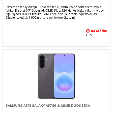
Extrémne tenký dizajn – Telo má len 6,9 mm, čo pôsobí prémiovo a
ľahko. Displej 6,7" Super AMOLED Plus, 120 Hz. Hráčsky výkon – Nový
čip Exynos 1680 s grafikou AMD pre plynulé hranie. Špičkový jas –
Displej svieti až 1 900 nitmi, je perfektne čitateľný
HLS
SAMSUNG A576 GALAXY A57 5G 8/128GB DUOS ŠEDÁ