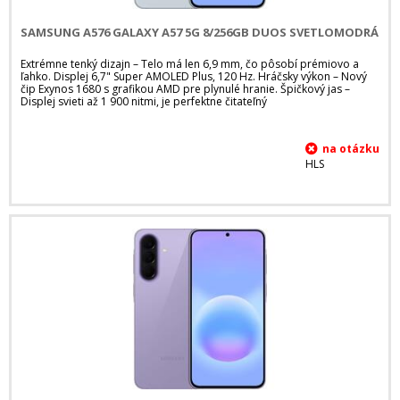
SAMSUNG A576 GALAXY A57 5G 8/256GB DUOS SVETLOMODRÁ
Extrémne tenký dizajn – Telo má len 6,9 mm, čo pôsobí prémiovo a
ľahko. Displej 6,7" Super AMOLED Plus, 120 Hz. Hráčsky výkon – Nový
čip Exynos 1680 s grafikou AMD pre plynulé hranie. Špičkový jas –
Displej svieti až 1 900 nitmi, je perfektne čitateľný
HLS