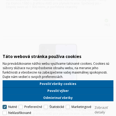
čip Exynos 1680 s grafikou AMD pre plynulé hranie. Špičkový jas –
Displej svieti až 1 900 nitmi, je perfektne čitateľný
HLS
Táto webová stránka používa cookies
Na prevádzkovanie nášho webu využívame takzvané cookies. Cookies sú
súbory slúžiace na prispôsobenie obsahu webu, na meranie jeho
funkčnosti a všeobecne na zabezpečenie vašej maximálnej spokojnosti.
Dajte nám vedieť o svojich preferenciách.
Povoliť všetky cookies
Povoliť výber
SAMSUNG A576 GALAXY A57 5G 8/128GB DUOS TMAVOMODRÁ
Odmietnuť všetky
Extrémne tenký dizajn – Telo má len 6,9 mm, čo pôsobí prémiovo a
Nutné
Preferenčné
Štatistické
Marketingové
Zobraziť
ľahko. Displej 6,7" Super AMOLED Plus, 120 Hz. Hráčsky výkon – Nový
detaily
Neklasifikované
čip Exynos 1680 s grafikou AMD pre plynulé hranie. Špičkový jas –