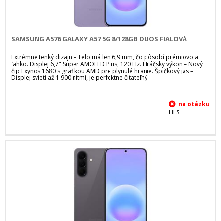
SAMSUNG A576 GALAXY A57 5G 8/128GB DUOS FIALOVÁ
Extrémne tenký dizajn – Telo má len 6,9 mm, čo pôsobí prémiovo a
ľahko. Displej 6,7" Super AMOLED Plus, 120 Hz. Hráčsky výkon – Nový
čip Exynos 1680 s grafikou AMD pre plynulé hranie. Špičkový jas –
Displej svieti až 1 900 nitmi, je perfektne čitateľný
HLS