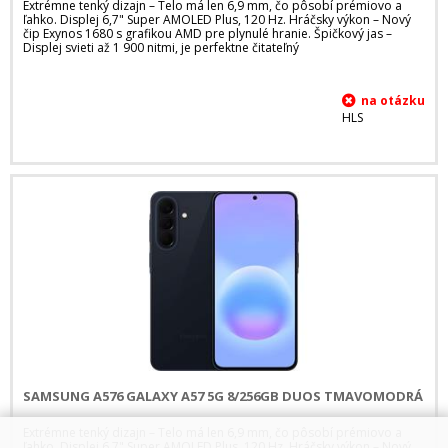
Extrémne tenký dizajn – Telo má len 6,9 mm, čo pôsobí prémiovo a
ľahko. Displej 6,7" Super AMOLED Plus, 120 Hz. Hráčsky výkon – Nový
čip Exynos 1680 s grafikou AMD pre plynulé hranie. Špičkový jas –
Displej svieti až 1 900 nitmi, je perfektne čitateľný
HLS
SAMSUNG A576 GALAXY A57 5G 8/256GB DUOS TMAVOMODRÁ
Extrémne tenký dizajn – Telo má len 6,9 mm, čo pôsobí prémiovo a
ľahko. Displej 6,7" Super AMOLED Plus, 120 Hz. Hráčsky výkon – Nový