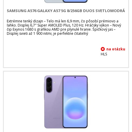
SAMSUNG A576 GALAXY A57 5G 8/256GB DUOS SVETLOMODRÁ
Extrémne tenký dizajn – Telo má len 6,9 mm, čo pôsobí prémiovo a
ľahko. Displej 6,7" Super AMOLED Plus, 120 Hz. Hráčsky výkon – Nový
čip Exynos 1680 s grafikou AMD pre plynulé hranie. Špičkový jas –
Displej svieti až 1 900 nitmi, je perfektne čitateľný
HLS