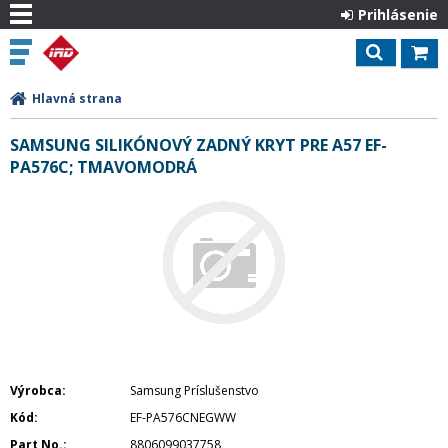
Prihlásenie
Hlavná strana
SAMSUNG SILIKÓNOVÝ ZADNÝ KRYT PRE A57 EF-
PA576C; TMAVOMODRÁ
Výrobca
Samsung Príslušenstvo
Kód
EF-PA576CNEGWW
Part No.
8806099037758