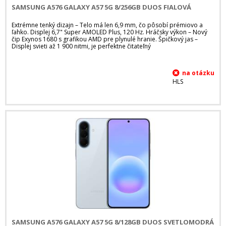
SAMSUNG A576 GALAXY A57 5G 8/256GB DUOS FIALOVÁ
Extrémne tenký dizajn – Telo má len 6,9 mm, čo pôsobí prémiovo a
ľahko. Displej 6,7" Super AMOLED Plus, 120 Hz. Hráčsky výkon – Nový
čip Exynos 1680 s grafikou AMD pre plynulé hranie. Špičkový jas –
Displej svieti až 1 900 nitmi, je perfektne čitateľný
HLS
SAMSUNG A576 GALAXY A57 5G 8/128GB DUOS SVETLOMODRÁ