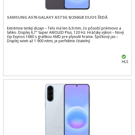
SAMSUNG A576 GALAXY A57 5G 8/256GB DUOS ŠEDÁ
Extrémne tenký dizajn – Telo má len 6,9 mm, čo pôsobí prémiovo a
ľahko. Displej 6,7" Super AMOLED Plus, 120 Hz. Hráčsky výkon – Nový
čip Exynos 1680 s grafikou AMD pre plynulé hranie. Špičkový jas –
Displej svieti až 1 900 nitmi, je perfektne čitateľný
HLS