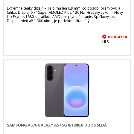
Extrémne tenký dizajn – Telo má len 6,9 mm, čo pôsobí prémiovo a
ľahko. Displej 6,7" Super AMOLED Plus, 120 Hz. Hráčsky výkon – Nový
čip Exynos 1680 s grafikou AMD pre plynulé hranie. Špičkový jas –
Displej svieti až 1 900 nitmi, je perfektne čitateľný
HLS
SAMSUNG A576 GALAXY A57 5G 8/128GB DUOS ŠEDÁ