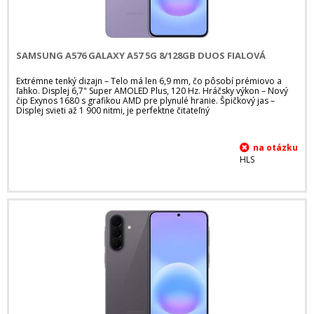
SAMSUNG A576 GALAXY A57 5G 8/128GB DUOS FIALOVÁ
Extrémne tenký dizajn – Telo má len 6,9 mm, čo pôsobí prémiovo a
ľahko. Displej 6,7" Super AMOLED Plus, 120 Hz. Hráčsky výkon – Nový
čip Exynos 1680 s grafikou AMD pre plynulé hranie. Špičkový jas –
Displej svieti až 1 900 nitmi, je perfektne čitateľný
HLS