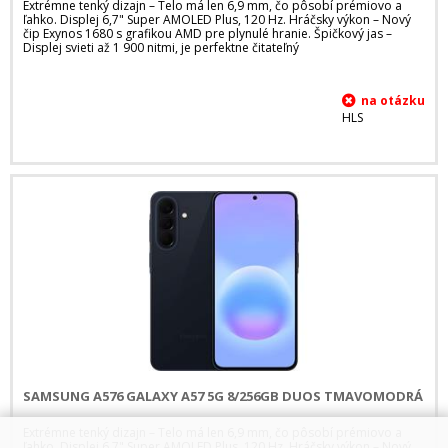
Extrémne tenký dizajn – Telo má len 6,9 mm, čo pôsobí prémiovo a
ľahko. Displej 6,7" Super AMOLED Plus, 120 Hz. Hráčsky výkon – Nový
čip Exynos 1680 s grafikou AMD pre plynulé hranie. Špičkový jas –
Displej svieti až 1 900 nitmi, je perfektne čitateľný
HLS
SAMSUNG A576 GALAXY A57 5G 8/256GB DUOS TMAVOMODRÁ
Extrémne tenký dizajn – Telo má len 6,9 mm, čo pôsobí prémiovo a
ľahko. Displej 6,7" Super AMOLED Plus, 120 Hz. Hráčsky výkon – Nový