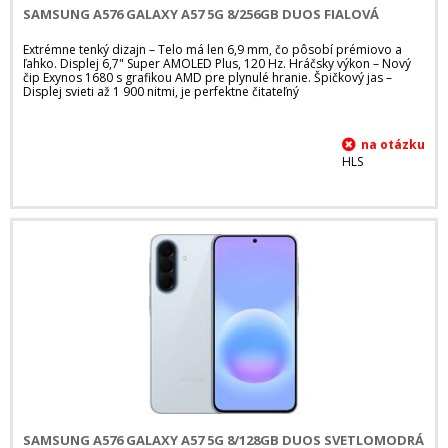
SAMSUNG A576 GALAXY A57 5G 8/256GB DUOS FIALOVÁ
Extrémne tenký dizajn – Telo má len 6,9 mm, čo pôsobí prémiovo a
ľahko. Displej 6,7" Super AMOLED Plus, 120 Hz. Hráčsky výkon – Nový
čip Exynos 1680 s grafikou AMD pre plynulé hranie. Špičkový jas –
Displej svieti až 1 900 nitmi, je perfektne čitateľný
HLS
SAMSUNG A576 GALAXY A57 5G 8/128GB DUOS SVETLOMODRÁ