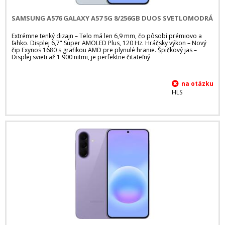
SAMSUNG A576 GALAXY A57 5G 8/256GB DUOS SVETLOMODRÁ
Extrémne tenký dizajn – Telo má len 6,9 mm, čo pôsobí prémiovo a
ľahko. Displej 6,7" Super AMOLED Plus, 120 Hz. Hráčsky výkon – Nový
čip Exynos 1680 s grafikou AMD pre plynulé hranie. Špičkový jas –
Displej svieti až 1 900 nitmi, je perfektne čitateľný
HLS