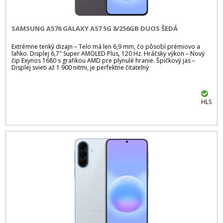
SAMSUNG A576 GALAXY A57 5G 8/256GB DUOS ŠEDÁ
Extrémne tenký dizajn – Telo má len 6,9 mm, čo pôsobí prémiovo a
ľahko. Displej 6,7" Super AMOLED Plus, 120 Hz. Hráčsky výkon – Nový
čip Exynos 1680 s grafikou AMD pre plynulé hranie. Špičkový jas –
Displej svieti až 1 900 nitmi, je perfektne čitateľný
HLS