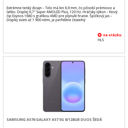
Extrémne tenký dizajn – Telo má len 6,9 mm, čo pôsobí prémiovo a
ľahko. Displej 6,7" Super AMOLED Plus, 120 Hz. Hráčsky výkon – Nový
čip Exynos 1680 s grafikou AMD pre plynulé hranie. Špičkový jas –
Displej svieti až 1 900 nitmi, je perfektne čitateľný
HLS
SAMSUNG A576 GALAXY A57 5G 8/128GB DUOS ŠEDÁ