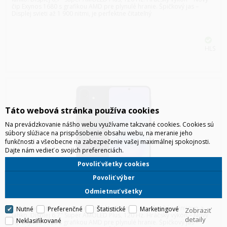
čip Exynos 1680 s grafikou AMD pre plynulé hranie. Špičkový jas –
Displej svieti až 1 900 nitmi, je perfektne čitateľný
HLS
Táto webová stránka používa cookies
Na prevádzkovanie nášho webu využívame takzvané cookies. Cookies sú
súbory slúžiace na prispôsobenie obsahu webu, na meranie jeho
funkčnosti a všeobecne na zabezpečenie vašej maximálnej spokojnosti.
Dajte nám vedieť o svojich preferenciách.
Povoliť všetky cookies
Povoliť výber
SAMSUNG A576 GALAXY A57 5G 8/128GB DUOS TMAVOMODRÁ
Odmietnuť všetky
Extrémne tenký dizajn – Telo má len 6,9 mm, čo pôsobí prémiovo a
Nutné
Preferenčné
Štatistické
Marketingové
Zobraziť
ľahko. Displej 6,7" Super AMOLED Plus, 120 Hz. Hráčsky výkon – Nový
detaily
Neklasifikované
čip Exynos 1680 s grafikou AMD pre plynulé hranie. Špičkový jas –