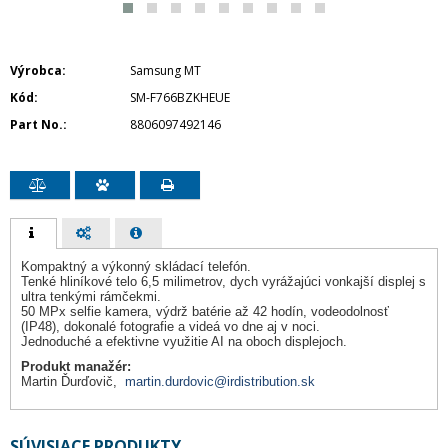
Výrobca
Samsung MT
Kód
SM-F766BZKHEUE
Part No.
8806097492146
Kompaktný a výkonný skládací telefón.
Tenké hliníkové telo 6,5 milimetrov, dych vyrážajúci vonkajší displej s
ultra tenkými rámčekmi.
50 MPx selfie kamera, výdrž batérie až 42 hodín, vodeodolnosť
(IP48), dokonalé fotografie a videá vo dne aj v noci.
Jednoduché a efektivne využitie AI na oboch displejoch.
Produkt manažér:
Martin Ďurďovič,
martin.durdovic@irdistribution.sk
SÚVISIACE PRODUKTY