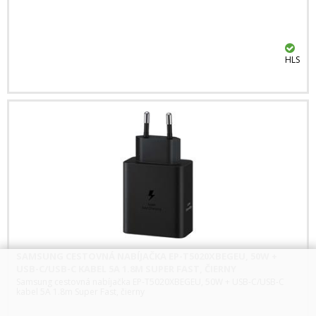
HLS
SAMSUNG CESTOVNÁ NABÍJAČKA EP-T5020XBEGEU, 50W +
USB-C/USB-C KABEL 5A 1.8M SUPER FAST, ČIERNY
Samsung cestovná nabíjačka EP-T5020XBEGEU, 50W + USB-C/USB-C
kabel 5A 1.8m Super Fast, čierny