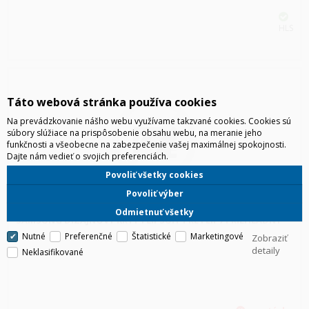
HLS
Táto webová stránka používa cookies
Na prevádzkovanie nášho webu využívame takzvané cookies. Cookies sú
súbory slúžiace na prispôsobenie obsahu webu, na meranie jeho
funkčnosti a všeobecne na zabezpečenie vašej maximálnej spokojnosti.
Dajte nám vedieť o svojich preferenciách.
Povoliť všetky cookies
Povoliť výber
Odmietnuť všetky
SAMSUNG DIZAJNOVÝ KRYT FLIPSUIT PRE FLIP7 PRIEHĽADNÝ
Nutné
Preferenčné
Štatistické
Marketingové
Zobraziť
detaily
Neklasifikované