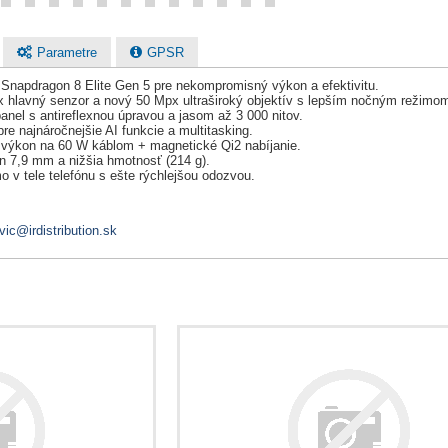
Parametre
GPSR
 Snapdragon 8 Elite Gen 5 pre nekompromisný výkon a efektivitu.
x hlavný senzor a nový 50 Mpx ultraširoký objektív s lepším nočným režimo
panel s antireflexnou úpravou a jasom až 3 000 nitov.
 najnáročnejšie AI funkcie a multitasking.
ý výkon na 60 W káblom + magnetické Qi2 nabíjanie.
en 7,9 mm a nižšia hmotnosť (214 g).
o v tele telefónu s ešte rýchlejšou odozvou.
vic@irdistribution.sk