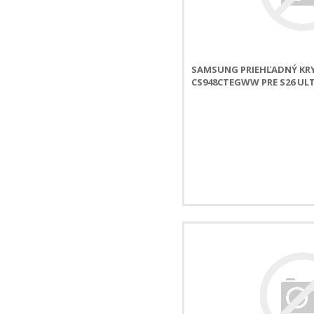
SAMSUNG PRIEHĽADNÝ KR
CS948CTEGWW PRE S26 UL