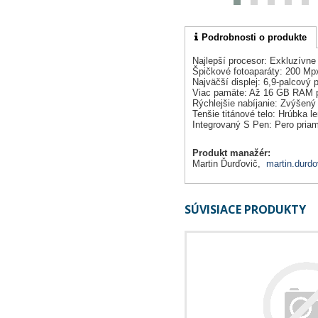
Podrobnosti o produkte
Najlepší procesor: Exkluzívne
Špičkové fotoaparáty: 200 Mp
Najväčší displej: 6,9-palcový 
Viac pamäte: Až 16 GB RAM pre
Rýchlejšie nabíjanie: Zvýšen
Tenšie titánové telo: Hrúbka l
Integrovaný S Pen: Pero priam
Produkt manažér:
Martin Ďurďovič,
martin.durdo
SÚVISIACE PRODUKTY