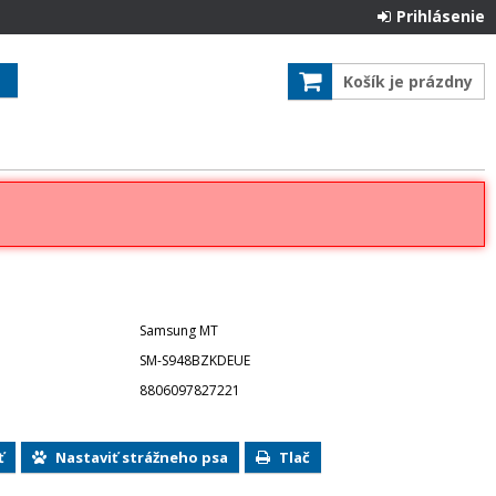
Prihlásenie
Košík je prázdny
Samsung MT
SM-S948BZKDEUE
8806097827221
ť
Nastaviť strážneho psa
Tlač