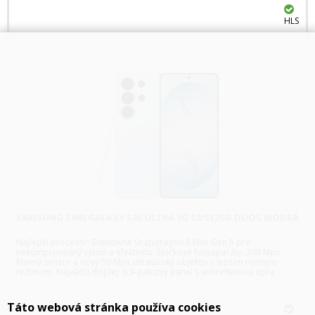
HLS
SAMSUNG S948 GALAXY S26 ULTRA 5G 12/512GB DUOS MODRÁ
Najlepší procesor: Exkluzívne Snapdragon 8 Elite Gen 5 pre
nekompromisný výkon a efektivitu. Špičkové fotoaparáty: 200 Mpx
hlavný senzor a nový 50 Mpx ultraširoký objektív s lepším nočným
režimom. Najväčší displej: 6,9-palcový panel s antireflexnou úpra
Táto webová stránka používa cookies