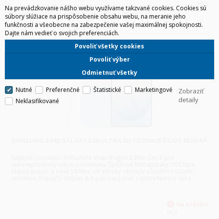
HLS
Na prevádzkovanie nášho webu využívame takzvané cookies. Cookies sú
súbory slúžiace na prispôsobenie obsahu webu, na meranie jeho
funkčnosti a všeobecne na zabezpečenie vašej maximálnej spokojnosti.
Dajte nám vedieť o svojich preferenciách.
Povoliť všetky cookies
Povoliť výber
Odmietnuť všetky
Nutné
Preferenčné
Štatistické
Marketingové
Zobraziť
detaily
Neklasifikované
SAMSUNG S948 GALAXY S26 ULTRA 5G 12/256GB DUOS MODRÁ
Najlepší procesor: Exkluzívne Snapdragon 8 Elite Gen 5 pre
nekompromisný výkon a efektivitu. Špičkové fotoaparáty: 200 Mpx
hlavný senzor a nový 50 Mpx ultraširoký objektív s lepším nočným
režimom. Najväčší displej: 6,9-palcový panel s antireflexnou úpra
HLS