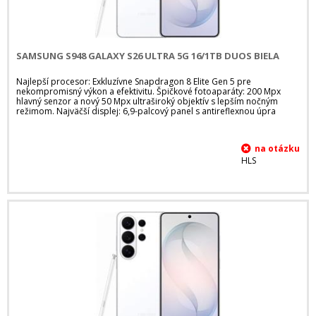
SAMSUNG S948 GALAXY S26 ULTRA 5G 16/1TB DUOS BIELA
Najlepší procesor: Exkluzívne Snapdragon 8 Elite Gen 5 pre
nekompromisný výkon a efektivitu. Špičkové fotoaparáty: 200 Mpx
hlavný senzor a nový 50 Mpx ultraširoký objektív s lepším nočným
režimom. Najväčší displej: 6,9-palcový panel s antireflexnou úpra
HLS