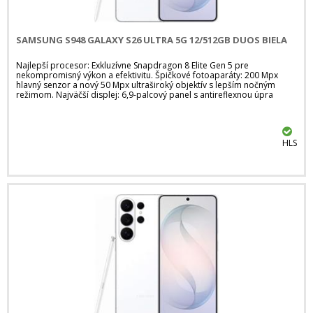
SAMSUNG S948 GALAXY S26 ULTRA 5G 12/512GB DUOS BIELA
Najlepší procesor: Exkluzívne Snapdragon 8 Elite Gen 5 pre
nekompromisný výkon a efektivitu. Špičkové fotoaparáty: 200 Mpx
hlavný senzor a nový 50 Mpx ultraširoký objektív s lepším nočným
režimom. Najväčší displej: 6,9-palcový panel s antireflexnou úpra
HLS