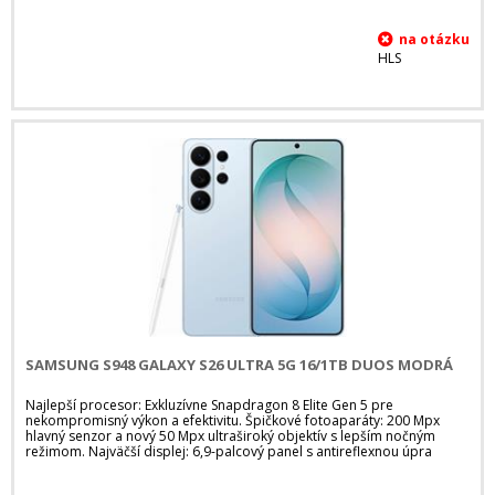
HLS
SAMSUNG S948 GALAXY S26 ULTRA 5G 16/1TB DUOS MODRÁ
Najlepší procesor: Exkluzívne Snapdragon 8 Elite Gen 5 pre
nekompromisný výkon a efektivitu. Špičkové fotoaparáty: 200 Mpx
hlavný senzor a nový 50 Mpx ultraširoký objektív s lepším nočným
režimom. Najväčší displej: 6,9-palcový panel s antireflexnou úpra