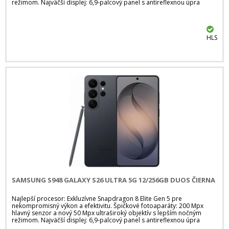
režimom. Najväčší displej: 6,9-palcový panel s antireflexnou úpra
HLS
SAMSUNG S948 GALAXY S26 ULTRA 5G 12/256GB DUOS ČIERNA
Najlepší procesor: Exkluzívne Snapdragon 8 Elite Gen 5 pre
nekompromisný výkon a efektivitu. Špičkové fotoaparáty: 200 Mpx
hlavný senzor a nový 50 Mpx ultraširoký objektív s lepším nočným
režimom. Najväčší displej: 6,9-palcový panel s antireflexnou úpra