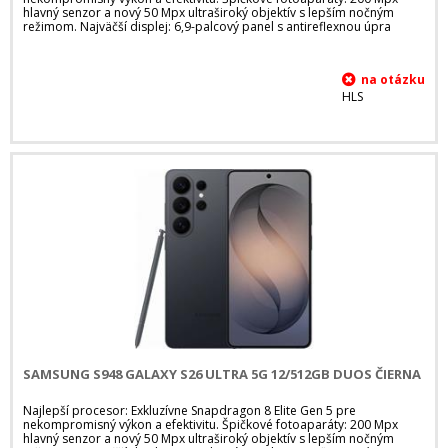
hlavný senzor a nový 50 Mpx ultraširoký objektív s lepším nočným
režimom. Najväčší displej: 6,9-palcový panel s antireflexnou úpra
HLS
SAMSUNG S948 GALAXY S26 ULTRA 5G 12/512GB DUOS ČIERNA
Najlepší procesor: Exkluzívne Snapdragon 8 Elite Gen 5 pre
nekompromisný výkon a efektivitu. Špičkové fotoaparáty: 200 Mpx
hlavný senzor a nový 50 Mpx ultraširoký objektív s lepším nočným