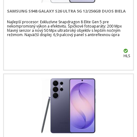
SAMSUNG S948 GALAXY S26 ULTRA 5G 12/256GB DUOS BIELA
Najlepší procesor: Exkluzívne Snapdragon 8 Elite Gen 5 pre
nekompromisný výkon a efektivitu. Špičkové fotoaparáty: 200 Mpx
hlavný senzor a nový 50 Mpx ultraširoký objektív s lepším nočným
režimom. Najväčší displej: 6,9-palcový panel s antireflexnou úpra
HLS