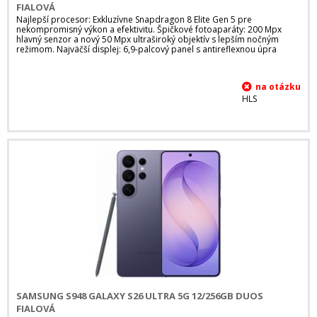
FIALOVÁ
Najlepší procesor: Exkluzívne Snapdragon 8 Elite Gen 5 pre
nekompromisný výkon a efektivitu. Špičkové fotoaparáty: 200 Mpx
hlavný senzor a nový 50 Mpx ultraširoký objektív s lepším nočným
režimom. Najväčší displej: 6,9-palcový panel s antireflexnou úpra
HLS
SAMSUNG S948 GALAXY S26 ULTRA 5G 12/256GB DUOS
FIALOVÁ