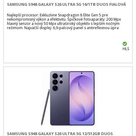
SAMSUNG S948 GALAXY S26 ULTRA 5G 16/1TB DUOS FIALOVÁ
Najlepší procesor: Exkluzívne Snapdragon 8 Elite Gen 5 pre
nekompromisný výkon a efektivitu. Špičkové fotoaparáty: 200 Mpx
hlavný senzor a nový 50 Mpx ultraširoký objektív s lepším nočným
režimom. Najväčší displej: 6,9-palcový panel s antireflexnou úpra
HLS
SAMSUNG S948 GALAXY S26 ULTRA 5G 12/512GB DUOS