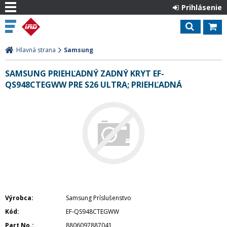
Prihlásenie
Hlavná strana
Samsung
SAMSUNG PRIEHĽADNÝ ZADNÝ KRYT EF-
QS948CTEGWW PRE S26 ULTRA; PRIEHĽADNÁ
Výrobca
Samsung Príslušenstvo
Kód
EF-QS948CTEGWW
Part No.
8806097887041