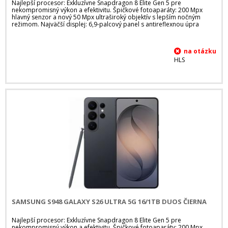
Najlepší procesor: Exkluzívne Snapdragon 8 Elite Gen 5 pre
nekompromisný výkon a efektivitu. Špičkové fotoaparáty: 200 Mpx
hlavný senzor a nový 50 Mpx ultraširoký objektív s lepším nočným
režimom. Najväčší displej: 6,9-palcový panel s antireflexnou úpra
HLS
SAMSUNG S948 GALAXY S26 ULTRA 5G 16/1TB DUOS ČIERNA
Najlepší procesor: Exkluzívne Snapdragon 8 Elite Gen 5 pre
nekompromisný výkon a efektivitu. Špičkové fotoaparáty: 200 Mpx