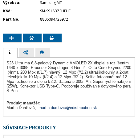
Výrobca
Samsung MT
Kód
SM-S918BZEHEUE
Part No.
8806094728972
S23 Ultra ma 6,8-palcový Dynamic AMOLED 2X displej s rozlíšením
1440 x 3088. Procesor Snapdragon 8 Gen 2 - Octa-Core Exynos 2200
(4nm). 200 Mpx (f/1.7) hlavný, 12 Mpx (f/2.2) ultraširokouhlý a 2krat
teleobjektív 10 Mpx (f/2.4) a 12 Mpx (f/2.2). Selfie fotoaparát má 12
Mpx rozlíšenie a clonu f/2.2. Batéria 5,000mAh, Super rychlé nabíjení
(25W), Konektor USB Type-C. Podporuje používanie dotykového pera
S Pen.
Produkt manažér:
Martin Ďurďovič,
martin.durdovic@irdistribution.sk
SÚVISIACE PRODUKTY