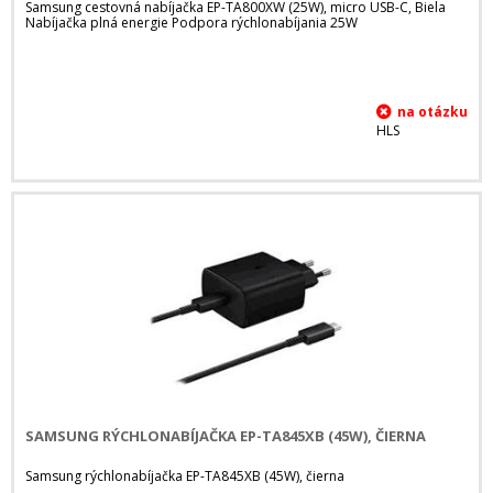
Samsung cestovná nabíjačka EP-TA800XW (25W), micro USB-C, Biela
Nabíjačka plná energie Podpora rýchlonabíjania 25W
HLS
SAMSUNG RÝCHLONABÍJAČKA EP-TA845XB (45W), ČIERNA
Samsung rýchlonabíjačka EP-TA845XB (45W), čierna