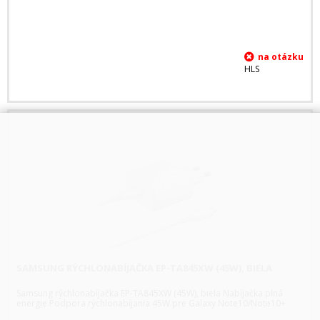
HLS
SAMSUNG RÝCHLONABÍJAČKA EP-TA845XW (45W), BIELA
Samsung rýchlonabíjačka EP-TA845XW (45W), biela Nabíjačka plná
energie Podpora rýchlonabíjania 45W pre Galaxy Note10/Note10+