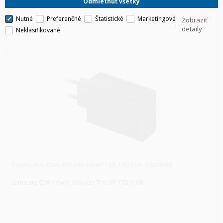
Odmietnuť všetky
Nutné
Preferenčné
Štatistické
Marketingové
Zobraziť
HLS
detaily
Neklasifikované
SAMSUNG 65W POWER ADAPTER TRIO EP-T6530NB
Samsung 65W Power Adapter Trio EP-T6530NB