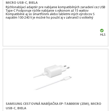
MICRO USB-C, BIELA
Rýchlonabíjací adaptér pre nabíjanie kompatibilných zariadení cez USB
Type-C Podporuje rýchle nabíjanie s výkonom až 15 wattov
Kompatibilné aj so smartfónmi alebo tabletmi iných výrobcov S
napätím 100-240 V je možné ho použiť aj v zahraničí s voliteľný
HLS
SAMSUNG CESTOVNÁ NABÍJAČKA EP-TA800XW (25W), MICRO
USB-C, BIELA