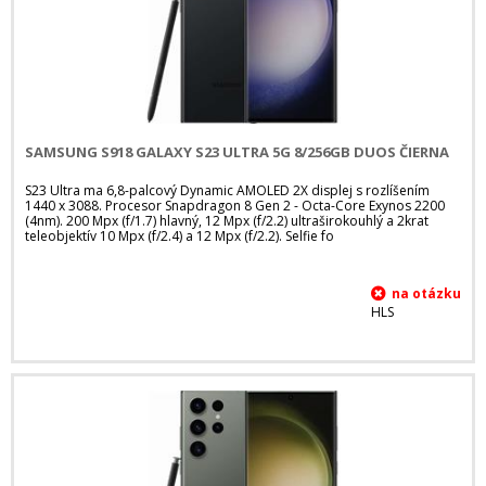
SAMSUNG S918 GALAXY S23 ULTRA 5G 8/256GB DUOS ČIERNA
S23 Ultra ma 6,8-palcový Dynamic AMOLED 2X displej s rozlíšením
1440 x 3088. Procesor Snapdragon 8 Gen 2 - Octa-Core Exynos 2200
(4nm). 200 Mpx (f/1.7) hlavný, 12 Mpx (f/2.2) ultraširokouhlý a 2krat
teleobjektív 10 Mpx (f/2.4) a 12 Mpx (f/2.2). Selfie fo
HLS