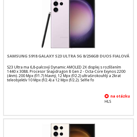
SAMSUNG S918 GALAXY S23 ULTRA 5G 8/256GB DUOS FIALOVÁ
S23 Ultra ma 6,8-palcový Dynamic AMOLED 2X displej s rozlíšením
1440 x 3088. Procesor Snapdragon 8 Gen 2 - Octa-Core Exynos 2200
(4nm). 200 Mpx (f/1.7) hlavný, 12 Mpx (f/2.2) ultraširokouhlý a 2krat
teleobjektív 10 Mpx (f/2.4) a 12 Mpx (f/2.2). Selfie fo
HLS