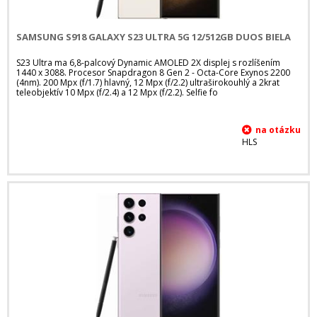
SAMSUNG S918 GALAXY S23 ULTRA 5G 12/512GB DUOS BIELA
S23 Ultra ma 6,8-palcový Dynamic AMOLED 2X displej s rozlíšením
1440 x 3088. Procesor Snapdragon 8 Gen 2 - Octa-Core Exynos 2200
(4nm). 200 Mpx (f/1.7) hlavný, 12 Mpx (f/2.2) ultraširokouhlý a 2krat
teleobjektív 10 Mpx (f/2.4) a 12 Mpx (f/2.2). Selfie fo
HLS