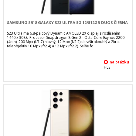
SAMSUNG S918 GALAXY S23 ULTRA 5G 12/512GB DUOS ČIERNA
S23 Ultra ma 6,8-palcový Dynamic AMOLED 2X displej s rozlíšením
1440 x 3088. Procesor Snapdragon 8 Gen 2 - Octa-Core Exynos 2200
(4nm). 200 Mpx (f/1.7) hlavný, 12 Mpx (f/2.2) ultraširokouhlý a 2krat
teleobjektív 10 Mpx (f/2.4) a 12 Mpx (f/2.2). Selfie fo
HLS