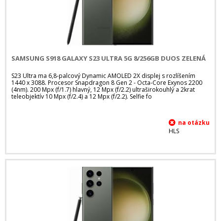
SAMSUNG S918 GALAXY S23 ULTRA 5G 8/256GB DUOS ZELENÁ
S23 Ultra ma 6,8-palcový Dynamic AMOLED 2X displej s rozlíšením
1440 x 3088. Procesor Snapdragon 8 Gen 2 - Octa-Core Exynos 2200
(4nm). 200 Mpx (f/1.7) hlavný, 12 Mpx (f/2.2) ultraširokouhlý a 2krat
teleobjektív 10 Mpx (f/2.4) a 12 Mpx (f/2.2). Selfie fo
HLS