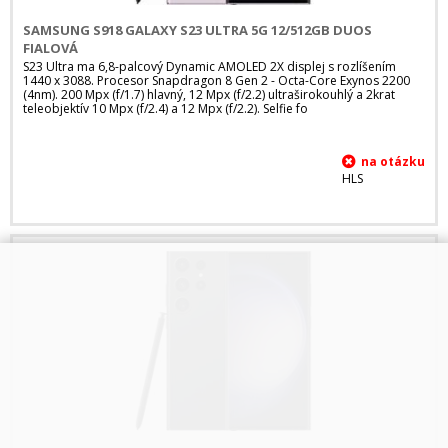
SAMSUNG S918 GALAXY S23 ULTRA 5G 12/512GB DUOS
FIALOVÁ
S23 Ultra ma 6,8-palcový Dynamic AMOLED 2X displej s rozlíšením
1440 x 3088. Procesor Snapdragon 8 Gen 2 - Octa-Core Exynos 2200
(4nm). 200 Mpx (f/1.7) hlavný, 12 Mpx (f/2.2) ultraširokouhlý a 2krat
teleobjektív 10 Mpx (f/2.4) a 12 Mpx (f/2.2). Selfie fo
HLS