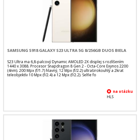
SAMSUNG S918 GALAXY S23 ULTRA 5G 8/256GB DUOS BIELA
S23 Ultra ma 6,8-palcový Dynamic AMOLED 2X displej s rozlíšením
1440 x 3088. Procesor Snapdragon 8 Gen 2 - Octa-Core Exynos 2200
(4nm). 200 Mpx (f/1.7) hlavný, 12 Mpx (f/2.2) ultraširokouhlý a 2krat
teleobjektív 10 Mpx (f/2.4) a 12 Mpx (f/2.2). Selfie fo
HLS