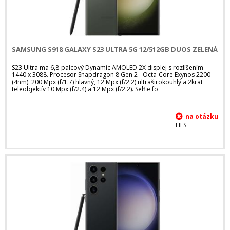
SAMSUNG S918 GALAXY S23 ULTRA 5G 12/512GB DUOS ZELENÁ
S23 Ultra ma 6,8-palcový Dynamic AMOLED 2X displej s rozlíšením
1440 x 3088. Procesor Snapdragon 8 Gen 2 - Octa-Core Exynos 2200
(4nm). 200 Mpx (f/1.7) hlavný, 12 Mpx (f/2.2) ultraširokouhlý a 2krat
teleobjektív 10 Mpx (f/2.4) a 12 Mpx (f/2.2). Selfie fo
HLS