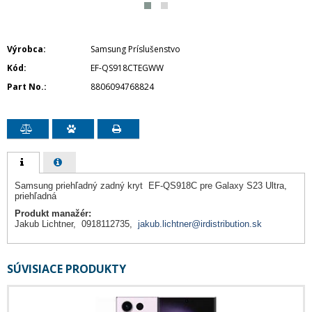
Výrobca
Samsung Príslušenstvo
Kód
EF-QS918CTEGWW
Part No.
8806094768824
Samsung priehľadný zadný kryt EF-QS918C pre Galaxy S23 Ultra,
priehľadná
Produkt manažér:
Jakub Lichtner, 0918112735,
jakub.lichtner@irdistribution.sk
SÚVISIACE PRODUKTY