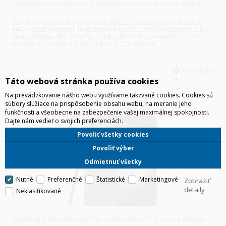
SAMSUNG S918 GALAXY S23 ULTRA 5G 12/1TB DUOS ČIERNA
S23 Ultra ma 6,8-palcový Dynamic AMOLED 2X displej s rozlíšením
1440 x 3088. Procesor Snapdragon 8 Gen 2 - Octa-Core Exynos 2200
(4nm). 200 Mpx (f/1.7) hlavný, 12 Mpx (f/2.2) ultraširokouhlý a 2krat
teleobjektív 10 Mpx (f/2.4) a 12 Mpx (f/2.2). Selfie fo
HLS
Táto webová stránka používa cookies
Na prevádzkovanie nášho webu využívame takzvané cookies. Cookies sú
súbory slúžiace na prispôsobenie obsahu webu, na meranie jeho
funkčnosti a všeobecne na zabezpečenie vašej maximálnej spokojnosti.
Dajte nám vedieť o svojich preferenciách.
Povoliť všetky cookies
Povoliť výber
Odmietnuť všetky
Nutné
Preferenčné
Štatistické
Marketingové
Zobraziť
detaily
Neklasifikované
SAMSUNG S918 GALAXY S23 ULTRA 5G 12/1TB DUOS ZELENÁ