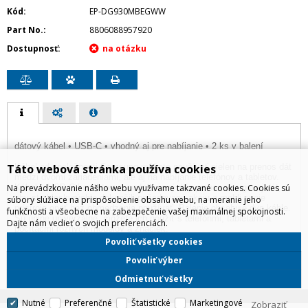
Kód
EP-DG930MBEGWW
Part No.
8806088957920
Dostupnosť
dátový kábel • USB-C • vhodný aj pre nabíjanie • 2 ks v balení
Táto webová stránka používa cookies
Kábel od spoločnosti Samsung môžete používať nielen na prenos dát
medzi dvomi zariadeniami, ale aj na nabíjanie telefónov a tabletov.
Na prevádzkovanie nášho webu využívame takzvané cookies. Cookies sú
Kábel s USB-C konektorom podporuje rýchly prenos energie aj dát,
aby ste bleskurýchlo dokončili požadovanú akciu a mohli svoje
súbory slúžiace na prispôsobenie obsahu webu, na meranie jeho
prístroje opäť bez obmedzenia používať. Balenie obsahuje dva káble.
funkčnosti a všeobecne na zabezpečenie vašej maximálnej spokojnosti.
Sú úplne univerzálne, môžete ich použiť s telefónmi, tabletami a
Dajte nám vedieť o svojich preferenciách.
počítačmi rôznych modelov a značiek.
Povoliť všetky cookies
Povoliť výber
Odmietnuť všetky
Nutné
Preferenčné
Štatistické
Marketingové
Zobraziť