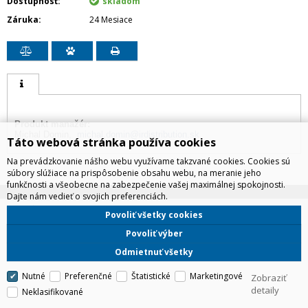
Dostupnosť
skladom
Záruka
24 Mesiace
Produkt manažér:
Michal Domin,
michal.domin@irdistribution.sk
Táto webová stránka používa cookies
Na prevádzkovanie nášho webu využívame takzvané cookies. Cookies sú
súbory slúžiace na prispôsobenie obsahu webu, na meranie jeho
funkčnosti a všeobecne na zabezpečenie vašej maximálnej spokojnosti.
Dajte nám vedieť o svojich preferenciách.
IRD Eshop
Povoliť všetky cookies
CyberSoft s.r.o.
Technické riešenie © 2026
Povoliť výber
Odmietnuť všetky
Nutné
Preferenčné
Štatistické
Marketingové
Zobraziť
detaily
Neklasifikované