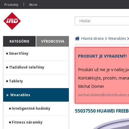
Produkty
Akcie
Hlavná strana
Wearables
KATEGÓRIE
VÝROBCOVIA
Smartfóny
PRODUKT JE VYRADENÝ!
Tlačidlové telefóny
Produkt už nie je v našej 
Kontaktujte, prosím, mana
Tablety
Michal Domin
michal.domin@irdistribution.
Wearables
Inteligentné hodinky
55037550 HUAWEI FREEB
Fitness náramky