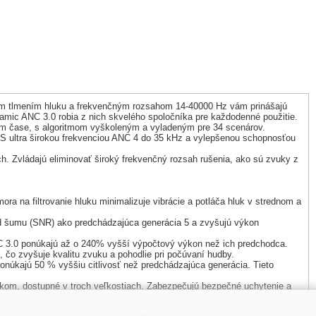
nym tlmením hluku a frekvenčným rozsahom 14-40000 Hz vám prinášajú
namic ANC 3.0 robia z nich skvelého spoločníka pre každodenné použitie.
om čase, s algoritmom vyškoleným a vyladeným pre 34 scenárov.
. S ultra širokou frekvenciou ANC 4 do 35 kHz a vylepšenou schopnosťou
h. Zvládajú eliminovať široký frekvenčný rozsah rušenia, ako sú zvuky z
ra na filtrovanie hluku minimalizuje vibrácie a potláča hluk v strednom a
od šumu (SNR) ako predchádzajúca generácia 5 a zvyšujú výkon
 3.0 ponúkajú až o 240% vyšší výpočtový výkon než ich predchodca.
čo zvyšuje kvalitu zvuku a pohodlie pri počúvaní hudby.
ajú 50 % vyššiu citlivosť než predchádzajúca generácia. Tieto
kom, dostupné v troch veľkostiach. Zabezpečujú bezpečné uchytenie a