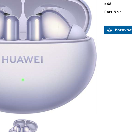
Kód
Part No.
Porovna