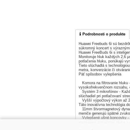
Podrobnosti o produkte
Huawei Freebuds 6i sú bezdrô
súkromný koncert s výraznými 
Huawei FreeBuds 6i s intelig
Monitoruje hluk každých 2,6 µ
potlačenia hluku, ponúkajú vy
Tieto slúchadlá s technológio
metra, konverzácie či otváran
Päť spôsobov vylepšenia
Komora na filtrovanie hluku - 
vysokofrekvenčnom rozsahu, č
Systém 3 mikrofónov - Každé 
slúchadiel pri potlačovaní str
Vyšší výpočtový výkon až 2,4
Táto inovatívna technológia d
11mm štvormagnetový dynamic
meniče generujú spätné zvukov
Vylepšené ušné koncovky - Šp
vynikajúce potlačenie hluku s