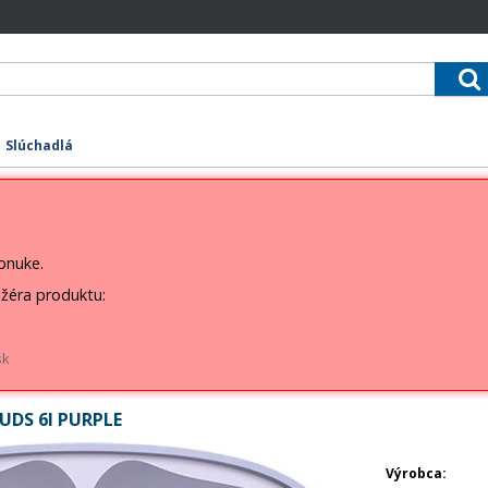
Slúchadlá
ponuke.
žéra produktu:
sk
UDS 6I PURPLE
Výrobca