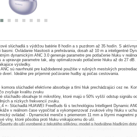
tové slúchadlá s výdržou batérie 8 hodín a s puzdrom až 35 hodín. S aktív
basmi. Ovládanie hlasitosti a prehrávania, dosah až 10 m a inteligentné Dy
entným dynamickým ANC 3.0 generuje parametre pre potlačenie hluku v reáln
s a upravuje parametre tak, aby optimalizovalo potlačenie hluku až do 27 dB
nikajúce výsledky.
u ANC sú navrhnuté pre každodenné použitie v rušných mestských prostrediac
ie dverí. Ideálne pre príjemné počúvanie hudby aj počas cestovania.
komora slúchadiel efektívne absorbuje a tlmi hluk prechádzajúci cez ne. Komo
o zvyšuje kvalitu zvuku
slúchadlo obsahuje tri mikrofóny, ktoré majú o 50% vyšší odstup signálu 
edných a nízkych frekvencií zvuku.
 ×- Slúchadlá HUAWEI FreeBuds 6i s technológiou Intelligent Dynamic ANC
okáže v reálnom čase vypočítať a vykompenzovať zvukové vlny hluku v uchu, 
ký ovládač - Dynamické meniče s priemerom 11 mm a štyrmi magnetmi ponúk
é vlny, ktoré pôsobia proti hluku vnikajúcemu do uší.
unty do uší vyrobené z tekutého silikónu, model s hodvábne hladkým doty
 dokonalou vzduchotesnosťou. Ideálne pre individuálne prispôsobenie.