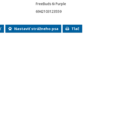
FreeBuds 6i Purple
6942103123559
ť
Nastaviť strážneho psa
Tlač