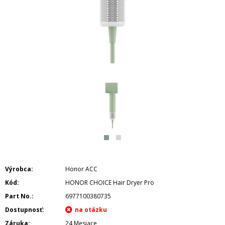
Výrobca
Honor ACC
Kód
HONOR CHOICE Hair Dryer Pro
Part No.
6977100380735
Dostupnosť
Záruka
24 Mesiace