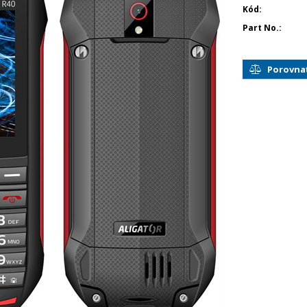
Kód
Part No.
Porovna