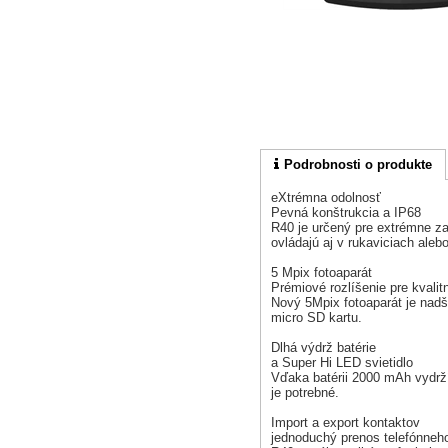
Podrobnosti o produkte
eXtrémna odolnosť
Pevná konštrukcia a IP68
R40 je určený pre extrémne za
ovládajú aj v rukaviciach aleb
5 Mpix fotoaparát
Prémiové rozlíšenie pre kvalitn
Nový 5Mpix fotoaparát je nadš
micro SD kartu.
Dlhá výdrž batérie
a Super Hi LED svietidlo
Vďaka batérii 2000 mAh vydrží
je potrebné.
Import a export kontaktov
jednoduchý prenos telefónne