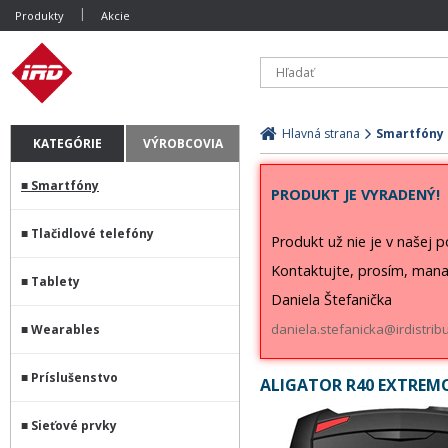
Produkty
Akcie
Hlavná strana
Smartfóny
KATEGÓRIE
VÝROBCOVIA
Smartfóny
PRODUKT JE VYRADENÝ!
Tlačidlové telefóny
Produkt už nie je v našej 
Kontaktujte, prosím, mana
Tablety
Daniela Štefanička
daniela.stefanicka@irdistribu
Wearables
Príslušenstvo
ALIGATOR R40 EXTREM
Sieťové prvky