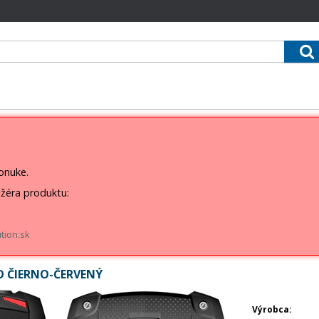
ponuke.
žéra produktu:
tion.sk
O ČIERNO-ČERVENÝ
Výrobca