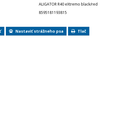
ALIGATOR R40 eXtremo black/red
8595181193815
ť
Nastaviť strážneho psa
Tlač