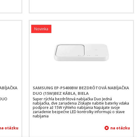
Novinka
ABÍJAČKA
SAMSUNG EP-P5400BW BEZDRÔTOVÁ NABÍJAČKA
DUO (15W)BEZ KÁBLA, BIELA
 DUO
Super rýchla bezdrôtová nabíjačka Duo Jedná
nabíjačka, dve zariadenia Získajte nabitie baterky vďaka
podpore až 15W rýhleho nabíjania Napájate svoje
zariadenie bezpečne LED kontrolky informujú o stave
nabíjania