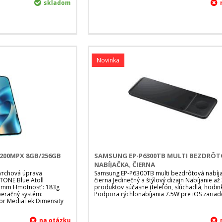
skladom
Novinka
200MPX 8GB/256GB
SAMSUNG EP-P6300TB MULTI BEZDRÔ
NABÍJAČKA, ČIERNA
ovrchová úprava
Samsung EP-P6300TB multi bezdrôtová nabíja
TONE Blue Atoll
čierna Jedinečný a štýlový dizajn Nabíjanie až
8 mm Hmotnosť : 183g
produktov súčasne (telefón, slúchadlá, hodin
peračný systém:
Podpora rýchlonabíjania 7.5W pre iOS zariad
or MediaTek Dimensity