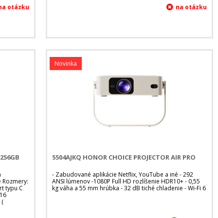
Novinka
256GB
5504AJKQ HONOR CHOICE PROJECTOR AIR PRO
a
- Zabudované aplikácie Netflix, YouTube a iné - 292
e Rozmery:
ANSI lúmenov -1080P Full HD rozlíšenie HDR10+ - 0,55
rt typu C
kg váha a 55 mm hrúbka - 32 dB tiché chladenie - Wi-Fi 6
 16
 (