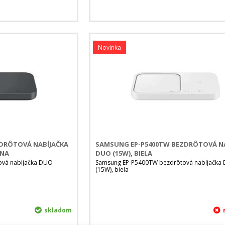
Novinka
ZDRÔTOVÁ NABÍJAČKA
SAMSUNG EP-P5400TW BEZDRÔTOVÁ N
RNA
DUO (15W), BIELA
ová nabíjačka DUO
Samsung EP-P5400TW bezdrôtová nabíjačka
(15W), biela
skladom