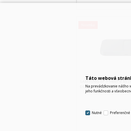
Novinka
Táto webová strán
SAMSUNG EP-P5400TB BE
Na prevádzkovanie nášho w
DUO (15W), ČIERNA
jeho funkčnosti a všeobecn
Nutné
Preferenčné