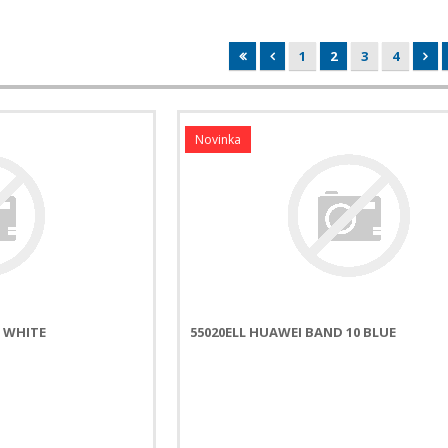
1
2
3
4
Novinka
0 WHITE
55020ELL HUAWEI BAND 10 BLUE