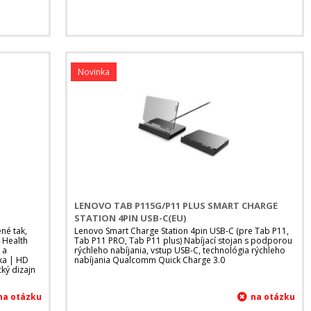
Novinka
LENOVO TAB P115G/P11 PLUS SMART CHARGE
STATION 4PIN USB-C(EU)
né tak,
Lenovo Smart Charge Station 4pin USB-C (pre Tab P11,
4 Health
Tab P11 PRO, Tab P11 plus) Nabíjací stojan s podporou
 a
rýchleho nabíjania, vstup USB-C, technológia rýchleho
nka | HD
nabíjania Qualcomm Quick Charge 3.0
ký dizajn