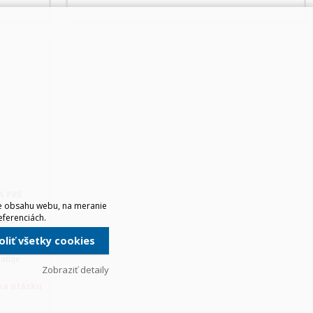
 PRE
ie obsahu webu, na meranie
eferenciách.
čka pro
axy
Galaxy
voliť všetky cookies
duchý
abíje
Zobraziť detaily