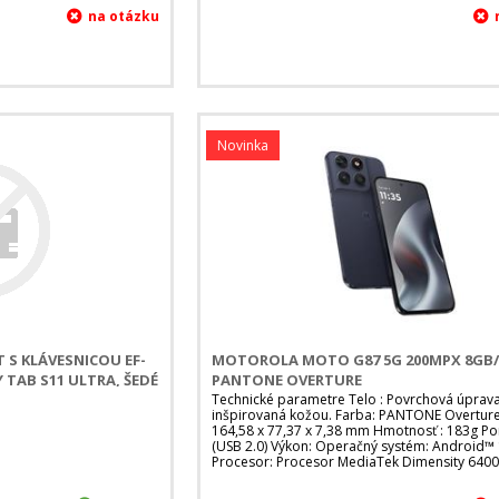
Novinka
S KLÁVESNICOU EF-
MOTOROLA MOTO G87 5G 200MPX 8GB/
TAB S11 ULTRA, ŠEDÉ
PANTONE OVERTURE
Technické parametre Telo : Povrchová úprav
inšpirovaná kožou. Farba: PANTONE Overtur
164,58 x 77,37 x 7,38 mm Hmotnosť : 183g Po
(USB 2.0) Výkon: Operačný systém: Android™
Procesor: Procesor MediaTek Dimensity 6400