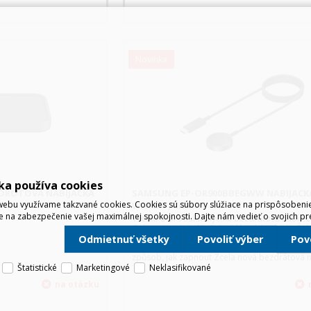
Novinka
ka používa cookies
ZDRÔTOVÁ NABÍJAČKA
SAMSUNG EP-OR900BBEGWW NABIJACKA
ebu využívame takzvané cookies. Cookies sú súbory slúžiace na prispôsoben
WATCH , ČIERNA
e na zabezpečenie vašej maximálnej spokojnosti. Dajte nám vedieť o svojich pr
Všetko o produkte Rychlá bezdrátová nabíje
Galaxy Watch (USB-C) Rychlé nabíjení 9W: Gal
Watch5, Watch 5 Pro 4,5W normální nabíjení: 
Odmietnuť všetky
Povoliť výber
Po
Watch Active, Active2, Watch3, Watch4 Jedno
způsob, jak zapnout Zcela nová bezdrátová n
Štatistické
Marketingové
Neklasifikované