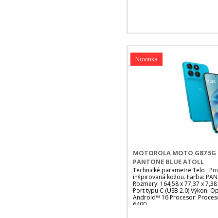
Novinka
MOTOROLA MOTO G87 5G 
PANTONE BLUE ATOLL
Technické parametre Telo : P
inšpirovaná kožou. Farba: PAN
Rozmery: 164,58 x 77,37 x 7,3
Port typu C (USB 2.0) Výkon: O
Android™ 16 Procesor: Proces
6400