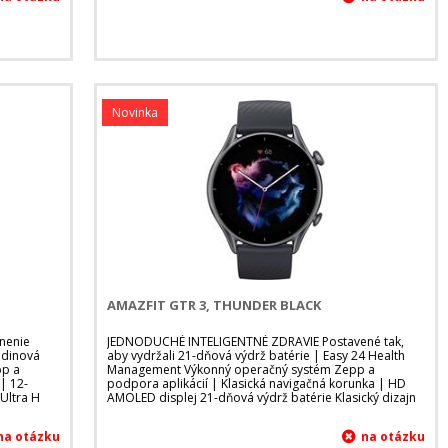
Novinka
AMAZFIT GTR 3, THUNDER BLACK
lnenie
JEDNODUCHÉ INTELIGENTNÉ ZDRAVIE Postavené tak,
odinová
aby vydržali 21-dňová výdrž batérie | Easy 24 Health
pp a
Management Výkonný operačný systém Zepp a
| 12-
podpora aplikácií | Klasická navigačná korunka | HD
 Ultra H
AMOLED displej 21-dňová výdrž batérie Klasický dizajn