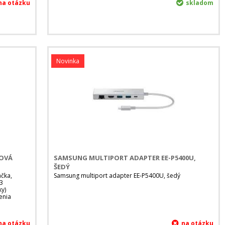
skladom
Novinka
TOVÁ
SAMSUNG MULTIPORT ADAPTER EE-P5400U,
ŠEDÝ
čka,
Samsung multiport adapter EE-P5400U, šedý
 3
ky)
enia