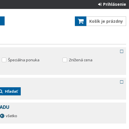
Prihlásenie
Košík je prázdny
Špeciálna ponuka
Znížená cena
Hľadať
LADU
všetko