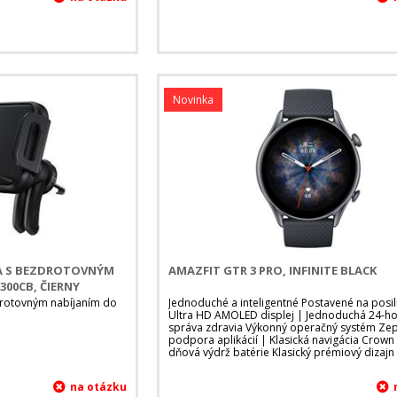
Novinka
A S BEZDROTOVNÝM
AMAZFIT GTR 3 PRO, INFINITE BLACK
300CB, ČIERNY
drotovným nabíjaním do
Jednoduché a inteligentné Postavené na posi
Ultra HD AMOLED displej | Jednoduchá 24-h
správa zdravia Výkonný operačný systém Ze
podpora aplikácií | Klasická navigácia Crown 
dňová výdrž batérie Klasický prémiový dizajn