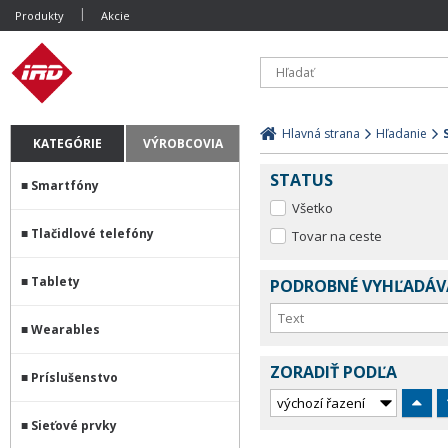
Produkty
Akcie
Hlavná strana
Hľadanie
KATEGÓRIE
VÝROBCOVIA
STATUS
Smartfóny
Všetko
Tlačidlové telefóny
Tovar na ceste
Tablety
PODROBNÉ VYHĽADÁV
Wearables
ZORADIŤ PODĽA
Príslušenstvo
Sieťové prvky