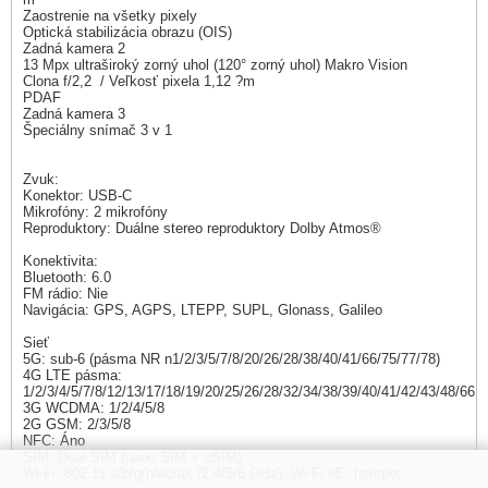
Zaostrenie na všetky pixely
Optická stabilizácia obrazu (OIS)
Zadná kamera 2
13 Mpx ultraširoký zorný uhol (120° zorný uhol) Makro Vision
Clona f/2,2 / Veľkosť pixela 1,12 ?m
PDAF
Zadná kamera 3
Špeciálny snímač 3 v 1
Zvuk:
Konektor: USB-C
Mikrofóny: 2 mikrofóny
Reproduktory: Duálne stereo reproduktory Dolby Atmos®
Konektivita:
Bluetooth: 6.0
FM rádio: Nie
Navigácia: GPS, AGPS, LTEPP, SUPL, Glonass, Galileo
Sieť
5G: sub-6 (pásma NR n1/2/3/5/7/8/20/26/28/38/40/41/66/75/77/78)
4G LTE pásma:
1/2/3/4/5/7/8/12/13/17/18/19/20/25/26/28/32/34/38/39/40/41/42/43/48/66
3G WCDMA: 1/2/4/5/8
2G GSM: 2/3/5/8
NFC: Áno
SIM: Dual SIM (nano SIM + eSIM)
Wi-Fi: 802.11 a/b/g/n/ac/ax (2.4/5/6 GHz), Wi-Fi 6E, hotspot