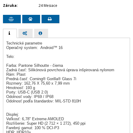
Záruka
24 Mesiace
Technické parametre
Operačný system: Android™ 16
Telo:
Farba: Pantone Silhoutte - čierna
Zadná časť: Silikónová povrchová úprava inšpirovaná nylonom
Rám: Plast
Predná časť: Corning® Gorilla® Glass 7i
Rozmery: 162,76 X 75,60 x 7,99 mm
Hmotnosť: 193 g
Porty: USB-C (USB 2.0)
Odolnosť vody: IP69 / IP68
Odolnosť podľa štandardov: MIL-STD 810H
Displej:
Veľkosť: 6,78" Extreme AMOLED
Rozlíšenie: Super HD (2 712 × 1 272), 450 ppi
Farebný gamut: 100 % DCI-P3
HDR: HDR10+