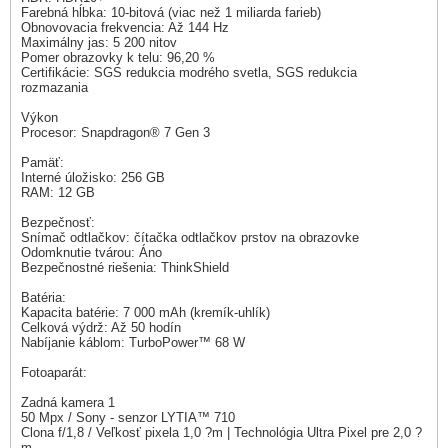
Farebná hĺbka: 10-bitová (viac než 1 miliarda farieb)
Obnovovacia frekvencia: Až 144 Hz
Maximálny jas: 5 200 nitov
Pomer obrazovky k telu: 96,20 %
Certifikácie: SGS redukcia modrého svetla, SGS redukcia
rozmazania
Výkon
Procesor: Snapdragon® 7 Gen 3
Pamäť:
Interné úložisko: 256 GB
RAM: 12 GB
Bezpečnosť:
Snímač odtlačkov: čítačka odtlačkov prstov na obrazovke
Odomknutie tvárou: Áno
Bezpečnostné riešenia: ThinkShield
Batéria:
Kapacita batérie: 7 000 mAh (kremík-uhlík)
Celková výdrž: Až 50 hodín
Nabíjanie káblom: TurboPower™ 68 W
Fotoaparát:
Zadná kamera 1
50 Mpx / Sony - senzor LYTIA™ 710
Clona f/1,8 / Veľkosť pixela 1,0 ?m | Technológia Ultra Pixel pre 2,0 ?
m