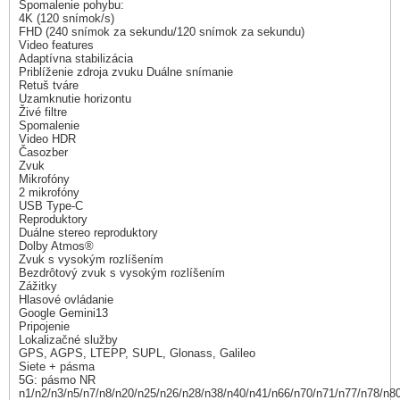
Spomalenie pohybu:
4K (120 snímok/s)
FHD (240 snímok za sekundu/120 snímok za sekundu)
Video features
Adaptívna stabilizácia
Priblíženie zdroja zvuku Duálne snímanie
Retuš tváre
Uzamknutie horizontu
Živé filtre
Spomalenie
Video HDR
Časozber
Zvuk
Mikrofóny
2 mikrofóny
USB Type-C
Reproduktory
Duálne stereo reproduktory
Dolby Atmos®
Zvuk s vysokým rozlíšením
Bezdrôtový zvuk s vysokým rozlíšením
Zážitky
Hlasové ovládanie
Google Gemini13
Pripojenie
Lokalizačné služby
GPS, AGPS, LTEPP, SUPL, Glonass, Galileo
Siete + pásma
5G: pásmo NR
n1/n2/n3/n5/n7/n8/n20/n25/n26/n28/n38/n40/n41/n66/n70/n71/n77/n78/n8