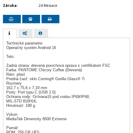
Záruka
24 Mesiace
Technické parametre:
Operačný systém Android 16
Telo:
Zadná strana: drevená povrchová úprava s certifikátom FSC
Farba: PANTOME Chicory Coffee (Drevená)
Rám: plast
Predná časť: sklo Corning® Gorilla Glass® 7i
Rozmery
162,7 x 75,6 x 7,19 mm
Porty: Port typu C (USB 2.0)
Ochrana vody: Ochrana15 pod vodou IP69/IP68;
MIL-STD 810H16;
Hmotnosť: 190 g
Výkon:
MediaTek Dimensity 8500 Extreme
Pamäť:
ROM: 256 GB UFS