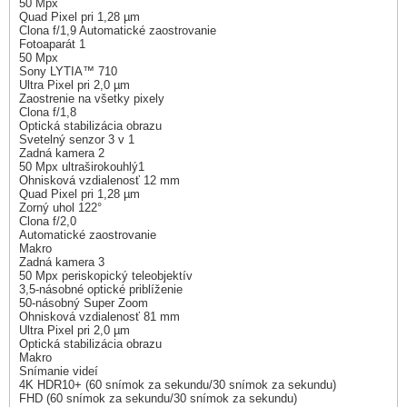
50 Mpx
Quad Pixel pri 1,28 µm
Clona f/1,9 Automatické zaostrovanie
Fotoaparát 1
50 Mpx
Sony LYTIA™ 710
Ultra Pixel pri 2,0 µm
Zaostrenie na všetky pixely
Clona f/1,8
Optická stabilizácia obrazu
Svetelný senzor 3 v 1
Zadná kamera 2
50 Mpx ultraširokouhlý1
Ohnisková vzdialenosť 12 mm
Quad Pixel pri 1,28 µm
Zorný uhol 122°
Clona f/2,0
Automatické zaostrovanie
Makro
Zadná kamera 3
50 Mpx periskopický teleobjektív
3,5-násobné optické priblíženie
50-násobný Super Zoom
Ohnisková vzdialenosť 81 mm
Ultra Pixel pri 2,0 µm
Optická stabilizácia obrazu
Makro
Snímanie videí
4K HDR10+ (60 snímok za sekundu/30 snímok za sekundu)
FHD (60 snímok za sekundu/30 snímok za sekundu)