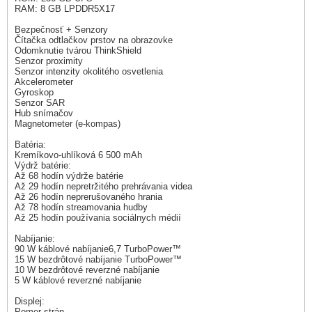
RAM: 8 GB LPDDR5X17
Bezpečnosť + Senzory
Čítačka odtlačkov prstov na obrazovke
Odomknutie tvárou ThinkShield
Senzor proximity
Senzor intenzity okolitého osvetlenia
Akcelerometer
Gyroskop
Senzor SAR
Hub snímačov
Magnetometer (e-kompas)
Batéria:
Kremíkovo-uhlíková 6 500 mAh
Výdrž batérie:
Až 68 hodín výdrže batérie
Až 29 hodín nepretržitého prehrávania videa
Až 26 hodín neprerušovaného hrania
Až 78 hodín streamovania hudby
Až 25 hodín používania sociálnych médií
Nabíjanie:
90 W káblové nabíjanie6,7 TurboPower™
15 W bezdrôtové nabíjanie TurboPower™
10 W bezdrôtové reverzné nabíjanie
5 W káblové reverzné nabíjanie
Displej:
Pomer strán