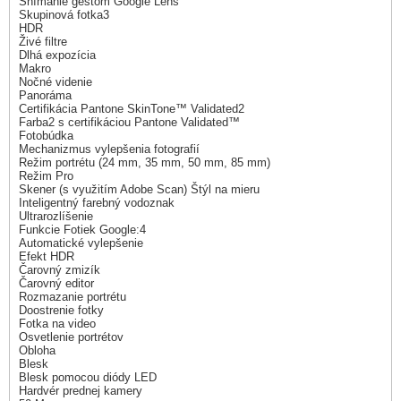
Snímanie gestom Google Lens
Skupinová fotka3
HDR
Živé filtre
Dlhá expozícia
Makro
Nočné videnie
Panoráma
Certifikácia Pantone SkinTone™ Validated2
Farba2 s certifikáciou Pantone Validated™
Fotobúdka
Mechanizmus vylepšenia fotografií
Režim portrétu (24 mm, 35 mm, 50 mm, 85 mm)
Režim Pro
Skener (s využitím Adobe Scan) Štýl na mieru
Inteligentný farebný vodoznak
Ultrarozlíšenie
Funkcie Fotiek Google:4
Automatické vylepšenie
Efekt HDR
Čarovný zmizík
Čarovný editor
Rozmazanie portrétu
Doostrenie fotky
Fotka na video
Osvetlenie portrétov
Obloha
Blesk
Blesk pomocou diódy LED
Hardvér prednej kamery