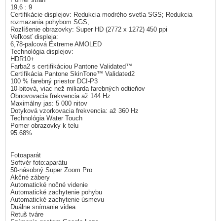
19,6 : 9
Certifikácie displejov: Redukcia modrého svetla SGS; Redukcia
rozmazania pohybom SGS;
Rozlíšenie obrazovky: Super HD (2772 x 1272) 450 ppi
Veľkosť displeja:
6,78-palcová Extreme AMOLED
Technológia displejov:
HDR10+
Farba2 s certifikáciou Pantone Validated™
Certifikácia Pantone SkinTone™ Validated2
100 % farebný priestor DCI-P3
10-bitová, viac než miliarda farebných odtieňov
Obnovovacia frekvencia až 144 Hz
Maximálny jas: 5 000 nitov
Dotyková vzorkovacia frekvencia: až 360 Hz
Technológia Water Touch
Pomer obrazovky k telu
95.68%
Fotoaparát
Softvér foto:aparátu
50-násobný Super Zoom Pro
Akčné zábery
Automatické nočné videnie
Automatické zachytenie pohybu
Automatické zachytenie úsmevu
Duálne snímanie videa
Retuš tváre