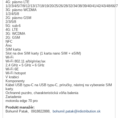
4G: pásmo LTE
1/2/3/4/5/7/8/12/13/17/18/19/20/25/26/28/32/34/38/39/40/41/42/43/48/66/
3G: pásmo WCDMA
1/2/4/5/8
2G: pásmo GSM
2/3/5/8
5G: sub-6
4G: LTE
3G: WCDMA
2G: GSM
NFC
Áno
SIM karta
Slot na dve SIM karty (1 karta nano SIM + eSIM)
Wi-Fi
Wi-Fi 802.11 a/b/g/n/ac/ax
2,4 GHz • 5 GHz • 6 GHz
Wi-Fi 6E
Wi-Fi hotspot
V krabici
Komponenty
Kábel USB typu-C na USB typu-C, príručky, nástroj na vyberanie SIM
karty.
Ochranné puzdro, charakteristická vôňa balenia
Zariadenie
motorola edge 70 pro
Produkt manažér:
Bohumil Patak, 0918822888,
bohumil.patak@irdistribution.sk