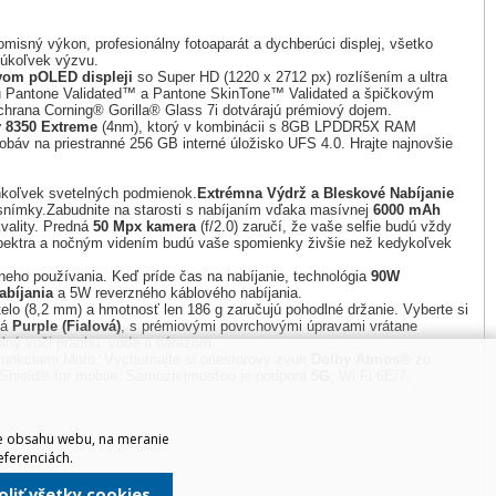
misný výkon, profesionálny fotoaparát a dychberúci displej, všetko
kúkoľvek výzvu.
vom pOLED displeji
so Super HD (1220 x 2712 px) rozlíšením a ultra
ciou Pantone Validated™ a Pantone SkinTone™ Validated a špičkovým
chrana Corning® Gorilla® Glass 7i dotvárajú prémiový dojem.
 8350 Extreme
(4nm), ktorý v kombinácii s 8GB LPDDR5X RAM
 obáv na priestranné 256 GB interné úložisko UFS 4.0. Hrajte najnovšie
hkoľvek svetelných podmienok.
Extrémna Výdrž a Bleskové Nabíjanie
snímky.
Zabudnite na starosti s nabíjaním vďaka masívnej
6000 mAh
kvality. Predná
50 Mpx kamera
(f/2.0) zaručí, že vaše selfie budú vždy
spektra a nočným videním budú vaše spomienky živšie než kedykoľvek
neho používania. Keď príde čas na nabíjanie, technológia
90W
abíjania
a 5W reverzného káblového nabíjania.
telo (8,2 mm) a hmotnosť len 186 g zaručujú pohodlné držanie. Vyberte si
vá
Purple (Fialová)
, s prémiovými povrchovými úpravami vrátane
olný voči prachu, vode a nárazom.
funkciami Moto. Vychutnajte si priestorový zvuk
Dolby Atmos®
zo
inkShield® for mobile. Samozrejmosťou je podpora
5G
, Wi-Fi 6E/7,
ie obsahu webu, na meranie
eferenciách.
voliť všetky cookies