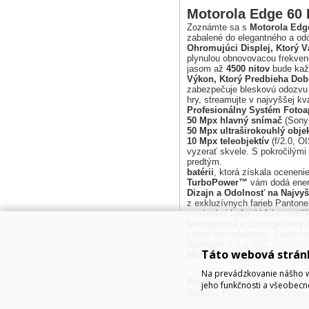
Motorola Edge 60 
Zoznámte sa s
Motorola Edg
zabalené do elegantného a od
Ohromujúci Displej, Ktorý V
plynulou obnovovacou frekve
jasom až
4500 nitov
bude každ
Výkon, Ktorý Predbieha Do
zabezpečuje bleskovú odozvu a
hry, streamujte v najvyššej kv
Profesionálny Systém Fotoa
50 Mpx hlavný snímač
(Sony 
50 Mpx ultraširokouhlý objek
10 Mpx teleobjektív
(f/2.0, OI
vyzerať skvele. S pokročilým
predtým.
batérii
, ktorá získala ocenen
TurboPower™
vám dodá energ
Dizajn a Odolnosť na Najvyš
z exkluzívnych farieb Panton
vegánskej kože. Vďaka certifi
Inteligentný a Zabezpečený
B
stereo reproduktorov. Bezpečn
Bluetooth 5.4 a NFC.
Táto webová strán
Motorola Edge 60 Pro 8GB/2
Na prevádzkovanie nášho w
Produkt manažér:
jeho funkčnosti a všeobecn
Bohumil Patak, 0918822888