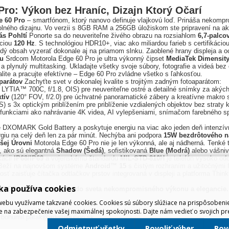
Pro: Výkon bez Hraníc, Dizajn Ktorý Očarí
e 60 Pro
– smartfónom, ktorý nanovo definuje vlajkovú loď. Prináša nekompro
olného dizajnu. Vo verzii s 8GB RAM a 256GB úložiskom ste pripravení na a
ás Pohltí
Ponorte sa do neuveriteľne živého obrazu na rozsiahlom
6,7-palco
nciou
120 Hz
. S technológiou HDR10+, viac ako miliardou farieb s certifiká
ý obsah vyzerať dokonale aj na priamom slnku. Zaoblené hrany displeja a o
bu
Srdcom Motorola Edge 60 Pro je ultra výkonný čipset
MediaTek Dimensity
 plynulý multitasking. Ukladajte všetky svoje súbory, fotografie a videá bez
alite a pracujte efektívne – Edge 60 Pro zvládne všetko s ľahkosťou.
parátov
Zachyťte svet v dokonalej kvalite s trojitým zadným fotoaparátom:
LYTIA™ 700C, f/1.8, OIS) pre neuveriteľne ostré a detailné snímky za akýc
tív
(120° FOV, f/2.0) pre úchvatné panoramatické zábery a kreatívne makro 
S) s 3x optickým priblížením pre priblíženie vzdialených objektov bez straty 
i funkciami ako nahrávanie 4K videa, AI vylepšeniami, snímačom farebného 
ie DXOMARK Gold Battery a poskytuje energiu na viac ako jeden deň intenzív
iu na celý deň len za pár minút. Nechýba ani podpora
15W bezdrôtového n
šej Úrovni
Motorola Edge 60 Pro nie je len výkonná, ale aj nádherná. Tenké 
e, ako sú elegantná
Shadow (Šedá)
, sofistikovaná
Blue (Modrá)
alebo vášni
kácii
IP68/IP69
a vojenskému štandardu
MIL-STD-810H
je telefón vysoko od
eží na najnovšom systéme
Android™ 15
s čistým rozhraním a užitočnými 
osť zaisťuje čítačka odtlačkov prstov integrovaná v displeji a platforma Th
ka používa cookies
56GB – Vaša vstupenka do sveta nekompromisného výkonu a elegancie.
ebu využívame takzvané cookies. Cookies sú súbory slúžiace na prispôsoben
e na zabezpečenie vašej maximálnej spokojnosti. Dajte nám vedieť o svojich pr
,
bohumil.patak@irdistribution.sk
Odmietnuť všetky
Povoliť výber
Po