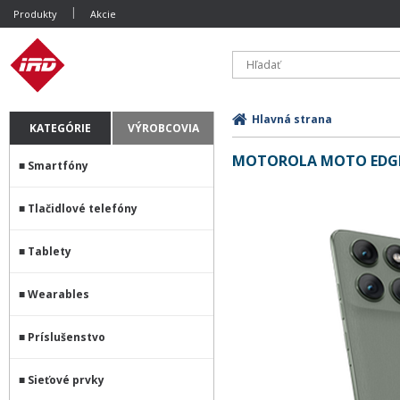
Produkty
Akcie
Hlavná strana
KATEGÓRIE
VÝROBCOVIA
MOTOROLA MOTO EDGE 
Smartfóny
Tlačidlové telefóny
Tablety
Wearables
Príslušenstvo
Sieťové prvky