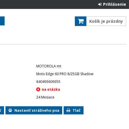
Prihlásenie
Košík je prázdny
MOTOROLA mt
Moto Edge 60 PRO 8/25GB Shadow
840493609355
24 Mesiace
ť
Nastaviť strážneho psa
Tlač