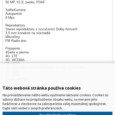
50 MP, f/1.8, (wide), PDAF
SelfieKamera:
Autoportrét
8 Mpx
Reproduktory
Stereo reproduktory s ozvučením Dolby Atmos®
3,5 mm konektor na slúchadlá
Mikrofóny
FM Radio-áno
Pripojenie :
4Siete a pásma
4G: LTE
3G: WCDMA
2G: GSM
4G: LTE 1/3/5/7/8/20/28/38/40/41 (2 535 – 2 655 MHz)
3G: 1/5/8
2G: 3/5/8
Bluetooth® 5.4
NFC - nie
Wi-Fi 802.11a/b/g/n/ac 2,4 GHz | 5 GHz
Táto webová stránka používa cookies
GPS, A-GPS, LTEPP, SUPL, GLONASS, Galileo
Slot na dve SIM karty (2 karty nano SIM)
Na prevádzkovanie nášho webu využívame takzvané cookies. Cookies sú
Port typu C (USB 2.0)
súbory slúžiace na prispôsobenie obsahu webu, na meranie jeho
funkčnosti a všeobecne na zabezpečenie vašej maximálnej spokojnosti.
Balenie:
Dajte nám vedieť o svojich preferenciách.
Kábel s konektorom USB typu C, príručky, nástroj na vyberanie SIM
karty, ochranné puzdro