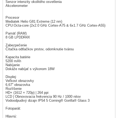
Senzor intenzity okolitého osvetlenia
Akcelerometer
Procesor
Mediatek Helio G81 Extreme (12 nm)
CPU:Octa-core (2x2.0 GHz Cortex-A75 & 6x1.7 GHz Cortex-A55)
Pamäť (RAM)
8 GB LPDDR4X
Zabezpečenie
Čítačka odtlačkov prstov, odomknutie tvárou
Kapacita batérie
5200 mAh
Nabíjanie
Dokáže nabíjať s výkonom 18W
Displej:
Veľkost obrazovky
6,67'' obrazovka
Rozlíšenie
HD+ (1612 × 720p) | 264 ppi
LCD | Obnovovacia frekvencia 90 Hz / 1000 nitov
Vodoodpudivý dizajn IP54 5 Corning® Gorilla® Glass 3
Fotoparát:
Hlavný: