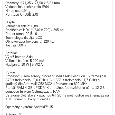
Rozmery :171,35 x 77,50 x 8,31 mm
Vodoodolná konštrukcia IP64
Hmotnosť: 194 g
Port typu C (USB 2.0)
Displej:
Veľkosť displeja: 6,88
Rozlíšenie: HD+ (1 640 x 720) / 395 ppi
Pomer strán: 20,5 : 9
Technológia displja: LCD
Obnovovacia frekvencia: 120 Hz
Jas: až 600 nit
Batéria:
Výdrž batérie 2 dni
Veľkosť batérie: 5 200 mAh
Nabíjanie: 10 W | 5 V/2 A
Výkon:
Procesor: Osemjadrový procesor MediaTek Helio G81 Extreme (2 ×
A75 s frekvenciou 2,0 GHz + 6 × A55 s frekvenciou 1,7 GHz) a
grafický čip Arm Mali-G52 MC2 s frekvenciou 820 MHz
Pamäť RAM 4 GB LPDDR4X s možnosťou rozšírenia až na 12 GB
pomocou funkcie Optimalizácia RAM
Vstavané úložisko s kapacitou 64 GB | s možnosťou rozšírenia až na
1 TB pomocou karty microSD
Operačný systém: Android™ 15
Fotoaparát: