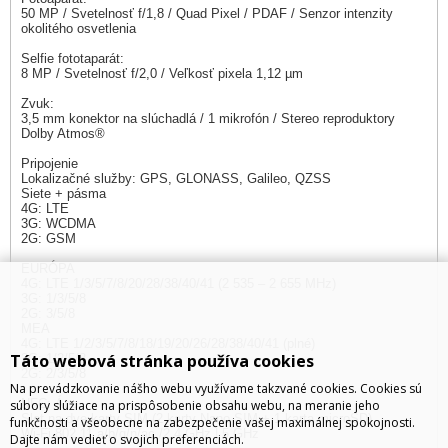
50 MP / Svetelnosť f/1,8 / Quad Pixel / PDAF / Senzor intenzity
okolitého osvetlenia
Selfie fototaparát:
8 MP / Svetelnosť f/2,0 / Veľkosť pixela 1,12 µm
Zvuk:
3,5 mm konektor na slúchadlá / 1 mikrofón / Stereo reproduktory
Dolby Atmos®
Pripojenie
Lokalizačné služby: GPS, GLONASS, Galileo, QZSS
Siete + pásma
4G: LTE
3G: WCDMA
2G: GSM
EURÓPA
4G: LTE 1/3/5/7/8/20/28/38/40/41 (2 535 – 2 655 MHz)
3G: 1/3/5/8
2G: 3/5/8
MEA
4G: LTE 1/2/3/5/7/8/18/19/20/26/28/38/40/41 (plné)
Táto webová stránka používa cookies
3G: 1/2/5/8
2G: 2/3/5/8
Na prevádzkovanie nášho webu využívame takzvané cookies. Cookies sú
NFC: Áno
súbory slúžiace na prispôsobenie obsahu webu, na meranie jeho
Slot na dve karty SIM (2 karty Nano SIM + 1 karta microSD)
funkčnosti a všeobecne na zabezpečenie vašej maximálnej spokojnosti.
Wi-Fi 802.11 a/b/g/n/ac /2,4 GHz | 5 GHz
Dajte nám vedieť o svojich preferenciách.