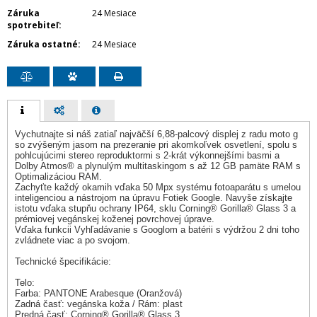
Záruka
24 Mesiace
spotrebiteľ
Záruka ostatné
24 Mesiace
Vychutnajte si náš zatiaľ najväčší 6,88-palcový displej z radu moto g
so zvýšeným jasom na prezeranie pri akomkoľvek osvetlení, spolu s
pohlcujúcimi stereo reproduktormi s 2-krát výkonnejšími basmi a
Dolby Atmos® a plynulým multitaskingom s až 12 GB pamäte RAM s
Optimalizáciou RAM.
Zachyťte každý okamih vďaka 50 Mpx systému fotoaparátu s umelou
inteligenciou a nástrojom na úpravu Fotiek Google. Navyše získajte
istotu vďaka stupňu ochrany IP64, sklu Corning® Gorilla® Glass 3 a
prémiovej vegánskej koženej povrchovej úprave.
Vďaka funkcii Vyhľadávanie s Googlom a batérii s výdržou 2 dni toho
zvládnete viac a po svojom.
Technické špecifikácie:
Telo:
Farba: PANTONE Arabesque (Oranžová)
Zadná časť: vegánska koža / Rám: plast
Predná časť: Corning® Gorilla® Glass 3