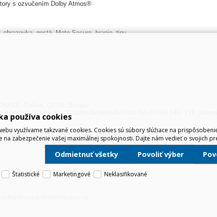
ktory s ozvučením Dolby Atmos®
, obrazovka, gestá, Moto Secure, hranie, tipy
ONASS, Galileo, QZSS, Beidou
n1/n3/n5/n7/n8/n20/n26/n28/n38/n40/n41/n71/n75/n77/n78 | 4G: LTE pásmo 
ka používa cookies
ebu využívame takzvané cookies. Cookies sú súbory slúžiace na prispôsoben
 fyzická karta nano SIM + eSIM + karta microSD)
e na zabezpečenie vašej maximálnej spokojnosti. Dajte nám vedieť o svojich pr
 | 2,4 GHz a 5 GHz | Wi-Fi hotspot
Odmietnuť všetky
Povoliť výber
Po
, nástroj na vyberanie SIM karty, ochranné puzdro
Štatistické
Marketingové
Neklasifikované
,
bohumil.patak@irdistribution.sk