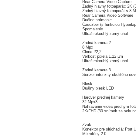
Rear Camera Video Capture
Zadný hlavný fotoaparát: 2K (
Zadný hlavný fotoaparát s 8 
Rear Camera Video Software
Duálne snímanie
Časozber (s funkciou Hyperla
Spomalenie
Ultraširokouhlý zorný uhol
Zadná kamera 2
8 Mpx
Clona f/2,2
Veľkosť pixela 1,12 µm
Ultraširokouhlý zorný uhol
Zadná kamera 3
Senzor intenzity okolitého osv
Blesk
Duálny blesk LED
Hardvér prednej kamery
32 Mpx3
Nahrávanie videa predným fo
2K/FHD (30 snímok za sekund
Zvuk
Konektor pre slúchadlá: Port 
Mikrofóny 2.0