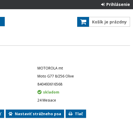
Prihlásenie
Košík je prázdny
MOTOROLA mt
Moto G77 8/256 Olive
840493616568
skladom
24 Mesiace
ť
Nastaviť strážneho psa
Tlač