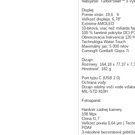
Nabíjanie: TurboPower™ s v
Displej:
Pomer strán: 19,6 : 9
Veľkosť displeja: 6,78"
Extreme AMOLED
10-bitová, viac než miliarda f
100 % farebné pokrytie DCI-P
Obnovovacia frekvencia 120 
Technológia Water Touch
Maximálny jas: 5 000 nitov
Corning® Gorilla® Glass 7i
Dizajn:
Rozmery: 164,18 x 77,37 x 7
Hmotnosť: 182 g
Port typu C (USB 2.0)
Ochrana vody:
Dizajn odolný voči vode vďak
MIL-STD 810H
Fotoaparát:
Hardvér zadnej kamery
108 Mpx
Clona f1,7
Veľkosť pixela 0,64 µm | Tech
PDAF
3-násobné bezstratové priblíž