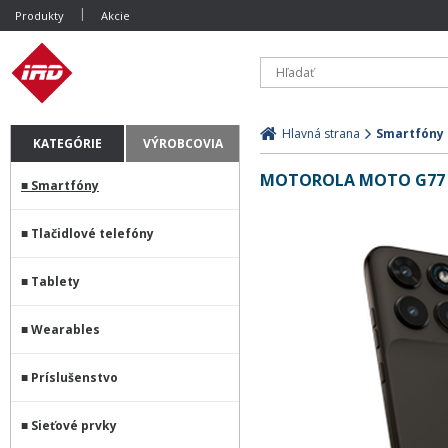
Produkty
Akcie
Hlavná strana
Smartfóny
KATEGÓRIE
VÝROBCOVIA
MOTOROLA MOTO G77 1
Smartfóny
Tlačidlové telefóny
Tablety
Wearables
Príslušenstvo
Sieťové prvky