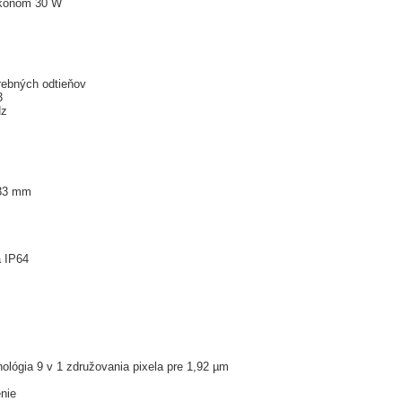
ýkonom 30 W
arebných odtieňov
3
Hz
,33 mm
a IP64
nológia 9 v 1 združovania pixela pre 1,92 µm
enie