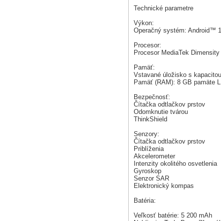
Technické parametre
Výkon:
Operačný systém: Android™ 
Procesor:
Procesor MediaTek Dimensity
Pamäť:
Vstavané úložisko s kapacito
Pamäť (RAM): 8 GB pamäte L
Bezpečnosť:
Čítačka odtlačkov prstov
Odomknutie tvárou
ThinkShield
Senzory:
Čítačka odtlačkov prstov
Priblíženia
Akcelerometer
Intenzity okolitého osvetlenia
Gyroskop
Senzor SAR
Elektronický kompas
Batéria:
Veľkosť batérie: 5 200 mAh