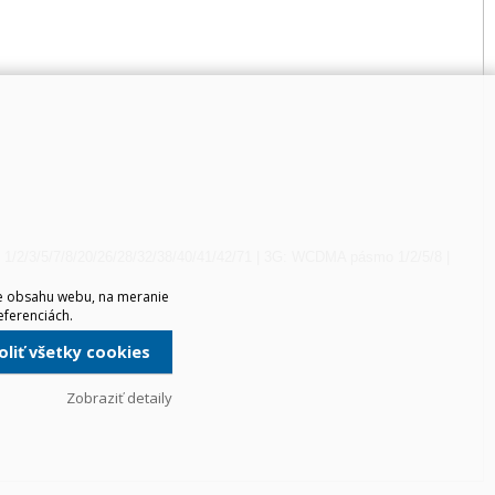
1/2/3/5/7/8/20/26/28/32/38/40/41/42/71 | 3G: WCDMA pásmo 1/2/5/8 |
ie obsahu webu, na meranie
eferenciách.
voliť všetky cookies
Zobraziť detaily