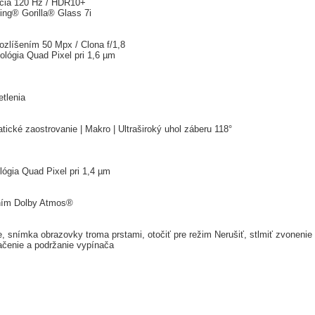
cia 120 Hz / HDR10+
ng® Gorilla® Glass 7i
zlíšením 50 Mpx / Clona f/1,8
ológia Quad Pixel pri 1,6 µm
etlenia
tické zaostrovanie | Makro | Ultraširoký uhol záberu 118°
lógia Quad Pixel pri 1,4 µm
ením Dolby Atmos®
ke, snímka obrazovky troma prstami, otočiť pre režim Nerušiť, stlmiť zvoneni
lačenie a podržanie vypínača