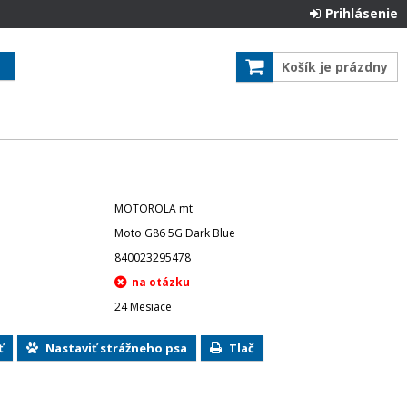
Prihlásenie
Košík je prázdny
MOTOROLA mt
Moto G86 5G Dark Blue
840023295478
24 Mesiace
ť
Nastaviť strážneho psa
Tlač