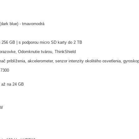
dark blue) - tmavomodrá
u 256 GB | s podporou micro SD karty do 2 TB
brazovke, Odomknutie tvárou, ThinkShield
mač priblíženia, akcelerometer, senzor intenzity okolitého osvetlenia, gyros
 7300
á až na 24 GB
0W