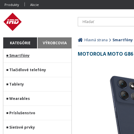
Produkty
Akcie
Hlavná strana
Smartfóny
KATEGÓRIE
VÝROBCOVIA
MOTOROLA MOTO G86 5
Smartfóny
Tlačidlové telefóny
Tablety
Wearables
Príslušenstvo
Sieťové prvky