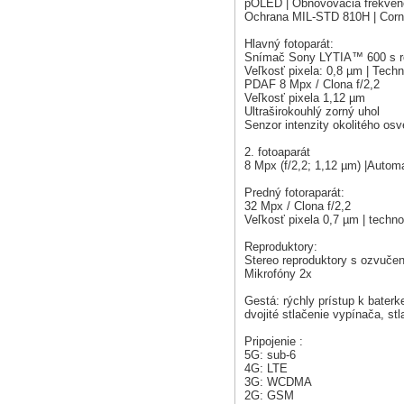
pOLED | Obnovovacia frekven
Ochrana MIL-STD 810H | Corni
Hlavný fotoparát:
Snímač Sony LYTIA™ 600 s ro
Veľkosť pixela: 0,8 µm | Techn
PDAF 8 Mpx / Clona f/2,2
Veľkosť pixela 1,12 µm
Ultraširokouhlý zorný uhol
Senzor intenzity okolitého osv
2. fotoaparát
8 Mpx (f/2,2; 1,12 µm) |Automa
Predný fotoraparát:
32 Mpx / Clona f/2,2
Veľkosť pixela 0,7 µm | techno
Reproduktory:
Stereo reproduktory s ozvuč
Mikrofóny 2x
Gestá: rýchly prístup k bater
dvojité stlačenie vypínača, st
Pripojenie :
5G: sub-6
4G: LTE
3G: WCDMA
2G: GSM