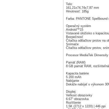
Telo:
161,21x74,74x7,87 mm
Hmotnosť: 185g
Farba: PANTONE Spellbound (
Operačný systém
Android™15
Vstavané úložisko s kapacito
Bezpečnosť
Čítačka odtlačkov prstov na o
Snímače
Čítačka odtlačkov prstov, sní
Procesor MediaTek Dimensity
Pamäť (RAM)
8 GB pamäť RAM, rozšíriteľn
Kapacita batérie
5 200 mAh
Nabíjanie
Dokáže nabíjať s výkonom 3
Displej:
Veľkost obrazovky
6.67'' obrazovka
Rozlíšenie
1,5K (2712 x 1220) | 446 ppi