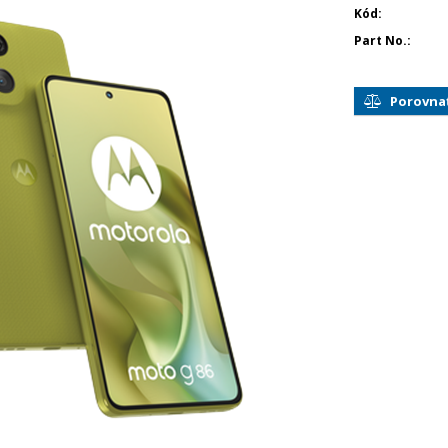
Kód
Part No.
Porovna