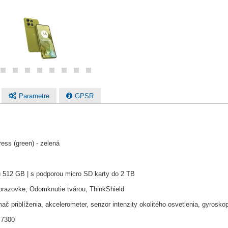
Parametre
GPSR
ss (green) - zelená
u 512 GB | s podporou micro SD karty do 2 TB
brazovke, Odomknutie tvárou, ThinkShield
mač priblíženia, akcelerometer, senzor intenzity okolitého osvetlenia, gyros
 7300