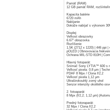
Pamäť (RAM)
12 GB pamäť RAM, rozšíriteľ
Kapacita batérie
6720 mAh
Nabíjanie
Dokáže nabíjať s výkonom 3
Displej:
Veľkost obrazovky
6.67'' obrazovka
Rozlíšenie
1,5K (2712 x 1220) | 446 ppi | 
pOLED | Obnovovacia frekven
Ochrana MIL-STD 810H | Corni
Hlavný fotoparát:
Snímač Sony LYTIA™ 600 s ro
Veľkosť pixela: 0,8 µm | Techn
PDAF 8 Mpx / Clona f/2,2
Veľkosť pixela 1,12 µm
Ultraširokouhlý zorný uhol
Senzor intenzity okolitého osv
2. fotoaparát
8 Mpx (f/2,2; 1,12 µm) |Automa
Predný fotoraparát:
32 Mpx / Clona f/2,2