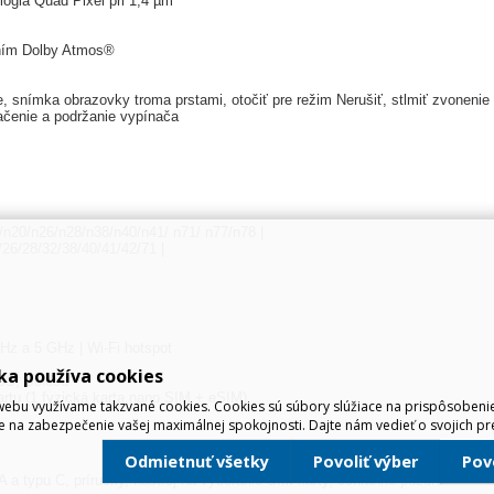
lógia Quad Pixel pri 1,4 µm
ením Dolby Atmos®
ke, snímka obrazovky troma prstami, otočiť pre režim Nerušiť, stlmiť zvoneni
lačenie a podržanie vypínača
n20/n26/n28/n38/n40/n41/ n71/ n77/n78 |
26/28/32/38/40/41/42/71 |
GHz a 5 GHz | Wi-Fi hotspot
ka používa cookies
SS, Beidou
artu (1 fyzická karta nano SIM + eSIM)
ebu využívame takzvané cookies. Cookies sú súbory slúžiace na prispôsoben
e na zabezpečenie vašej maximálnej spokojnosti. Dajte nám vedieť o svojich pr
Odmietnuť všetky
Povoliť výber
Po
 a typu C, príručky, nástroj na vyberanie SIM karty, ochranné puzdro