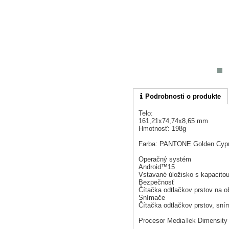
Podrobnosti o produkte
Telo:
161,21x74,74x8,65 mm
Hmotnosť: 198g
Farba: PANTONE Golden Cypre
Operačný systém
Android™15
Vstavané úložisko s kapacito
Bezpečnosť
Čítačka odtlačkov prstov na o
Snímače
Čítačka odtlačkov prstov, sní
Procesor MediaTek Dimensity