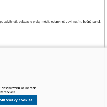
e po zdvihnutí, ovládacie prvky médií, odomknúť zdvihnutím, bočný panel,
ie obsahu webu, na meranie
eferenciách.
voliť všetky cookies