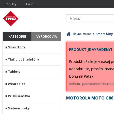
Produkty
Akcie
Hlavná strana
Smartfóny
KATEGÓRIE
VÝROBCOVIA
Smartfóny
PRODUKT JE VYRADENÝ!
Tlačidlové telefóny
Produkt už nie je v našej 
Kontaktujte, prosím, mana
Tablety
Bohumil Patak
bohumil.patak@irdistribution
Wearables
Príslušenstvo
MOTOROLA MOTO G86 P
Sieťové prvky