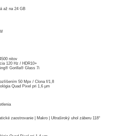
ná až na 24 GB
0W
4500 nitov
cia 120 Hz / HDR10+
ng® Gorilla® Glass 7i
zlíšením 50 Mpx / Clona f/1,8
ológia Quad Pixel pri 1,6 µm
etlenia
tické zaostrovanie | Makro | Ultraširoký uhol záberu 118°