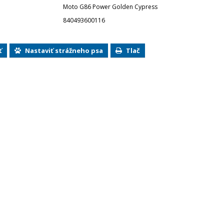
Moto G86 Power Golden Cypress
840493600116
ť
Nastaviť strážneho psa
Tlač