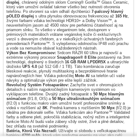
displej
, chránený odolným sklom Corning® Gorilla™ Glass Ceramic,
ktorý vám umožní ovládať takmer všetko bez nutnosti otvorenia
telefónu. Po otvorení sa vám odhalí dychberúci
7-palcový hlavný
pOLED displej
s ultra plynulou obnovovacou frekvenciou až
165 Hz
,
živými farbami vďaka technológii HDR10+ a Dolby Vision™, a
neuveriteľným jasom až 4500 nitov pre perfektnú čitateľnosť aj na
priamom slnku. To všetko v elegantnom tele, dostupnom v
prémiových materiáloch vrátane vegánskej kože či exkluzívnych
verzií s dreveným chrbtom, a v niekoľkých úchvatných farebných
prevedeniach Pantone™. S vylepšenou odolnosťou IP48 voči prachu
a vode sa nemusíte obávať každodenných nástrah.
Výkon Bez Kompromisov:
Srdcom RAZR 60 Ultra je najnovší a
extrémne výkonný procesor
Snapdragon® 8 Elite
postavený na 3nm
technológii, doplnený o štedrých
16 GB RAM LPDDR5X
a ultrarýchle
úložisko
UFS 4.0
(až 512 GB / 1 TB). Táto kombinácia zaručuje
bleskové reakcie, plynulý multitasking a bezproblémové hranie
najnáročnejších hier. Vďaka pokročilej
Moto AI
sa telefón učí vaše
návyky a optimalizuje výkon pre ešte lepší zážitok.
Revolučný Systém Fotoaparátov:
Zachyťte svet v ohromujúcich
detailoch s naším najpokročilejším kamerovým systémom vo
vyklápacom telefóne. Dvojitý zadný fotoaparát s
50 Mpx hlavným
snímačom
(f/1.8, OIS) a
50 Mpx ultraširokouhlým snímačom
(f/2.0) s funkciou makro vám umožní tvoriť profesionálne snímky a
videá v rozlíšení až
8K
. Predná kamera s rozlíšením
50 Mpx
(f/2.0) je
ideálna pre dokonalé selfie. Vďaka funkciám ako Pantone™ Validated
farby a odtiene pleti, pokročilá stabilizácia, nočný režim a inteligentné
funkcie Moto AI budú vaše zábery vždy ostré, živé a plné detailov,
bez ohľadu na svetelné podmienky.
Batéria, Ktorá Vás Nezradí:
Užívajte si slobodu s veľkokapacitnou
batériou
4700 mAh
, ktorá vám poskytne energiu na viac ako celý