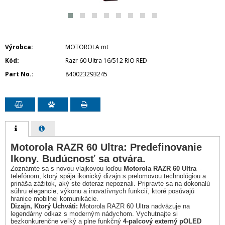
Výrobca
MOTOROLA mt
Kód
Razr 60 Ultra 16/512 RIO RED
Part No.
840023293245
Motorola RAZR 60 Ultra: Predefinovanie
Ikony. Budúcnosť sa otvára.
Zoznámte sa s novou vlajkovou loďou
Motorola RAZR 60 Ultra
–
telefónom, ktorý spája ikonický dizajn s prelomovou technológiou a
prináša zážitok, aký ste doteraz nepoznali. Pripravte sa na dokonalú
súhru elegancie, výkonu a inovatívnych funkcií, ktoré posúvajú
hranice mobilnej komunikácie.
Dizajn, Ktorý Uchváti:
Motorola RAZR 60 Ultra nadväzuje na
legendárny odkaz s moderným nádychom. Vychutnajte si
bezkonkurenčne veľký a plne funkčný
4-palcový externý pOLED