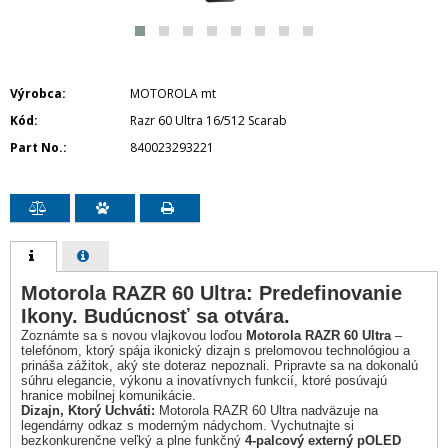
Výrobca
MOTOROLA mt
Kód
Razr 60 Ultra 16/512 Scarab
Part No.
840023293221
Motorola RAZR 60 Ultra: Predefinovanie
Ikony. Budúcnosť sa otvára.
Zoznámte sa s novou vlajkovou loďou
Motorola RAZR 60 Ultra
–
telefónom, ktorý spája ikonický dizajn s prelomovou technológiou a
prináša zážitok, aký ste doteraz nepoznali. Pripravte sa na dokonalú
súhru elegancie, výkonu a inovatívnych funkcií, ktoré posúvajú
hranice mobilnej komunikácie.
Dizajn, Ktorý Uchváti:
Motorola RAZR 60 Ultra nadväzuje na
legendárny odkaz s moderným nádychom. Vychutnajte si
bezkonkurenčne veľký a plne funkčný
4-palcový externý pOLED