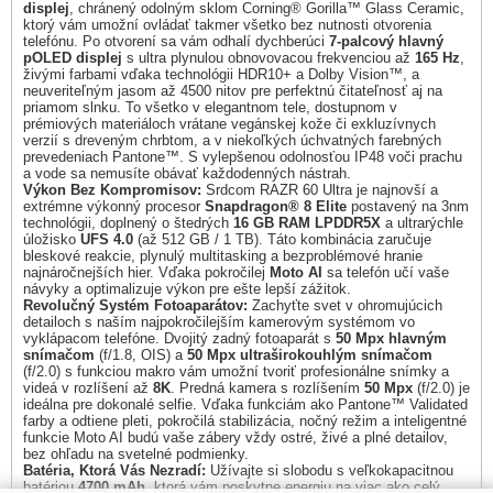
displej
, chránený odolným sklom Corning® Gorilla™ Glass Ceramic,
ktorý vám umožní ovládať takmer všetko bez nutnosti otvorenia
telefónu. Po otvorení sa vám odhalí dychberúci
7-palcový hlavný
pOLED displej
s ultra plynulou obnovovacou frekvenciou až
165 Hz
,
živými farbami vďaka technológii HDR10+ a Dolby Vision™, a
neuveriteľným jasom až 4500 nitov pre perfektnú čitateľnosť aj na
priamom slnku. To všetko v elegantnom tele, dostupnom v
prémiových materiáloch vrátane vegánskej kože či exkluzívnych
verzií s dreveným chrbtom, a v niekoľkých úchvatných farebných
prevedeniach Pantone™. S vylepšenou odolnosťou IP48 voči prachu
a vode sa nemusíte obávať každodenných nástrah.
Výkon Bez Kompromisov:
Srdcom RAZR 60 Ultra je najnovší a
extrémne výkonný procesor
Snapdragon® 8 Elite
postavený na 3nm
technológii, doplnený o štedrých
16 GB RAM LPDDR5X
a ultrarýchle
úložisko
UFS 4.0
(až 512 GB / 1 TB). Táto kombinácia zaručuje
bleskové reakcie, plynulý multitasking a bezproblémové hranie
najnáročnejších hier. Vďaka pokročilej
Moto AI
sa telefón učí vaše
návyky a optimalizuje výkon pre ešte lepší zážitok.
Revolučný Systém Fotoaparátov:
Zachyťte svet v ohromujúcich
detailoch s naším najpokročilejším kamerovým systémom vo
vyklápacom telefóne. Dvojitý zadný fotoaparát s
50 Mpx hlavným
snímačom
(f/1.8, OIS) a
50 Mpx ultraširokouhlým snímačom
(f/2.0) s funkciou makro vám umožní tvoriť profesionálne snímky a
videá v rozlíšení až
8K
. Predná kamera s rozlíšením
50 Mpx
(f/2.0) je
ideálna pre dokonalé selfie. Vďaka funkciám ako Pantone™ Validated
farby a odtiene pleti, pokročilá stabilizácia, nočný režim a inteligentné
funkcie Moto AI budú vaše zábery vždy ostré, živé a plné detailov,
bez ohľadu na svetelné podmienky.
Batéria, Ktorá Vás Nezradí:
Užívajte si slobodu s veľkokapacitnou
batériou
4700 mAh
, ktorá vám poskytne energiu na viac ako celý