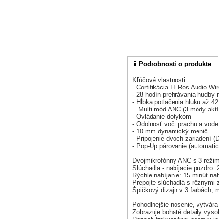
Podrobnosti o produkte
Kľúčové vlastnosti:
- Certifikácia Hi-Res Audio Wi
- 28 hodín prehrávania hudby n
- Hĺbka potlačenia hluku až 
- Multi-mód ANC (3 módy aktív
- Ovládanie dotykom
- Odolnosť voči prachu a vode
- 10 mm dynamický menič
- Pripojenie dvoch zariadení (
- Pop-Up párovanie (automatic
Dvojmikrofónny ANC s 3 režim
Slúchadla - nabíjacie puzdro:
Rýchle nabíjanie: 15 minút nab
Prepojte slúchadlá s rôznymi 
Špičkový dizajn v 3 farbách; m
Pohodlnejšie nosenie, vytvára
Zobrazuje bohaté detaily vyso