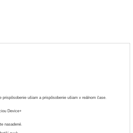
e prispôsobenie ušiam a prispôsobenie ušiam v reálnom čase.
kciou Device+
áte nasadené.