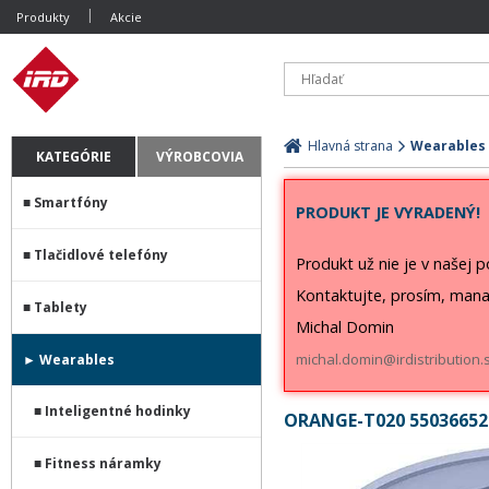
Produkty
Akcie
Hlavná strana
Wearables
KATEGÓRIE
VÝROBCOVIA
Smartfóny
PRODUKT JE VYRADENÝ!
Tlačidlové telefóny
Produkt už nie je v našej 
Kontaktujte, prosím, mana
Tablety
Michal Domin
michal.domin@irdistribution.
Wearables
Inteligentné hodinky
ORANGE-T020 55036652
Fitness náramky