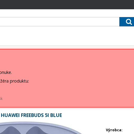
ponuke.
žéra produktu:
sk
 HUAWEI FREEBUDS 5I BLUE
Výrobca