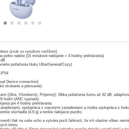
reless (zvuk vo vysokom rozlíšení)
a jedno nabitie (15 minútové nabíjanie = 4 hodiny prehrávania)
42 dB
neho potlačenia hluku Ultra/General/Cozy)
 IP54
Dual Device connection)
ké otváranie a párovanie)
ami (Ultra, Všeobecný, Príjemný); hĺbka potlačenia šumu až 42 dB; adaptívn
 28 hodín (ANC vypnuté).
íjania pre 4 hodiny prehrávania.
zariadeniami; spolupráca s viacerými zariadeniami a múdra spolupráca s fun
enšie slúchadlá (4,9 g) a tenšie nabíjacie puzdro.
 menší tlak na vaše ucho a vytvára pocit ľahkosti, že ich vlastne vôbec nem
kých tónov.