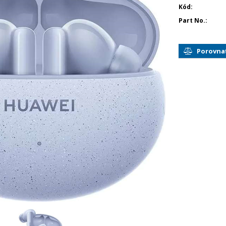
Kód
Part No.
Porovna