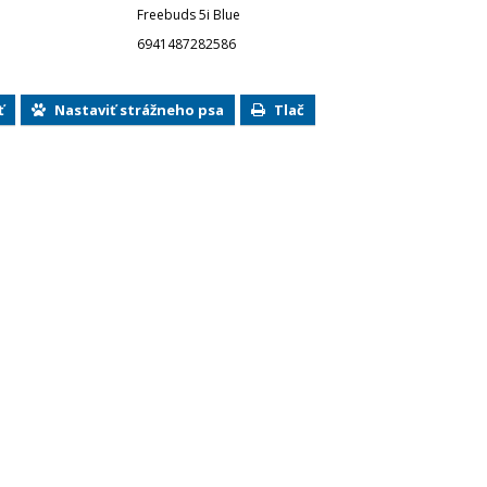
Freebuds 5i Blue
6941487282586
ť
Nastaviť strážneho psa
Tlač