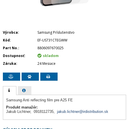
Výrobca
Samsung Príslušenstvo
Kód
EF-US731CTEGWW
Part No.
8806097670025
Dostupnosť
skladom
Záruka
24 Mesiace
Samsung Anti reflecting film pre A25 FE
Produkt manažér:
Jakub Lichtner, 0918112735,
jakub.lichtner@irdistribution.sk