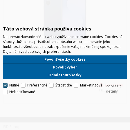
Táto webová stránka používa cookies
Na prevádzkovanie nášho webu využívame takzvané cookies. Cookies sú
súbory slúžiace na prispôsobenie obsahu webu, na meranie jeho
funkčnosti a všeobecne na zabezpečenie vašej maximálnej spokojnosti.
SAMSUNG S731 GALAXY S25 FE 5G 8GB/128GB DUOS
Dajte nám vedieť o svojich preferenciách.
TMAVOMODRÁ
Tenší, ľahší a pripravený zaujať. Zoznám sa s oslnivou sériou.
Povoliť všetky cookies
Navrhnutý na zdolanie každej výzvy
Povoliť výber
Odmietnuť všetky
Nutné
Preferenčné
Štatistické
Marketingové
Zobraziť
HLS
detaily
Neklasifikované
IRD Eshop