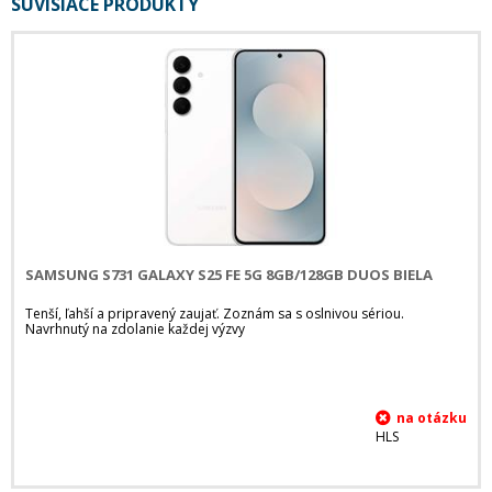
SÚVISIACE PRODUKTY
SAMSUNG S731 GALAXY S25 FE 5G 8GB/128GB DUOS BIELA
Tenší, ľahší a pripravený zaujať. Zoznám sa s oslnivou sériou.
Navrhnutý na zdolanie každej výzvy
HLS