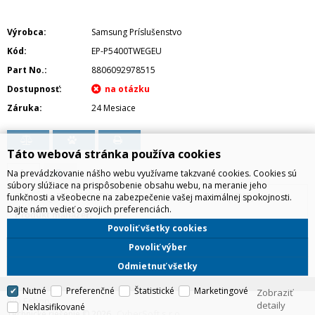
Výrobca
Samsung Príslušenstvo
Kód
EP-P5400TWEGEU
Part No.
8806092978515
Dostupnosť
Záruka
24 Mesiace
Táto webová stránka používa cookies
Na prevádzkovanie nášho webu využívame takzvané cookies. Cookies sú
súbory slúžiace na prispôsobenie obsahu webu, na meranie jeho
funkčnosti a všeobecne na zabezpečenie vašej maximálnej spokojnosti.
Samsung EP-P5400TW bezdrôtová nabíjačka DUO (15W), biela
Dajte nám vedieť o svojich preferenciách.
Produkt manažér:
Jakub Lichtner, 0918112735,
jakub.lichtner@irdistribution.sk
Povoliť všetky cookies
Povoliť výber
Odmietnuť všetky
Nutné
Preferenčné
Štatistické
Marketingové
Zobraziť
IRD Eshop
detaily
Neklasifikované
CyberSoft s.r.o.
Technické riešenie © 2026