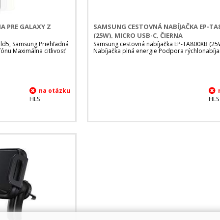
A PRE GALAXY Z
SAMSUNG CESTOVNÁ NABÍJAČKA EP-TA
(25W), MICRO USB-C, ČIERNA
old5, Samsung Priehľadná
Samsung cestovná nabíjačka EP-TA800XB (25
efónu Maximálna citlivosť
Nabíjačka plná energie Podpora rýchlonabíj
HLS
HLS