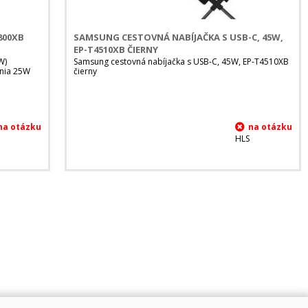
800XB
SAMSUNG CESTOVNÁ NABÍJAČKA S USB-C, 45W,
EP-T4510XB ČIERNY
W)
Samsung cestovná nabíjačka s USB-C, 45W, EP-T4510XB
ania 25W
čierny
HLS