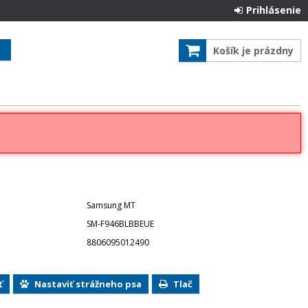
Prihlásenie
Košík je prázdny
Samsung MT
SM-F946BLBBEUE
8806095012490
ť
Nastaviť strážneho psa
Tlač