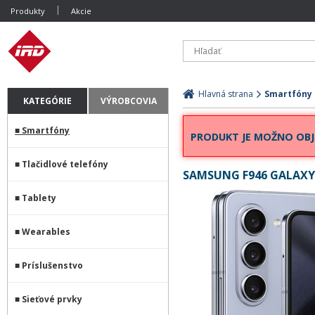
Produkty
Akcie
Hlavná strana
Smartfóny
KATEGÓRIE
VÝROBCOVIA
Smartfóny
PRODUKT JE MOŽNO OBJ
Tlačidlové telefóny
SAMSUNG F946 GALAXY
Tablety
Wearables
Príslušenstvo
Sieťové prvky